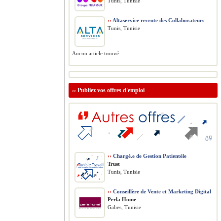
Tunis, Tunisie
››
Altaservice recrute des Collaborateurs
Tunis, Tunisie
Aucun article trouvé.
››
Publiez vos offres d'emploi
››
Chargé.e de Gestion Patientèle
Trust
Tunis, Tunisie
››
Conseillère de Vente et Marketing Digital
Perla Home
Gabes, Tunisie