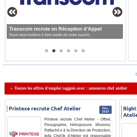
Transcom recrute en Réception d'Appel
Nous vous invitons à faire partie de notre succès.
›› Toutes les offres d'emploi taggeés avec : annonces chef atelier
Printexe recrute Chef Atelier
Right
Déc,
2025
Ateli
Printexe recrute Chef Atelier - Offset,
Flexographie, Héliogravure. Missions:
Rattaché.e à la Direction de Production,
le/la Chef.fe d’Atelier est responsable