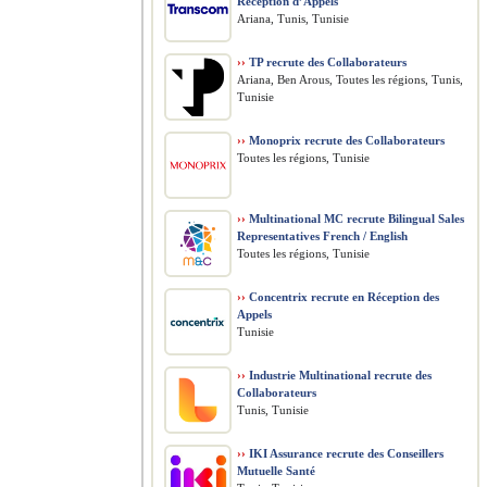
Réception d’Appels
Ariana, Tunis, Tunisie
››
TP recrute des Collaborateurs
Ariana, Ben Arous, Toutes les régions, Tunis,
Tunisie
››
Monoprix recrute des Collaborateurs
Toutes les régions, Tunisie
››
Multinational MC recrute Bilingual Sales
Representatives French / English
Toutes les régions, Tunisie
››
Concentrix recrute en Réception des
Appels
Tunisie
››
Industrie Multinational recrute des
Collaborateurs
Tunis, Tunisie
››
IKI Assurance recrute des Conseillers
Mutuelle Santé