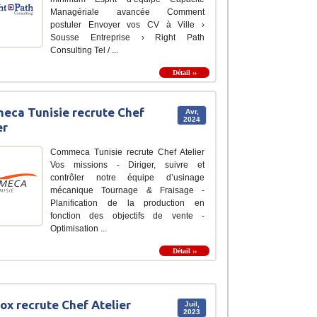
Managériale avancée Comment
postuler Envoyer vos CV à Ville ›
Sousse Entreprise › Right Path
Consulting Tel / ...
Détail ››
ca Tunisie recrute Chef
Avr,
2024
er
Commeca Tunisie recrute Chef Atelier
Vos missions - Diriger, suivre et
contrôler notre équipe d’usinage
mécanique Tournage & Fraisage -
Planification de la production en
fonction des objectifs de vente -
Optimisation ...
Détail ››
ox recrute Chef Atelier
Juil,
2023