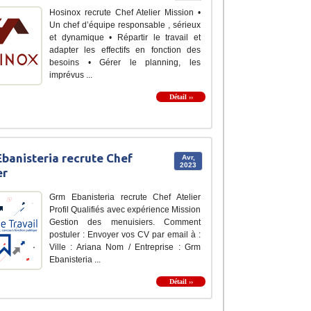
Hosinox recrute Chef Atelier Mission •
Un chef d’équipe responsable , sérieux
et dynamique • Répartir le travail et
adapter les effectifs en fonction des
besoins • Gérer le planning, les
imprévus ...
Détail ››
banisteria recrute Chef
Avr,
2023
er
Grm Ebanisteria recrute Chef Atelier
Profil Qualifiés avec expérience Mission
Gestion des menuisiers. Comment
postuler : Envoyer vos CV par email à :
Ville : Ariana Nom / Entreprise : Grm
Ebanisteria ...
Détail ››