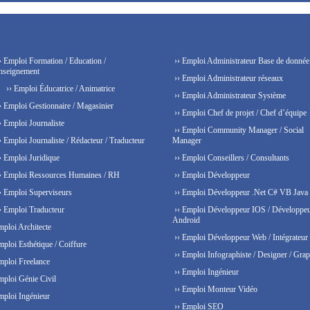
› Emploi Formation / Education /
›› Emploi Administrateur Base de donnée
nseignement
›› Emploi Administrateur réseaux
›› Emploi Éducatrice / Animatrice
›› Emploi Administrateur Système
› Emploi Gestionnaire / Magasinier
›› Emploi Chef de projet / Chef d’équipe
› Emploi Journaliste
›› Emploi Community Manager / Social
› Emploi Journaliste / Rédacteur / Traducteur
Manager
› Emploi Juridique
›› Emploi Conseillers / Consultants
› Emploi Ressources Humaines / RH
›› Emploi Développeur
› Emploi Superviseurs
›› Emploi Développeur .Net C# VB Java
› Emploi Traducteur
›› Emploi Développeur IOS / Développe
Android
mploi Architecte
›› Emploi Développeur Web / Intégrateur
mploi Esthétique / Coiffure
›› Emploi Infographiste / Designer / Grap
mploi Freelance
›› Emploi Ingénieur
mploi Génie Civil
›› Emploi Monteur Vidéo
mploi Ingénieur
›› Emploi SEO