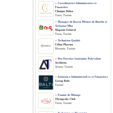
››
Coordinatrice Administrative et
Financière
Clinique Didon
Tunis, Tunisie
››
Manager de Rayon Métiers de Bouche et
Artisanat Mba
Magasin Général
Tunis, Tunisie
››
Technicien Qualité
Céline Pharma
Monastir, Tunisie
››
Des Ouvriers Saisonnier Polyvalent
Architens
Ariana, Tunisie
››
Assistant.e Administratif.ve et Financier.e
Group Balti
Tunisie
››
Femme de Ménage
Olympysky Club
Tunis, Tunisie