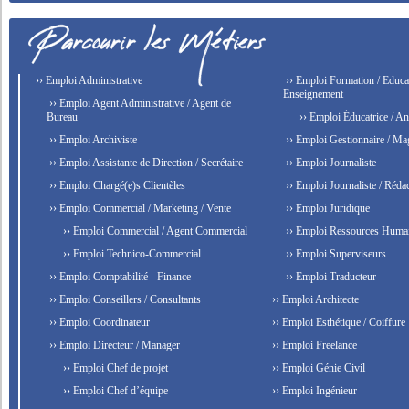
›› Emploi Administrative
›› Emploi Formation / Educat
Enseignement
›› Emploi Agent Administrative / Agent de
Bureau
›› Emploi Éducatrice / An
›› Emploi Archiviste
›› Emploi Gestionnaire / Ma
›› Emploi Assistante de Direction / Secrétaire
›› Emploi Journaliste
›› Emploi Chargé(e)s Clientèles
›› Emploi Journaliste / Rédac
›› Emploi Commercial / Marketing / Vente
›› Emploi Juridique
›› Emploi Commercial / Agent Commercial
›› Emploi Ressources Huma
›› Emploi Technico-Commercial
›› Emploi Superviseurs
›› Emploi Comptabilité - Finance
›› Emploi Traducteur
›› Emploi Conseillers / Consultants
›› Emploi Architecte
›› Emploi Coordinateur
›› Emploi Esthétique / Coiffure
›› Emploi Directeur / Manager
›› Emploi Freelance
›› Emploi Chef de projet
›› Emploi Génie Civil
›› Emploi Chef d’équipe
›› Emploi Ingénieur