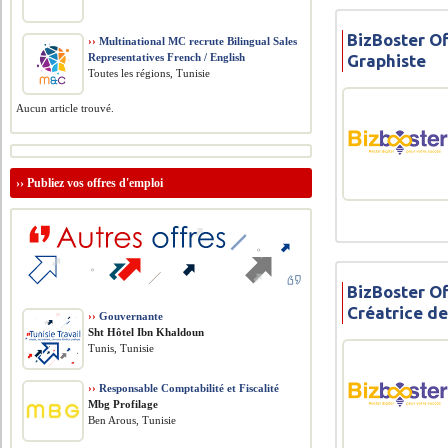
BizBoster O
››
Multinational MC recrute Bilingual Sales
Graphiste
Representatives French / English
Toutes les régions, Tunisie
Aucun article trouvé.
››
Publiez vos offres d'emploi
BizBoster O
Créatrice d
››
Gouvernante
Sht Hôtel Ibn Khaldoun
Tunis, Tunisie
››
Responsable Comptabilité et Fiscalité
Mbg Profilage
Ben Arous, Tunisie