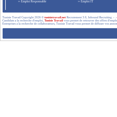
›› Emploi Responsable
›› Emploi IT
Tunisie Travail Copyright 2026 ©
tunisietravail.net
Recrutement 3.0, Inbound Recruiting .- .-.. --- 
Candidats a la recherche d'emploi,
Tunisie Travail
vous permet de retrouver des offres d'emploi 
Entreprises a la recherche de collaborateurs, Tunisie Travail vous permet de diffuser vos annon