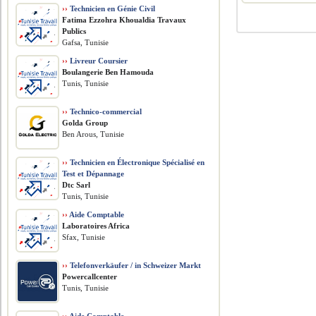
››
Technicien en Génie Civil
Fatima Ezzohra Khoualdia Travaux
Publics
Gafsa, Tunisie
››
Livreur Coursier
Boulangerie Ben Hamouda
Tunis, Tunisie
››
Technico-commercial
Golda Group
Ben Arous, Tunisie
››
Technicien en Électronique Spécialisé en
Test et Dépannage
Dtc Sarl
Tunis, Tunisie
››
Aide Comptable
Laboratoires Africa
Sfax, Tunisie
››
Telefonverkäufer / in Schweizer Markt
Powercallcenter
Tunis, Tunisie