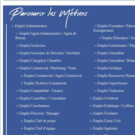
›› Emploi Administrative
›› Emploi Formation / Educat
Enseignement
›› Emploi Agent Administrative / Agent de
Bureau
›› Emploi Éducatrice / An
›› Emploi Archiviste
›› Emploi Gestionnaire / Ma
›› Emploi Assistante de Direction / Secrétaire
›› Emploi Journaliste
›› Emploi Chargé(e)s Clientèles
›› Emploi Journaliste / Rédac
›› Emploi Commercial / Marketing / Vente
›› Emploi Juridique
›› Emploi Commercial / Agent Commercial
›› Emploi Ressources Huma
›› Emploi Technico-Commercial
›› Emploi Superviseurs
›› Emploi Comptabilité - Finance
›› Emploi Traducteur
›› Emploi Conseillers / Consultants
›› Emploi Architecte
›› Emploi Coordinateur
›› Emploi Esthétique / Coiffure
›› Emploi Directeur / Manager
›› Emploi Freelance
›› Emploi Chef de projet
›› Emploi Génie Civil
›› Emploi Chef d’équipe
›› Emploi Ingénieur