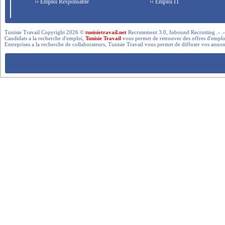
›› Emploi Responsable
›› Emploi IT
Tunisie Travail Copyright 2026 ©
tunisietravail.net
Recrutement 3.0, Inbound Recruiting .- .-.. --- 
Candidats a la recherche d'emploi,
Tunisie Travail
vous permet de retrouver des offres d'emploi 
Entreprises a la recherche de collaborateurs, Tunisie Travail vous permet de diffuser vos annon