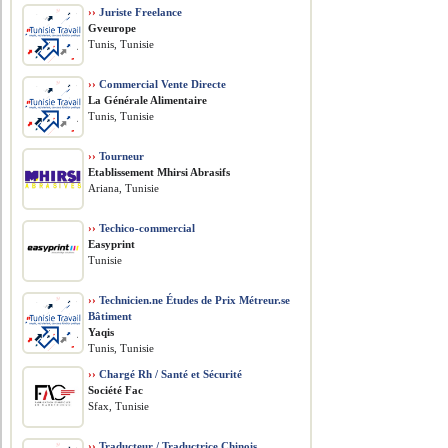
››
Juriste Freelance
Gveurope
Tunis, Tunisie
››
Commercial Vente Directe
La Générale Alimentaire
Tunis, Tunisie
››
Tourneur
Etablissement Mhirsi Abrasifs
Ariana, Tunisie
››
Techico-commercial
Easyprint
Tunisie
››
Technicien.ne Études de Prix Métreur.se
Bâtiment
Yaqis
Tunis, Tunisie
››
Chargé Rh / Santé et Sécurité
Société Fac
Sfax, Tunisie
››
Traducteur / Traductrice Chinois