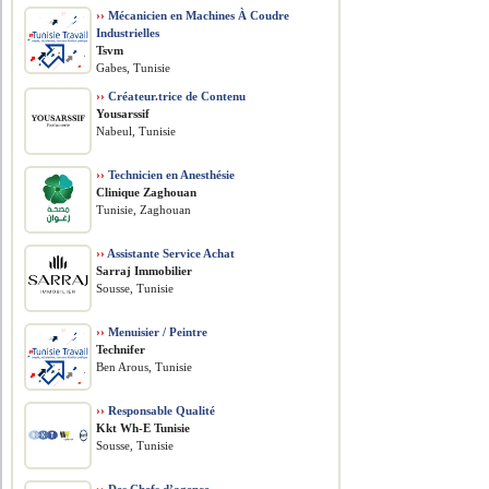
››
Mécanicien en Machines À Coudre
Industrielles
Tsvm
Gabes, Tunisie
››
Créateur.trice de Contenu
Yousarssif
Nabeul, Tunisie
››
Technicien en Anesthésie
Clinique Zaghouan
Tunisie, Zaghouan
››
Assistante Service Achat
Sarraj Immobilier
Sousse, Tunisie
››
Menuisier / Peintre
Technifer
Ben Arous, Tunisie
››
Responsable Qualité
Kkt Wh-E Tunisie
Sousse, Tunisie