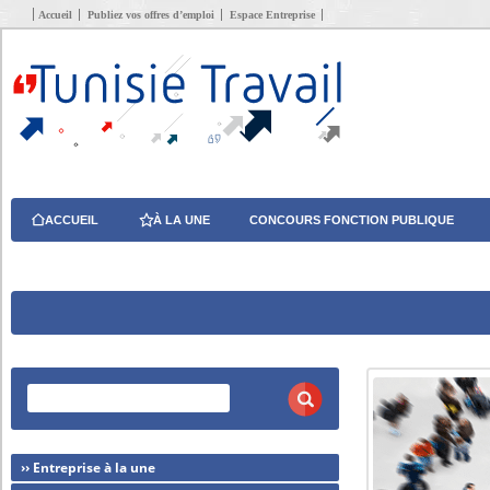
Accueil
Publiez vos offres d’emploi
Espace Entreprise
ACCUEIL
À LA UNE
CONCOURS FONCTION PUBLIQUE
›› Entreprise à la une