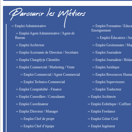
›› Emploi Administrative
›› Emploi Formation / Educat
Enseignement
›› Emploi Agent Administrative / Agent de
Bureau
›› Emploi Éducatrice / An
›› Emploi Archiviste
›› Emploi Gestionnaire / Ma
›› Emploi Assistante de Direction / Secrétaire
›› Emploi Journaliste
›› Emploi Chargé(e)s Clientèles
›› Emploi Journaliste / Rédac
›› Emploi Commercial / Marketing / Vente
›› Emploi Juridique
›› Emploi Commercial / Agent Commercial
›› Emploi Ressources Huma
›› Emploi Technico-Commercial
›› Emploi Superviseurs
›› Emploi Comptabilité - Finance
›› Emploi Traducteur
›› Emploi Conseillers / Consultants
›› Emploi Architecte
›› Emploi Coordinateur
›› Emploi Esthétique / Coiffure
›› Emploi Directeur / Manager
›› Emploi Freelance
›› Emploi Chef de projet
›› Emploi Génie Civil
›› Emploi Chef d’équipe
›› Emploi Ingénieur