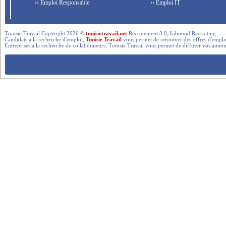
›› Emploi Responsable
›› Emploi IT
Tunisie Travail Copyright 2026 ©
tunisietravail.net
Recrutement 3.0, Inbound Recruiting .- .-.. --- 
Candidats a la recherche d'emploi,
Tunisie Travail
vous permet de retrouver des offres d'emploi 
Entreprises a la recherche de collaborateurs, Tunisie Travail vous permet de diffuser vos annon