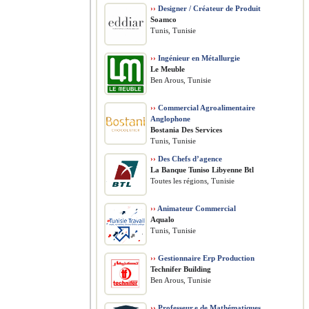
››
Designer / Créateur de Produit
Soamco
Tunis, Tunisie
››
Ingénieur en Métallurgie
Le Meuble
Ben Arous, Tunisie
››
Commercial Agroalimentaire
Anglophone
Bostania Des Services
Tunis, Tunisie
››
Des Chefs d’agence
La Banque Tuniso Libyenne Btl
Toutes les régions, Tunisie
››
Animateur Commercial
Aqualo
Tunis, Tunisie
››
Gestionnaire Erp Production
Technifer Building
Ben Arous, Tunisie
››
Professeur.e de Mathématiques