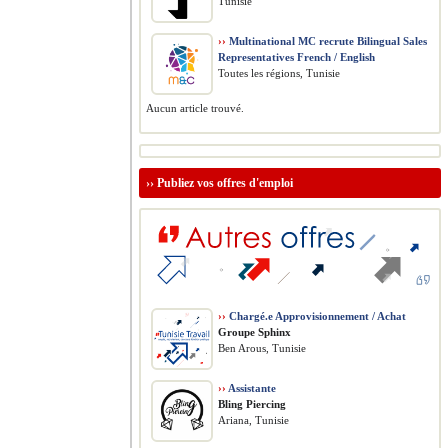
Tunisie
››
Multinational MC recrute Bilingual Sales
Representatives French / English
Toutes les régions, Tunisie
Aucun article trouvé.
››
Publiez vos offres d'emploi
››
Chargé.e Approvisionnement / Achat
Groupe Sphinx
Ben Arous, Tunisie
››
Assistante
Bling Piercing
Ariana, Tunisie