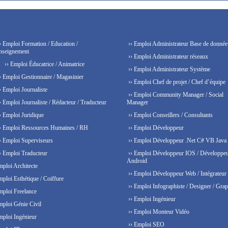
› Emploi Formation / Education /
›› Emploi Administrateur Base de donnée
nseignement
›› Emploi Administrateur réseaux
›› Emploi Éducatrice / Animatrice
›› Emploi Administrateur Système
› Emploi Gestionnaire / Magasinier
›› Emploi Chef de projet / Chef d’équipe
› Emploi Journaliste
›› Emploi Community Manager / Social
› Emploi Journaliste / Rédacteur / Traducteur
Manager
› Emploi Juridique
›› Emploi Conseillers / Consultants
› Emploi Ressources Humaines / RH
›› Emploi Développeur
› Emploi Superviseurs
›› Emploi Développeur .Net C# VB Java
› Emploi Traducteur
›› Emploi Développeur IOS / Développe
Android
mploi Architecte
›› Emploi Développeur Web / Intégrateur
mploi Esthétique / Coiffure
›› Emploi Infographiste / Designer / Grap
mploi Freelance
›› Emploi Ingénieur
mploi Génie Civil
›› Emploi Monteur Vidéo
mploi Ingénieur
›› Emploi SEO