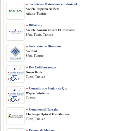
››
Technicien Maintenance Industriel
Société Imprimerie Beta
Ariana, Tunisie
››
Billettiste
Société Karam Loisirs Et Tourisme
Sfax, Tunis, Tunisie
››
Assistante de Direction
Socobat
Sfax, Tunisie
››
Des Collaborateurs
Amen Bank
Tunis, Tunisie
››
Consultant.e Junior en Qse
Wipro Solutions
Tunisie
››
Commercial Terrain
Challenge Optical Distribution
Tunis, Tunisie
››
Femme de Ménage