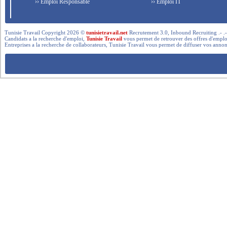
›› Emploi Responsable
›› Emploi IT
Tunisie Travail Copyright 2026 ©
tunisietravail.net
Recrutement 3.0, Inbound Recruiting .- .-.. --- 
Candidats a la recherche d'emploi,
Tunisie Travail
vous permet de retrouver des offres d'emploi 
Entreprises a la recherche de collaborateurs, Tunisie Travail vous permet de diffuser vos annon