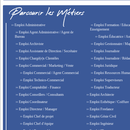
›› Emploi Administrative
›› Emploi Formation / Educat
Enseignement
›› Emploi Agent Administrative / Agent de
Bureau
›› Emploi Éducatrice / An
›› Emploi Archiviste
›› Emploi Gestionnaire / Ma
›› Emploi Assistante de Direction / Secrétaire
›› Emploi Journaliste
›› Emploi Chargé(e)s Clientèles
›› Emploi Journaliste / Rédac
›› Emploi Commercial / Marketing / Vente
›› Emploi Juridique
›› Emploi Commercial / Agent Commercial
›› Emploi Ressources Huma
›› Emploi Technico-Commercial
›› Emploi Superviseurs
›› Emploi Comptabilité - Finance
›› Emploi Traducteur
›› Emploi Conseillers / Consultants
›› Emploi Architecte
›› Emploi Coordinateur
›› Emploi Esthétique / Coiffure
›› Emploi Directeur / Manager
›› Emploi Freelance
›› Emploi Chef de projet
›› Emploi Génie Civil
›› Emploi Chef d’équipe
›› Emploi Ingénieur