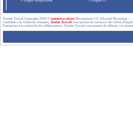
›› Emploi Responsable
›› Emploi IT
Tunisie Travail Copyright 2026 ©
tunisietravail.net
Recrutement 3.0, Inbound Recruiting .- .-.. --- 
Candidats a la recherche d'emploi,
Tunisie Travail
vous permet de retrouver des offres d'emploi 
Entreprises a la recherche de collaborateurs, Tunisie Travail vous permet de diffuser vos annon