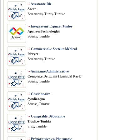
››
Assistante Rh
Socer
Ben Arous, Tunis, Tunisie
››
Intégrateur Erpnext Junior
Apeiron Technologies
Sousse, Tunisie
››
Commercial.e Secteur Médical
Ideryet
Ben Arous, Tunisie
››
Assistante Administrative
Complexe De Loisir Hannibal Park
Sousse, Tunisie
››
Gestionnaire
Syndicaqua
Sousse, Tunisie
››
Comptable Débutant.e
Tradico-Tunisia
Sfax, Tunisie
››
Préparatrice en Pharmacie