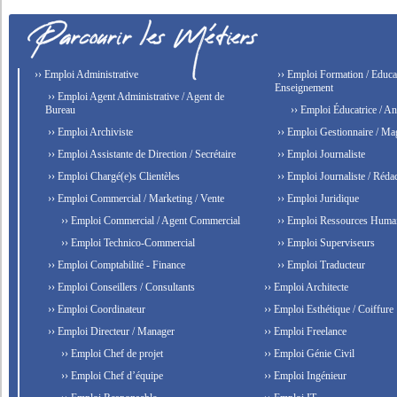
›› Emploi Administrative
›› Emploi Formation / Educat
Enseignement
›› Emploi Agent Administrative / Agent de
Bureau
›› Emploi Éducatrice / An
›› Emploi Archiviste
›› Emploi Gestionnaire / Ma
›› Emploi Assistante de Direction / Secrétaire
›› Emploi Journaliste
›› Emploi Chargé(e)s Clientèles
›› Emploi Journaliste / Rédac
›› Emploi Commercial / Marketing / Vente
›› Emploi Juridique
›› Emploi Commercial / Agent Commercial
›› Emploi Ressources Huma
›› Emploi Technico-Commercial
›› Emploi Superviseurs
›› Emploi Comptabilité - Finance
›› Emploi Traducteur
›› Emploi Conseillers / Consultants
›› Emploi Architecte
›› Emploi Coordinateur
›› Emploi Esthétique / Coiffure
›› Emploi Directeur / Manager
›› Emploi Freelance
›› Emploi Chef de projet
›› Emploi Génie Civil
›› Emploi Chef d’équipe
›› Emploi Ingénieur