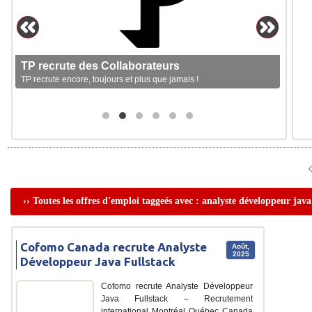
TP recrute des Collaborateurs
TP recrute encore, toujours et plus que jamais !
›› Toutes les offres d'emploi taggeés avec : analyste développeur java
Cofomo Canada recrute Analyste
Août,
2025
Développeur Java Fullstack
Cofomo recrute Analyste Développeur
Java Fullstack – Recrutement
international Montréal Québec Canada