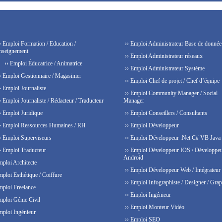
› Emploi Formation / Education /
›› Emploi Administrateur Base de donnée
nseignement
›› Emploi Administrateur réseaux
›› Emploi Éducatrice / Animatrice
›› Emploi Administrateur Système
› Emploi Gestionnaire / Magasinier
›› Emploi Chef de projet / Chef d’équipe
› Emploi Journaliste
›› Emploi Community Manager / Social
› Emploi Journaliste / Rédacteur / Traducteur
Manager
› Emploi Juridique
›› Emploi Conseillers / Consultants
› Emploi Ressources Humaines / RH
›› Emploi Développeur
› Emploi Superviseurs
›› Emploi Développeur .Net C# VB Java
› Emploi Traducteur
›› Emploi Développeur IOS / Développe
Android
mploi Architecte
›› Emploi Développeur Web / Intégrateur
mploi Esthétique / Coiffure
›› Emploi Infographiste / Designer / Grap
mploi Freelance
›› Emploi Ingénieur
mploi Génie Civil
›› Emploi Monteur Vidéo
mploi Ingénieur
›› Emploi SEO