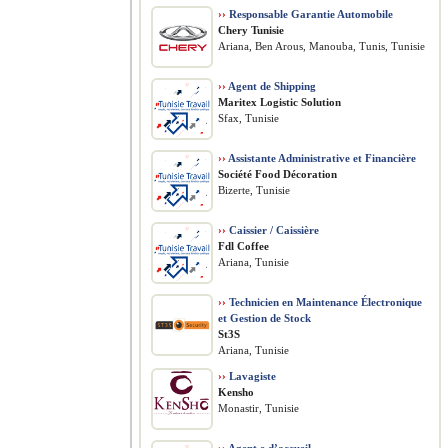
››
Responsable Garantie Automobile
Chery Tunisie
Ariana, Ben Arous, Manouba, Tunis, Tunisie
››
Agent de Shipping
Maritex Logistic Solution
Sfax, Tunisie
››
Assistante Administrative et Financière
Société Food Décoration
Bizerte, Tunisie
››
Caissier / Caissière
Fdl Coffee
Ariana, Tunisie
››
Technicien en Maintenance Électronique
et Gestion de Stock
St3S
Ariana, Tunisie
››
Lavagiste
Kensho
Monastir, Tunisie