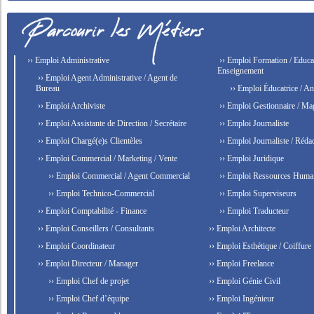
›› Emploi Administrative
›› Emploi Formation / Educat
Enseignement
›› Emploi Agent Administrative / Agent de
Bureau
›› Emploi Éducatrice / An
›› Emploi Archiviste
›› Emploi Gestionnaire / Ma
›› Emploi Assistante de Direction / Secrétaire
›› Emploi Journaliste
›› Emploi Chargé(e)s Clientèles
›› Emploi Journaliste / Rédac
›› Emploi Commercial / Marketing / Vente
›› Emploi Juridique
›› Emploi Commercial / Agent Commercial
›› Emploi Ressources Huma
›› Emploi Technico-Commercial
›› Emploi Superviseurs
›› Emploi Comptabilité - Finance
›› Emploi Traducteur
›› Emploi Conseillers / Consultants
›› Emploi Architecte
›› Emploi Coordinateur
›› Emploi Esthétique / Coiffure
›› Emploi Directeur / Manager
›› Emploi Freelance
›› Emploi Chef de projet
›› Emploi Génie Civil
›› Emploi Chef d’équipe
›› Emploi Ingénieur