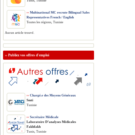
Tunis, Tunisie
››
Multinational MC recrute Bilingual Sales
Representatives French / English
Toutes les régions, Tunisie
Aucun article trouvé.
››
Publiez vos offres d'emploi
››
Chargé.e des Moyens Généraux
Smti
Tunisie
››
Secrétaire Médicale
Laboratoire D’analyses Médicales
Fakhfakh
Tunis, Tunisie