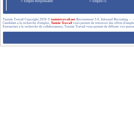
›› Emploi Responsable
›› Emploi IT
Tunisie Travail Copyright 2026 ©
tunisietravail.net
Recrutement 3.0, Inbound Recruiting .- .-.. --- 
Candidats a la recherche d'emploi,
Tunisie Travail
vous permet de retrouver des offres d'emploi 
Entreprises a la recherche de collaborateurs, Tunisie Travail vous permet de diffuser vos annon