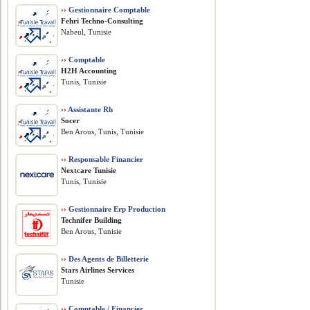
››
Gestionnaire Comptable
Fehri Techno-Consulting
Nabeul, Tunisie
››
Comptable
H2H Accounting
Tunis, Tunisie
››
Assistante Rh
Socer
Ben Arous, Tunis, Tunisie
››
Responsable Financier
Nextcare Tunisie
Tunis, Tunisie
››
Gestionnaire Erp Production
Technifer Building
Ben Arous, Tunisie
››
Des Agents de Billetterie
Stars Airlines Services
Tunisie
››
Comptable / Financier