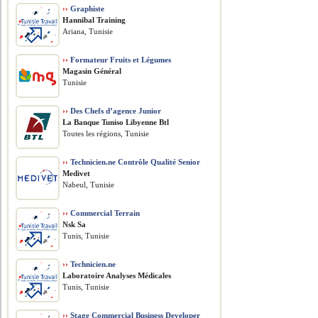
››
Graphiste
Hannibal Training
Ariana, Tunisie
››
Formateur Fruits et Légumes
Magasin Général
Tunisie
››
Des Chefs d’agence Junior
La Banque Tuniso Libyenne Btl
Toutes les régions, Tunisie
››
Technicien.ne Contrôle Qualité Senior
Medivet
Nabeul, Tunisie
››
Commercial Terrain
Nsk Sa
Tunis, Tunisie
››
Technicien.ne
Laboratoire Analyses Médicales
Tunis, Tunisie
››
Stage Commercial Business Developer