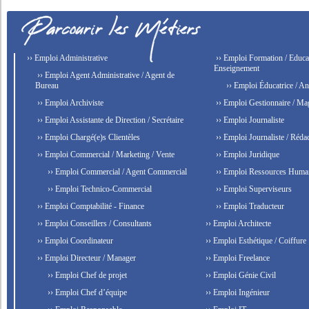
›› Emploi Administrative
›› Emploi Formation / Educat
Enseignement
›› Emploi Agent Administrative / Agent de
Bureau
›› Emploi Éducatrice / An
›› Emploi Archiviste
›› Emploi Gestionnaire / Ma
›› Emploi Assistante de Direction / Secrétaire
›› Emploi Journaliste
›› Emploi Chargé(e)s Clientèles
›› Emploi Journaliste / Rédac
›› Emploi Commercial / Marketing / Vente
›› Emploi Juridique
›› Emploi Commercial / Agent Commercial
›› Emploi Ressources Huma
›› Emploi Technico-Commercial
›› Emploi Superviseurs
›› Emploi Comptabilité - Finance
›› Emploi Traducteur
›› Emploi Conseillers / Consultants
›› Emploi Architecte
›› Emploi Coordinateur
›› Emploi Esthétique / Coiffure
›› Emploi Directeur / Manager
›› Emploi Freelance
›› Emploi Chef de projet
›› Emploi Génie Civil
›› Emploi Chef d’équipe
›› Emploi Ingénieur