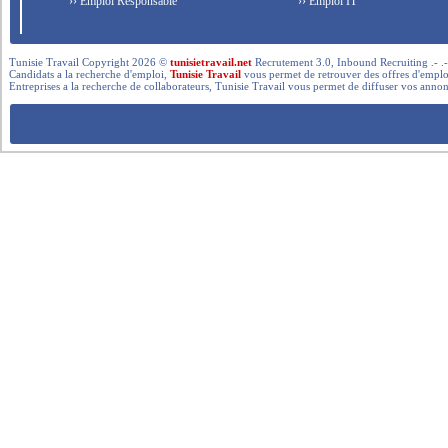
›› Emploi Responsable
›› Emploi IT
Tunisie Travail Copyright 2026 ©
tunisietravail.net
Recrutement 3.0, Inbound Recruiting .- .-.. --- 
Candidats a la recherche d'emploi,
Tunisie Travail
vous permet de retrouver des offres d'emploi 
Entreprises a la recherche de collaborateurs, Tunisie Travail vous permet de diffuser vos annon