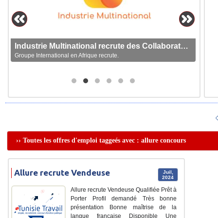
Industrie Multinational recrute des Collaborateurs
Groupe International en Afrique recrute.
›› Toutes les offres d'emploi taggeés avec : allure concours
Allure recrute Vendeuse
Juil,
2024
Allure recrute Vendeuse Qualifiée Prêt à
Porter Profil demandé Très bonne
présentation Bonne maîtrise de la
langue française Disponible Une