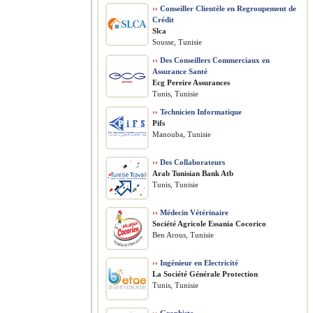
››
Conseiller Clientèle en Regroupement de
Crédit
Slca
Sousse, Tunisie
››
Des Conseillers Commerciaux en
Assurance Santé
Ecg Pereire Assurances
Tunis, Tunisie
››
Technicien Informatique
Pifs
Manouba, Tunisie
››
Des Collaborateurs
Arab Tunisian Bank Atb
Tunis, Tunisie
››
Médecin Vétérinaire
Société Agricole Essania Cocorico
Ben Arous, Tunisie
››
Ingénieur en Electricité
La Société Générale Protection
Tunis, Tunisie