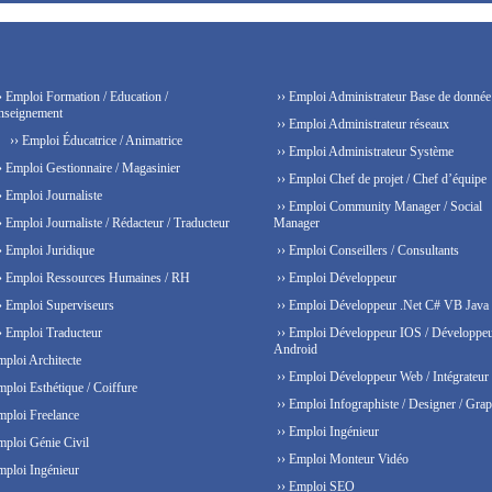
› Emploi Formation / Education /
›› Emploi Administrateur Base de donnée
nseignement
›› Emploi Administrateur réseaux
›› Emploi Éducatrice / Animatrice
›› Emploi Administrateur Système
› Emploi Gestionnaire / Magasinier
›› Emploi Chef de projet / Chef d’équipe
› Emploi Journaliste
›› Emploi Community Manager / Social
› Emploi Journaliste / Rédacteur / Traducteur
Manager
› Emploi Juridique
›› Emploi Conseillers / Consultants
› Emploi Ressources Humaines / RH
›› Emploi Développeur
› Emploi Superviseurs
›› Emploi Développeur .Net C# VB Java
› Emploi Traducteur
›› Emploi Développeur IOS / Développe
Android
mploi Architecte
›› Emploi Développeur Web / Intégrateur
mploi Esthétique / Coiffure
›› Emploi Infographiste / Designer / Grap
mploi Freelance
›› Emploi Ingénieur
mploi Génie Civil
›› Emploi Monteur Vidéo
mploi Ingénieur
›› Emploi SEO