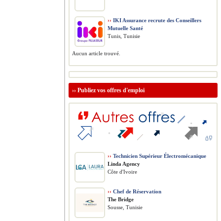
››
IKI Assurance recrute des Conseillers
Mutuelle Santé
Tunis, Tunisie
Aucun article trouvé.
››
Publiez vos offres d'emploi
››
Technicien Supérieur Électromécanique
Linda Agency
Côte d'Ivoire
››
Chef de Réservation
The Bridge
Sousse, Tunisie