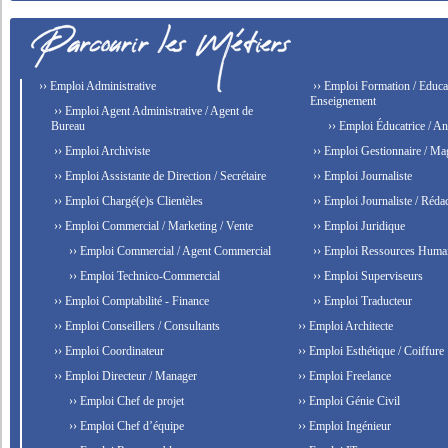
›› Emploi Administrative
›› Emploi Formation / Educat
Enseignement
›› Emploi Agent Administrative / Agent de
Bureau
›› Emploi Éducatrice / An
›› Emploi Archiviste
›› Emploi Gestionnaire / Ma
›› Emploi Assistante de Direction / Secrétaire
›› Emploi Journaliste
›› Emploi Chargé(e)s Clientèles
›› Emploi Journaliste / Rédac
›› Emploi Commercial / Marketing / Vente
›› Emploi Juridique
›› Emploi Commercial / Agent Commercial
›› Emploi Ressources Huma
›› Emploi Technico-Commercial
›› Emploi Superviseurs
›› Emploi Comptabilité - Finance
›› Emploi Traducteur
›› Emploi Conseillers / Consultants
›› Emploi Architecte
›› Emploi Coordinateur
›› Emploi Esthétique / Coiffure
›› Emploi Directeur / Manager
›› Emploi Freelance
›› Emploi Chef de projet
›› Emploi Génie Civil
›› Emploi Chef d’équipe
›› Emploi Ingénieur