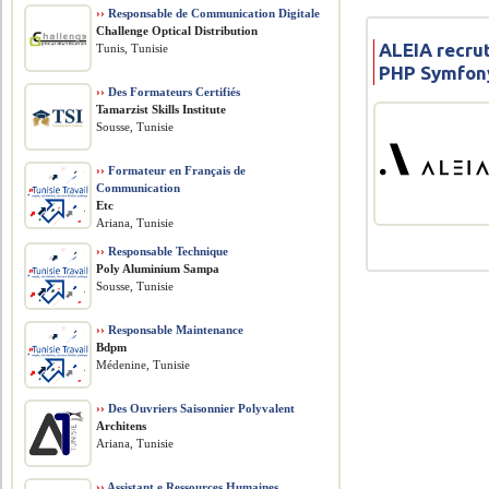
››
Responsable de Communication Digitale
Challenge Optical Distribution
ALEIA recru
Tunis, Tunisie
PHP Symfony
››
Des Formateurs Certifiés
Tamarzist Skills Institute
Sousse, Tunisie
››
Formateur en Français de
Communication
Etc
Ariana, Tunisie
››
Responsable Technique
Poly Aluminium Sampa
Sousse, Tunisie
››
Responsable Maintenance
Bdpm
Médenine, Tunisie
››
Des Ouvriers Saisonnier Polyvalent
Architens
Ariana, Tunisie
››
Assistant.e Ressources Humaines