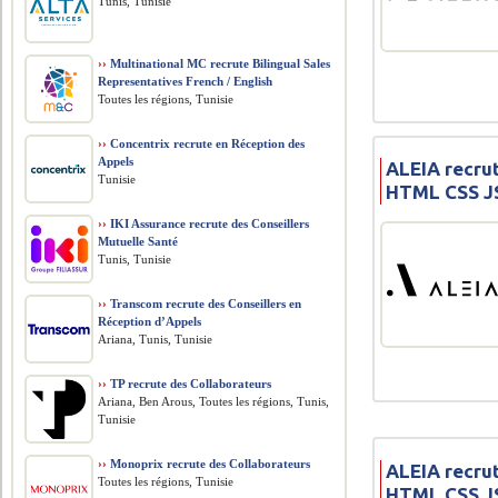
Tunis, Tunisie
››
Multinational MC recrute Bilingual Sales
Representatives French / English
Toutes les régions, Tunisie
››
Concentrix recrute en Réception des
Appels
ALEIA recru
Tunisie
HTML CSS JS
››
IKI Assurance recrute des Conseillers
Mutuelle Santé
Tunis, Tunisie
››
Transcom recrute des Conseillers en
Réception d’Appels
Ariana, Tunis, Tunisie
››
TP recrute des Collaborateurs
Ariana, Ben Arous, Toutes les régions, Tunis,
Tunisie
››
Monoprix recrute des Collaborateurs
ALEIA recru
Toutes les régions, Tunisie
HTML CSS JS