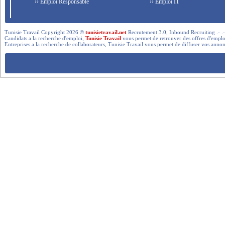
›› Emploi Responsable
›› Emploi IT
Tunisie Travail Copyright 2026 ©
tunisietravail.net
Recrutement 3.0, Inbound Recruiting .- .-.. --- 
Candidats a la recherche d'emploi,
Tunisie Travail
vous permet de retrouver des offres d'emploi 
Entreprises a la recherche de collaborateurs, Tunisie Travail vous permet de diffuser vos annon