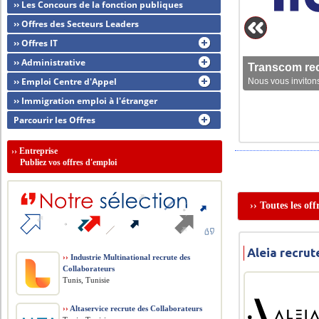
›› Les Concours de la fonction publiques
›› Offres des Secteurs Leaders
›› Offres IT
›› Administrative
Transcom rec
›› Emploi Centre d'Appel
Nous vous invitons
›› Immigration emploi à l'étranger
Parcourir les Offres
››
Entreprise
Publiez vos offres d'emploi
›› Toutes les of
Aleia recru
››
Industrie Multinational recrute des
Collaborateurs
Tunis, Tunisie
››
Altaservice recrute des Collaborateurs