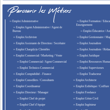
›› Emploi Administrative
›› Emploi Formation / Educat
Enseignement
›› Emploi Agent Administrative / Agent de
Bureau
›› Emploi Éducatrice / An
›› Emploi Archiviste
›› Emploi Gestionnaire / Ma
›› Emploi Assistante de Direction / Secrétaire
›› Emploi Journaliste
›› Emploi Chargé(e)s Clientèles
›› Emploi Journaliste / Rédac
›› Emploi Commercial / Marketing / Vente
›› Emploi Juridique
›› Emploi Commercial / Agent Commercial
›› Emploi Ressources Huma
›› Emploi Technico-Commercial
›› Emploi Superviseurs
›› Emploi Comptabilité - Finance
›› Emploi Traducteur
›› Emploi Conseillers / Consultants
›› Emploi Architecte
›› Emploi Coordinateur
›› Emploi Esthétique / Coiffure
›› Emploi Directeur / Manager
›› Emploi Freelance
›› Emploi Chef de projet
›› Emploi Génie Civil
›› Emploi Chef d’équipe
›› Emploi Ingénieur