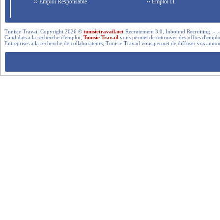
›› Emploi Responsable
›› Emploi IT
Tunisie Travail Copyright 2026 ©
tunisietravail.net
Recrutement 3.0, Inbound Recruiting .- .-.. --- 
Candidats a la recherche d'emploi,
Tunisie Travail
vous permet de retrouver des offres d'emploi 
Entreprises a la recherche de collaborateurs, Tunisie Travail vous permet de diffuser vos annon