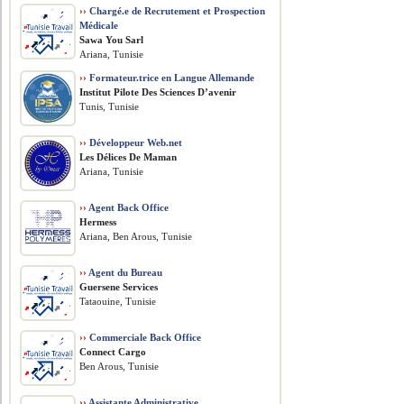
››
Chargé.e de Recrutement et Prospection
Médicale
Sawa You Sarl
Ariana, Tunisie
››
Formateur.trice en Langue Allemande
Institut Pilote Des Sciences D’avenir
Tunis, Tunisie
››
Développeur Web.net
Les Délices De Maman
Ariana, Tunisie
››
Agent Back Office
Hermess
Ariana, Ben Arous, Tunisie
››
Agent du Bureau
Guersene Services
Tataouine, Tunisie
››
Commerciale Back Office
Connect Cargo
Ben Arous, Tunisie
››
Assistante Administrative