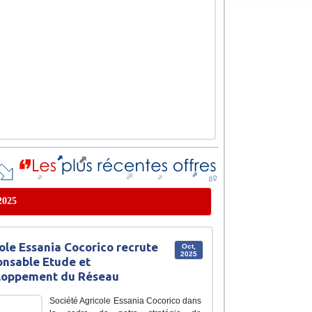
 2025
ole Essania Cocorico recrute
Oct,
2025
nsable Etude et
loppement du Réseau
Société Agricole Essania Cocorico dans