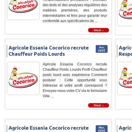
des tests et des analyses régulières des
matières premières, des produits
intermédiaires et finis pour garantir leur
conformité aux spécifications de ...
Détail ››
Agricole Essania Cocorico recrute
Agric
Avr,
2025
Chauffeur Poids Lourds
Respo
Agricole Essania Cocorico recrute
Chauffeur Poids Lourds Profil Chauffeur
poids lourd avec expérience Comment
postuler : Cette opportunité vous
intéresse et votre profil correspond ?
Envoyez-nous votre CV via le formulaire
Ville ...
Détail ››
Agricole Essania Cocorico recrute
Agric
Mar,
2025