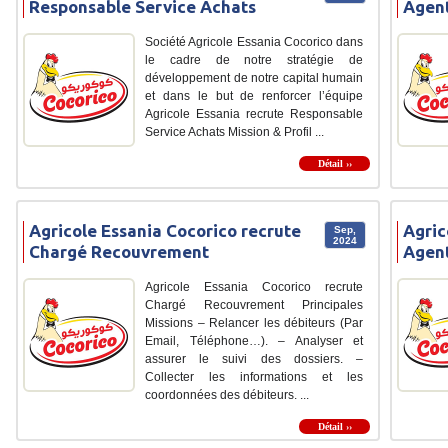
Responsable Service Achats
Agent
Société Agricole Essania Cocorico dans
le cadre de notre stratégie de
développement de notre capital humain
et dans le but de renforcer l’équipe
Agricole Essania recrute Responsable
Service Achats Mission & Profil ...
Détail ››
Agricole Essania Cocorico recrute
Agric
Sep,
2024
Chargé Recouvrement
Agent
Agricole Essania Cocorico recrute
Chargé Recouvrement Principales
Missions – Relancer les débiteurs (Par
Email, Téléphone…). – Analyser et
assurer le suivi des dossiers. –
Collecter les informations et les
coordonnées des débiteurs. ...
Détail ››