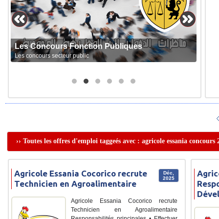
Les Concours Fonction Publiques
Les concours secteur public
›› Toutes les offres d'emploi taggeés avec : agricole essania concours
Agricole Essania Cocorico recrute
Agric
Déc,
2025
Technicien en Agroalimentaire
Respo
Déve
Agricole Essania Cocorico recrute
Technicien en Agroalimentaire
Responsabilités principales • Effectuer