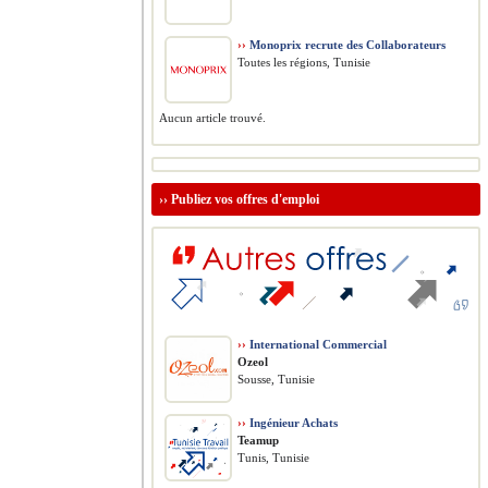
››
Monoprix recrute des Collaborateurs
Toutes les régions, Tunisie
Aucun article trouvé.
››
Publiez vos offres d'emploi
››
International Commercial
Ozeol
Sousse, Tunisie
››
Ingénieur Achats
Teamup
Tunis, Tunisie