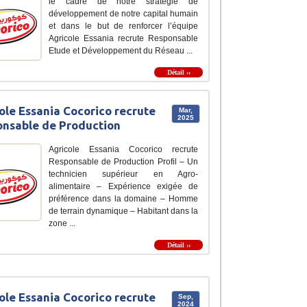
le cadre de notre stratégie de
développement de notre capital humain
et dans le but de renforcer l’équipe
Agricole Essania recrute Responsable
Etude et Développement du Réseau ...
Détail ››
ole Essania Cocorico recrute
Mar,
2025
nsable de Production
Agricole Essania Cocorico recrute
Responsable de Production Profil – Un
technicien supérieur en Agro-
alimentaire – Expérience exigée de
préférence dans la domaine – Homme
de terrain dynamique – Habitant dans la
zone ...
Détail ››
ole Essania Cocorico recrute
Sep,
2024