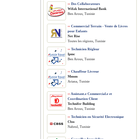
››
Des Collaborateurs
Wifak International Bank
Ben Arous, Tunisie
››
Commercial Terrain - Vente de Livres
pour Enfants
Net Rise
Toutes les régions, Tunisie
››
Technicien Régleur
Ipmc
Ben Arous, Tunisie
››
Chauffeur Livreur
Mmsm
Ariana, Tunisie
››
Assistant.e Commercial.e et
Coordination Client
Technifer Building
Ben Arous, Tunisie
››
Technicien en Sécurité Electronique
Cbss
Nabeul, Tunisie