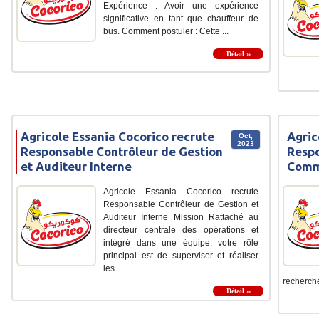
Expérience : Avoir une expérience
significative en tant que chauffeur de
bus. Comment postuler : Cette ...
Détail ››
Agricole Essania Cocorico recrute
Agric
Oct,
2023
Responsable Contrôleur de Gestion
Resp
et Auditeur Interne
Comm
Agricole Essania Cocorico recrute
Responsable Contrôleur de Gestion et
Auditeur Interne Mission Rattaché au
directeur centrale des opérations et
intégré dans une équipe, votre rôle
principal est de superviser et réaliser
les ...
recherché
Détail ››