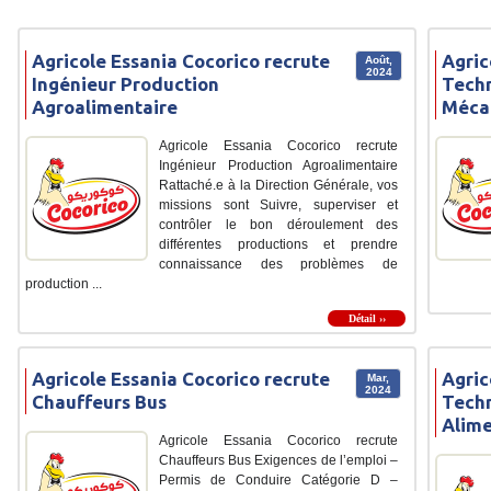
Agricole Essania Cocorico recrute
Agric
Août,
2024
Ingénieur Production
Tech
Agroalimentaire
Méca
Agricole Essania Cocorico recrute
Ingénieur Production Agroalimentaire
Rattaché.e à la Direction Générale, vos
missions sont Suivre, superviser et
contrôler le bon déroulement des
différentes productions et prendre
connaissance des problèmes de
production ...
Détail ››
Agricole Essania Cocorico recrute
Agric
Mar,
2024
Chauffeurs Bus
Techn
Alime
Agricole Essania Cocorico recrute
Chauffeurs Bus Exigences de l’emploi –
Permis de Conduire Catégorie D –