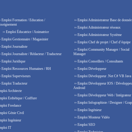
› Emploi Formation / Education /
›› Emploi Administrateur Base de donnée
nseignement
›› Emploi Administrateur réseaux
›› Emploi Éducatrice / Animatrice
›› Emploi Administrateur Système
› Emploi Gestionnaire / Magasinier
›› Emploi Chef de projet / Chef d’équipe
› Emploi Journaliste
›› Emploi Community Manager / Social
› Emploi Journaliste / Rédacteur / Traducteur
Manager
› Emploi Juridique
›› Emploi Conseillers / Consultants
› Emploi Ressources Humaines / RH
›› Emploi Développeur
› Emploi Superviseurs
›› Emploi Développeur .Net C# VB Java
› Emploi Traducteur
›› Emploi Développeur IOS / Développe
Android
mploi Architecte
›› Emploi Développeur Web / Intégrateur
mploi Esthétique / Coiffure
›› Emploi Infographiste / Designer / Grap
mploi Freelance
›› Emploi Ingénieur
mploi Génie Civil
›› Emploi Monteur Vidéo
mploi Ingénieur
›› Emploi SEO
mploi IT
›› Emploi Technicien