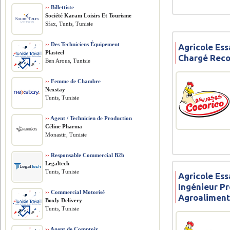
››
Billettiste
Société Karam Loisirs Et Tourisme
Sfax, Tunis, Tunisie
››
Des Techniciens Équipement
Agricole Ess
Plasteel
Chargé Rec
Ben Arous, Tunisie
››
Femme de Chambre
Nexstay
Tunis, Tunisie
››
Agent / Technicien de Production
Céline Pharma
Monastir, Tunisie
››
Responsable Commercial B2b
Legaltech
Tunis, Tunisie
Agricole Ess
Ingénieur P
››
Commercial Motorisé
Agroaliment
Boxly Delivery
Tunis, Tunisie
››
Agent de Comptoir