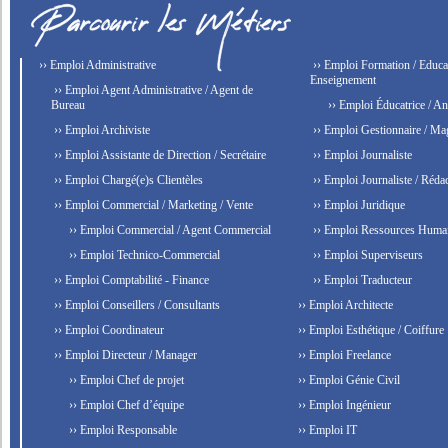
›› Emploi Administrative
›› Emploi Formation / Educat
Enseignement
›› Emploi Agent Administrative / Agent de
Bureau
›› Emploi Éducatrice / An
›› Emploi Archiviste
›› Emploi Gestionnaire / Ma
›› Emploi Assistante de Direction / Secrétaire
›› Emploi Journaliste
›› Emploi Chargé(e)s Clientèles
›› Emploi Journaliste / Rédac
›› Emploi Commercial / Marketing / Vente
›› Emploi Juridique
›› Emploi Commercial / Agent Commercial
›› Emploi Ressources Huma
›› Emploi Technico-Commercial
›› Emploi Superviseurs
›› Emploi Comptabilité - Finance
›› Emploi Traducteur
›› Emploi Conseillers / Consultants
›› Emploi Architecte
›› Emploi Coordinateur
›› Emploi Esthétique / Coiffure
›› Emploi Directeur / Manager
›› Emploi Freelance
›› Emploi Chef de projet
›› Emploi Génie Civil
›› Emploi Chef d’équipe
›› Emploi Ingénieur
›› Emploi Responsable
›› Emploi IT