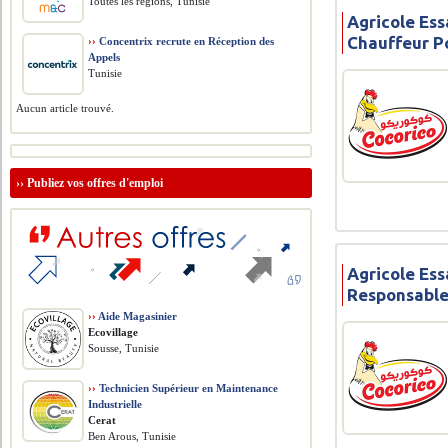
Toutes les régions, Tunisie
Agricole Ess
Chauffeur P
››
Concentrix recrute en Réception des
Appels
Tunisie
Aucun article trouvé.
››
Publiez vos offres d'emploi
Agricole Ess
Responsable
››
Aide Magasinier
Ecovillage
Sousse, Tunisie
››
Technicien Supérieur en Maintenance
Industrielle
Cerat
Ben Arous, Tunisie