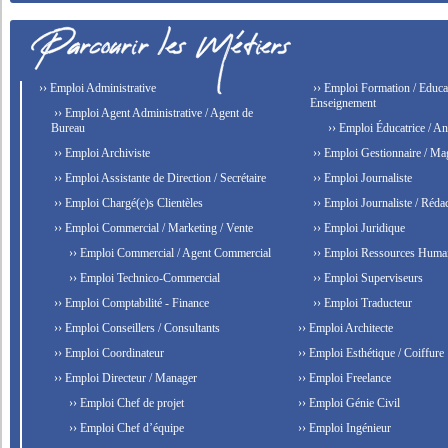
›› Emploi Administrative
›› Emploi Formation / Educat
Enseignement
›› Emploi Agent Administrative / Agent de
Bureau
›› Emploi Éducatrice / An
›› Emploi Archiviste
›› Emploi Gestionnaire / Ma
›› Emploi Assistante de Direction / Secrétaire
›› Emploi Journaliste
›› Emploi Chargé(e)s Clientèles
›› Emploi Journaliste / Rédac
›› Emploi Commercial / Marketing / Vente
›› Emploi Juridique
›› Emploi Commercial / Agent Commercial
›› Emploi Ressources Huma
›› Emploi Technico-Commercial
›› Emploi Superviseurs
›› Emploi Comptabilité - Finance
›› Emploi Traducteur
›› Emploi Conseillers / Consultants
›› Emploi Architecte
›› Emploi Coordinateur
›› Emploi Esthétique / Coiffure
›› Emploi Directeur / Manager
›› Emploi Freelance
›› Emploi Chef de projet
›› Emploi Génie Civil
›› Emploi Chef d’équipe
›› Emploi Ingénieur