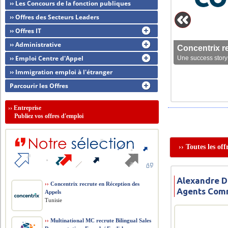
›› Les Concours de la fonction publiques
›› Offres des Secteurs Leaders
›› Offres IT
›› Administrative
Concentrix r
›› Emploi Centre d'Appel
Une success story 
›› Immigration emploi à l'étranger
Parcourir les Offres
››
Entreprise
Publiez vos offres d'emploi
›› Toutes les o
Alexandre Di
››
Concentrix recrute en Réception des
Agents Com
Appels
Tunisie
››
Multinational MC recrute Bilingual Sales