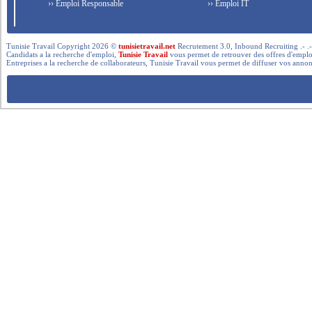
›› Emploi Responsable
›› Emploi IT
Tunisie Travail Copyright 2026 ©
tunisietravail.net
Recrutement 3.0, Inbound Recruiting .- .-.. --- 
Candidats a la recherche d'emploi,
Tunisie Travail
vous permet de retrouver des offres d'emploi 
Entreprises a la recherche de collaborateurs, Tunisie Travail vous permet de diffuser vos annon