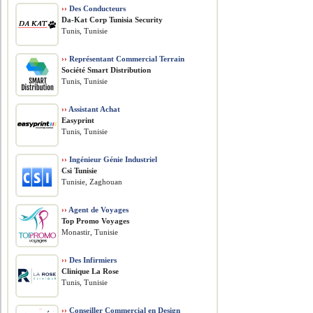
››
Des Conducteurs
Da-Kat Corp Tunisia Security
Tunis, Tunisie
››
Représentant Commercial Terrain
Société Smart Distribution
Tunis, Tunisie
››
Assistant Achat
Easyprint
Tunis, Tunisie
››
Ingénieur Génie Industriel
Csi Tunisie
Tunisie, Zaghouan
››
Agent de Voyages
Top Promo Voyages
Monastir, Tunisie
››
Des Infirmiers
Clinique La Rose
Tunis, Tunisie
››
Conseiller Commercial en Design