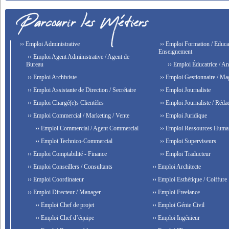
›› Emploi Administrative
›› Emploi Formation / Educat
Enseignement
›› Emploi Agent Administrative / Agent de
Bureau
›› Emploi Éducatrice / An
›› Emploi Archiviste
›› Emploi Gestionnaire / Ma
›› Emploi Assistante de Direction / Secrétaire
›› Emploi Journaliste
›› Emploi Chargé(e)s Clientèles
›› Emploi Journaliste / Rédac
›› Emploi Commercial / Marketing / Vente
›› Emploi Juridique
›› Emploi Commercial / Agent Commercial
›› Emploi Ressources Huma
›› Emploi Technico-Commercial
›› Emploi Superviseurs
›› Emploi Comptabilité - Finance
›› Emploi Traducteur
›› Emploi Conseillers / Consultants
›› Emploi Architecte
›› Emploi Coordinateur
›› Emploi Esthétique / Coiffure
›› Emploi Directeur / Manager
›› Emploi Freelance
›› Emploi Chef de projet
›› Emploi Génie Civil
›› Emploi Chef d’équipe
›› Emploi Ingénieur