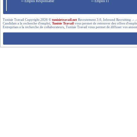
›› Emploi Responsable
›› Emploi IT
Tunisie Travail Copyright 2026 ©
tunisietravail.net
Recrutement 3.0, Inbound Recruiting .- .-.. --- 
Candidats a la recherche d'emploi,
Tunisie Travail
vous permet de retrouver des offres d'emploi 
Entreprises a la recherche de collaborateurs, Tunisie Travail vous permet de diffuser vos annon