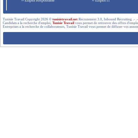
›› Emploi Responsable
›› Emploi IT
Tunisie Travail Copyright 2026 ©
tunisietravail.net
Recrutement 3.0, Inbound Recruiting .- .-.. --- 
Candidats a la recherche d'emploi,
Tunisie Travail
vous permet de retrouver des offres d'emploi 
Entreprises a la recherche de collaborateurs, Tunisie Travail vous permet de diffuser vos annon