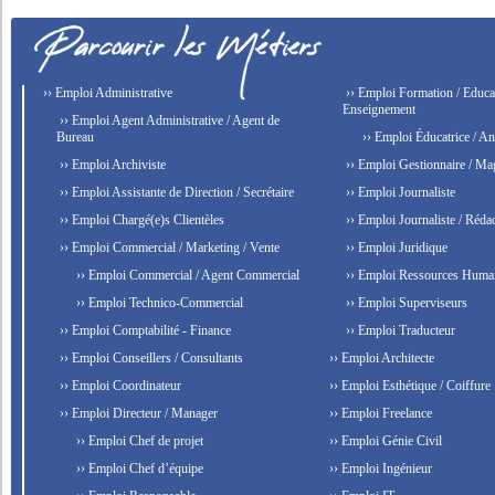
›› Emploi Administrative
›› Emploi Formation / Educat
Enseignement
›› Emploi Agent Administrative / Agent de
Bureau
›› Emploi Éducatrice / An
›› Emploi Archiviste
›› Emploi Gestionnaire / Ma
›› Emploi Assistante de Direction / Secrétaire
›› Emploi Journaliste
›› Emploi Chargé(e)s Clientèles
›› Emploi Journaliste / Rédac
›› Emploi Commercial / Marketing / Vente
›› Emploi Juridique
›› Emploi Commercial / Agent Commercial
›› Emploi Ressources Huma
›› Emploi Technico-Commercial
›› Emploi Superviseurs
›› Emploi Comptabilité - Finance
›› Emploi Traducteur
›› Emploi Conseillers / Consultants
›› Emploi Architecte
›› Emploi Coordinateur
›› Emploi Esthétique / Coiffure
›› Emploi Directeur / Manager
›› Emploi Freelance
›› Emploi Chef de projet
›› Emploi Génie Civil
›› Emploi Chef d’équipe
›› Emploi Ingénieur