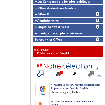
›› Les Concours de la fonction publiques
›› Offres des Secteurs Leaders
›› Offres IT
›› Administrative
›› Emploi Centre d'Appel
›› Immigration emploi à l'étranger
Parcourir les Offres
››
Entreprise
Publiez vos offres d'emploi
››
Multinational MC recrute Bilingual Sales
Representatives French / English
Toutes les régions, Tunisie
››
Industrie Multinational recrute des