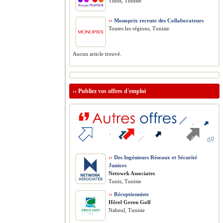
Tunis, Tunisie
››
Monoprix recrute des Collaborateurs
Toutes les régions, Tunisie
Aucun article trouvé.
››
Publiez vos offres d'emploi
››
Des Ingénieurs Réseaux et Sécurité
Juniors
Netowrk Associates
Tunis, Tunisie
››
Réceptionniste
Hôtel Green Golf
Nabeul, Tunisie