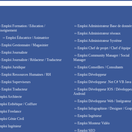
› Emploi Formation / Education /
›› Emploi Administrateur Base de donnée
nseignement
›› Emploi Administrateur réseaux
›› Emploi Éducatrice / Animatrice
›› Emploi Administrateur Système
› Emploi Gestionnaire / Magasinier
›› Emploi Chef de projet / Chef d’équipe
› Emploi Journaliste
›› Emploi Community Manager / Social
› Emploi Journaliste / Rédacteur / Traducteur
Manager
› Emploi Juridique
›› Emploi Conseillers / Consultants
› Emploi Ressources Humaines / RH
›› Emploi Développeur
› Emploi Superviseurs
›› Emploi Développeur .Net C# VB Java
› Emploi Traducteur
›› Emploi Développeur IOS / Développe
Android
mploi Architecte
›› Emploi Développeur Web / Intégrateur
mploi Esthétique / Coiffure
›› Emploi Infographiste / Designer / Grap
mploi Freelance
›› Emploi Ingénieur
mploi Génie Civil
›› Emploi Monteur Vidéo
mploi Ingénieur
›› Emploi SEO