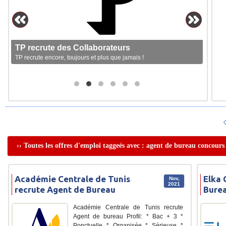
TP recrute des Collaborateurs
TP recrute encore, toujours et plus que jamais !
›› Toutes les offres d'emploi taggeés avec : agent de bureau concours
Académie Centrale de Tunis
Elka 
Nov,
2021
recrute Agent de Bureau
Bure
Académie Centrale de Tunis recrute
Agent de bureau Profil: * Bac + 3 *
Ponctuelle * Organisée * Sérieuse *