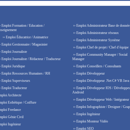
› Emploi Formation / Education /
›› Emploi Administrateur Base de donnée
nseignement
›› Emploi Administrateur réseaux
›› Emploi Éducatrice / Animatrice
›› Emploi Administrateur Système
› Emploi Gestionnaire / Magasinier
›› Emploi Chef de projet / Chef d’équipe
› Emploi Journaliste
›› Emploi Community Manager / Social
› Emploi Journaliste / Rédacteur / Traducteur
Manager
› Emploi Juridique
›› Emploi Conseillers / Consultants
› Emploi Ressources Humaines / RH
›› Emploi Développeur
› Emploi Superviseurs
›› Emploi Développeur .Net C# VB Java
› Emploi Traducteur
›› Emploi Développeur IOS / Développe
Android
mploi Architecte
›› Emploi Développeur Web / Intégrateur
mploi Esthétique / Coiffure
›› Emploi Infographiste / Designer / Grap
mploi Freelance
›› Emploi Ingénieur
mploi Génie Civil
›› Emploi Monteur Vidéo
mploi Ingénieur
›› Emploi SEO