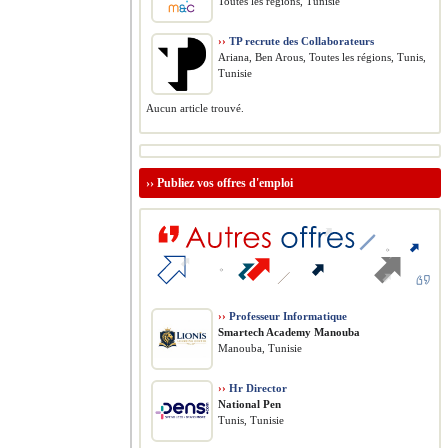
Toutes les régions, Tunisie
››
TP recrute des Collaborateurs
Ariana, Ben Arous, Toutes les régions, Tunis,
Tunisie
Aucun article trouvé.
››
Publiez vos offres d'emploi
››
Professeur Informatique
Smartech Academy Manouba
Manouba, Tunisie
››
Hr Director
National Pen
Tunis, Tunisie