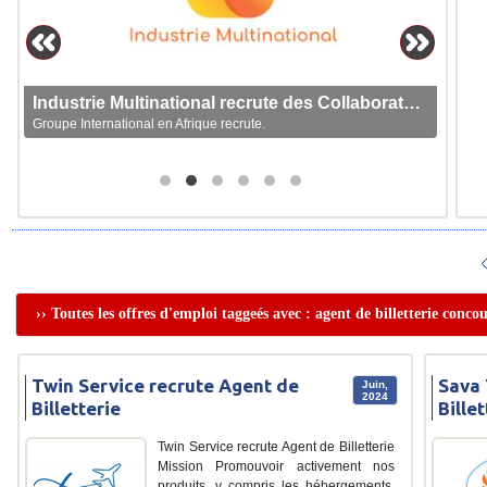
Industrie Multinational recrute des Collaborateurs
Groupe International en Afrique recrute.
›› Toutes les offres d'emploi taggeés avec : agent de billetterie conco
Twin Service recrute Agent de
Sava 
Juin,
2024
Billetterie
Billet
Twin Service recrute Agent de Billetterie
Mission Promouvoir activement nos
produits, y compris les hébergements,