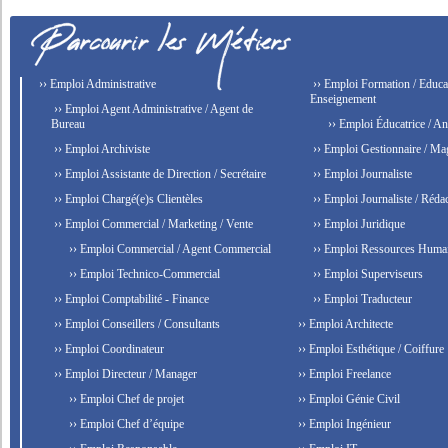
›› Emploi Administrative
›› Emploi Formation / Educat
Enseignement
›› Emploi Agent Administrative / Agent de
Bureau
›› Emploi Éducatrice / An
›› Emploi Archiviste
›› Emploi Gestionnaire / Ma
›› Emploi Assistante de Direction / Secrétaire
›› Emploi Journaliste
›› Emploi Chargé(e)s Clientèles
›› Emploi Journaliste / Rédac
›› Emploi Commercial / Marketing / Vente
›› Emploi Juridique
›› Emploi Commercial / Agent Commercial
›› Emploi Ressources Huma
›› Emploi Technico-Commercial
›› Emploi Superviseurs
›› Emploi Comptabilité - Finance
›› Emploi Traducteur
›› Emploi Conseillers / Consultants
›› Emploi Architecte
›› Emploi Coordinateur
›› Emploi Esthétique / Coiffure
›› Emploi Directeur / Manager
›› Emploi Freelance
›› Emploi Chef de projet
›› Emploi Génie Civil
›› Emploi Chef d’équipe
›› Emploi Ingénieur