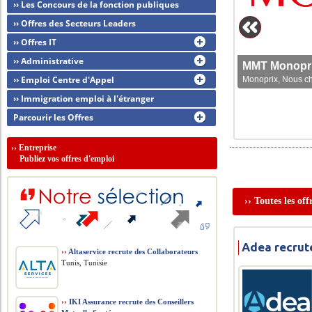
›› Les Concours de la fonction publiques
›› Offres des Secteurs Leaders
›› Offres IT
›› Administrative
MMT Monoprix
›› Emploi Centre d'Appel
Monoprix, Nous che
›› Immigration emploi à l'étranger
Parcourir les Offres
››
Entreprise
Publiez vos offres d'emploi
›› Toutes les of
Adea recru
››
Altaservice recrute des Collaborateurs
Tunis, Tunisie
››
IKI Assurance recrute des Conseillers