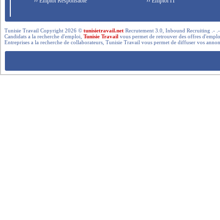
›› Emploi Responsable
›› Emploi IT
Tunisie Travail Copyright 2026 ©
tunisietravail.net
Recrutement 3.0, Inbound Recruiting .- .-.. --- 
Candidats a la recherche d'emploi,
Tunisie Travail
vous permet de retrouver des offres d'emploi 
Entreprises a la recherche de collaborateurs, Tunisie Travail vous permet de diffuser vos annon