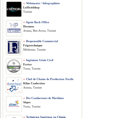
››
Webmaster / Infographiste
Lofficielshop
Tunisie
››
Agent Back Office
Hermess
Ariana, Ben Arous, Tunisie
››
Responsable Commercial
Frigotechnique
Médenine, Tunisie
››
Ingénieur Génie Civil
Ecotas
Tunis, Tunisie
››
Chef de Chaine de Production Textile
Kline Confection
Ariana, Tunisie
››
Des Conducteurs de Machines
Sitpec
Tunis, Tunisie
››
Technicien Supérieur en Chimie