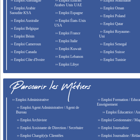
›› Emploi Allemagne
›› Emploi Émirats
›› Emploi Mauritanie
Arabes Unis UAE
›› Emploi Arabie
›› Emploi Oman
Saoudite KSA
›› Emploi Espagne
›› Emploi Poland
›› Emploi Australie
›› Emploi États-Unis
›› Emploi Qatar
USA
›› Emploi Belgique
›› Emploi Royaume-
›› Emploi France
›› Emploi Bénin
Uni
›› Emploi Italie
›› Emploi Cameroun
›› Emploi Senegal
›› Emploi Kuwait
›› Emploi Canada
›› Emploi Suisse
›› Emploi Lebanon
›› Emploi Côte d'Ivoire
›› Emploi Tunisie
›› Emploi Libye
›› Emploi Administrative
›› Emploi Formation / Educat
Enseignement
›› Emploi Agent Administrative / Agent de
Bureau
›› Emploi Éducatrice / An
›› Emploi Archiviste
›› Emploi Gestionnaire / Ma
›› Emploi Assistante de Direction / Secrétaire
›› Emploi Journaliste
›› Emploi Chargé(e)s Clientèles
›› Emploi Journaliste / Rédac