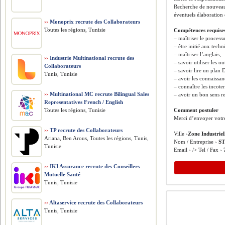
Recherche de nouveaux
éventuels élaboration 
››
Monoprix recrute des Collaborateurs
Toutes les régions, Tunisie
Compétences requise
– maîtriser le process
– être initié aux tech
– maîtriser l’anglais,
››
Industrie Multinational recrute des
– savoir utiliser les o
Collaborateurs
– savoir lire un plan
Tunis, Tunisie
– avoir les connaissan
– connaître les incot
››
Multinational MC recrute Bilingual Sales
– avoir un bon sens re
Representatives French / English
Toutes les régions, Tunisie
Comment postuler
Merci d’envoyer votr
››
TP recrute des Collaborateurs
Ville ›
Zone Industrie
Ariana, Ben Arous, Toutes les régions, Tunis,
Nom / Entreprise ›
ST
Tunisie
Email › /> Tel / Fax ›
››
IKI Assurance recrute des Conseillers
Mutuelle Santé
Tunis, Tunisie
››
Altaservice recrute des Collaborateurs
Tunis, Tunisie