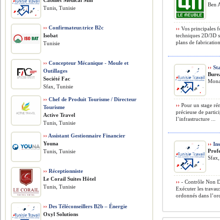
Cabinet Médical Mm
Ben A
Tunis, Tunisie
››
Confirmateur.trice B2c
››
Vos principales f
Isobat
techniques 2D/3D s
plans de fabrication
Tunisie
››
Concepteur Mécanique - Moule et
››
Sta
Outillages
Bure
Société Fac
Monas
Sfax, Tunisie
››
Chef de Produit Tourisme / Directeur
››
Pour un stage ré
Tourisme
précieuse de partici
Active Travel
l’infrastructure ...
Tunis, Tunisie
››
Assistant Gestionnaire Financier
Youna
››
Ins
Profe
Tunis, Tunisie
Sfax,
››
Réceptionniste
Le Corail Suites Hôtel
››
- Contrôle Non De
Tunis, Tunisie
Exécuter les travau
ordonnés dans l’ord
››
Des Téléconseillers B2b – Énergie
Oxyl Solutions