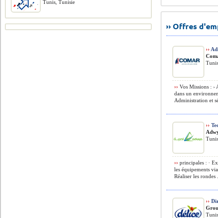
Tunis, Tunisie
›› Offres d'e
››
Adm
Coma
Tunis
››
Vos Missions : › 
dans un environnem
Administration et s
››
Tec
Adw
Tunis
››
principales : · Ex
les équipements vi
Réaliser les rondes .
››
Dir
Grou
Tunis