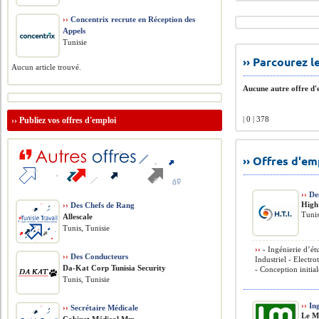
››
Concentrix recrute en Réception des
Appels
Tunisie
›› Parcourez 
Aucun article trouvé.
Aucune autre offre d'e
| 0 | 378
››
Publiez vos offres d'emploi
›› Offres d'e
››
Des
High
››
Des Chefs de Rang
Tunis
Allescale
Tunis, Tunisie
››
- Ingénierie d’ét
››
Des Conducteurs
Industriel - Electr
Da-Kat Corp Tunisia Security
- Conception initial
Tunis, Tunisie
››
Ing
››
Secrétaire Médicale
Le M