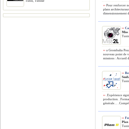
Tunis, Tunisie
››
Pour renforcer no
plans architecturau
dimensionnement des
››
Cai
Miss
Tunis
››
a Grombalia Pour
nouveau point de v
missions : Accueil de
››
Res
Smif
Tunis
››
.Expérience signi
production. .Form
générale… .Compéte
››
Fe
Plan
Tunis