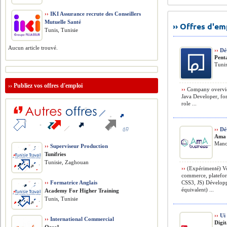
››
IKI Assurance recrute des Conseillers
Mutuelle Santé
›› Offres d'e
Tunis, Tunisie
Aucun article trouvé.
››
Dév
Pent
Tunis
››
Publiez vos offres d'emploi
››
Company overview:
Java Developer, for
role ...
››
Dév
Ama 
Mano
››
Superviseur Production
Tunifries
Tunisie, Zaghouan
››
(Expérimenté) Vo
commerce, platefo
››
Formatrice Anglais
CSS3, JS) Dévelop
équivalent) ...
Academy For Higher Training
Tunis, Tunisie
››
Ui 
››
International Commercial
Digit