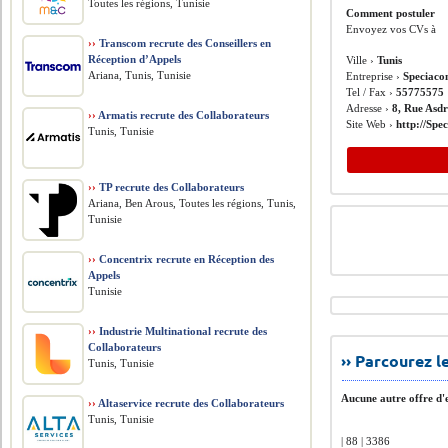
Toutes les régions, Tunisie
Comment postuler
Envoyez vos CVs à
››
Transcom recrute des Conseillers en
Réception d’Appels
Ville ›
Tunis
Ariana, Tunis, Tunisie
Entreprise ›
Speciac
Tel / Fax ›
55775575
Adresse ›
8, Rue Asdr
››
Armatis recrute des Collaborateurs
Site Web ›
http://Spe
Tunis, Tunisie
››
TP recrute des Collaborateurs
Ariana, Ben Arous, Toutes les régions, Tunis,
Tunisie
››
Concentrix recrute en Réception des
Appels
Tunisie
››
Industrie Multinational recrute des
Collaborateurs
›› Parcourez 
Tunis, Tunisie
Aucune autre offre d'e
››
Altaservice recrute des Collaborateurs
Tunis, Tunisie
| 88 | 3386