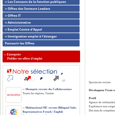
›› Les Concours de la fonction publiques
›› Offres des Secteurs Leaders
›› Offres IT
›› Administrative
›› Emploi Centre d'Appel
›› Immigration emploi à l'étranger
Parcourir les Offres
››
Entreprise
Publiez vos offres d'emploi
Speciacom recrute
››
Monoprix recrute des Collaborateurs
Développeur Front-
Toutes les régions, Tunisie
Profil
Agence de webmarketi
Expérience non exigée.
››
Multinational MC recrute Bilingual Sales
Des tests de compétenc
Representatives French / English