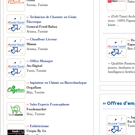
Ozeol
Nabeu
Sousse, Tunisie
››
(Full-Time) Archi
››
Technicien de Chantier en Génie
nous : 100% Figma :
Électrique
haute ...
General Froid Babay
Ariana, Tunisie
››
Chauffeur Livreur
››
De
Mmsm
Espa
Ben A
Ariana, Tunisie
››
Office Manager
››
Qualifiés Passion
Ats Digital
jeunes, étudiants e
Tunis, Tunisie
Intelligence Artifici
››
Ingénieur en Chimie ou Biotechnologue
Orgaflam
Béja, Tunisie
›› Offres d'e
››
Sales Experts Francophone
Foodomarket
Sfax, Tunisie
››
Ing
Esc 
Tunis
››
Esthéticienne
Utopia By Gs