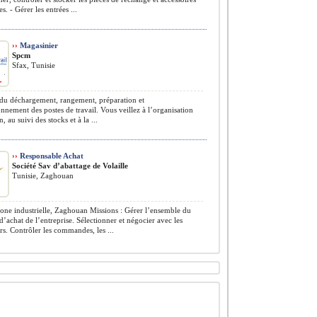
. - Gérer les entrées ...
››
Magasinier
Spcm
Sfax, Tunisie
u déchargement, rangement, préparation et
nnement des postes de travail. Vous veillez à l’organisation
 au suivi des stocks et à la ...
››
Responsable Achat
Société Sav d’abattage de Volaille
Tunisie, Zaghouan
one industrielle, Zaghouan Missions : Gérer l’ensemble du
d’achat de l’entreprise. Sélectionner et négocier avec les
rs. Contrôler les commandes, les ...