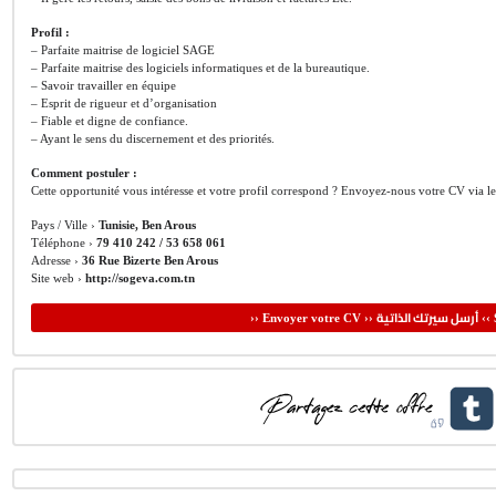
Profil :
– Parfaite maitrise de logiciel SAGE
– Parfaite maitrise des logiciels informatiques et de la bureautique.
– Savoir travailler en équipe
– Esprit de rigueur et d’organisation
– Fiable et digne de confiance.
– Ayant le sens du discernement et des priorités.
Comment postuler :
Cette opportunité vous intéresse et votre profil correspond ? Envoyez-nous votre CV via l
Pays / Ville ›
Tunisie, Ben Arous
Téléphone ›
79 410 242 / 53 658 061
Adresse ›
36 Rue Bizerte Ben Arous
Site web ›
http://sogeva.com.tn
أرسل سيرتك الذاتية
›› Envoyer votre CV ››
‹‹ 