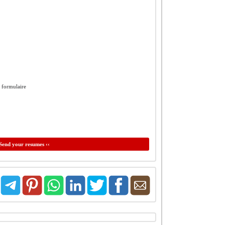
e formulaire
Send your resumes ‹‹