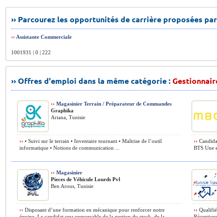
›› Parcourez les opportunités de carrière proposées par
››
Assistante Commerciale
1001931 | 0 | 222
›› Offres d'emploi dans la même catégorie :
Gestionnair
››
Magasinier Terrain / Préparateur de Commandes
Graphika
Ariana, Tunisie
››
• Suivi sur le terrain • Inventaire tournant • Maîtrise de l’outil
››
Candidat
informatique • Notions de communication ...
BTS Une ex
››
Magasinier
Pieces de Véhicule Lourds Pvl
Ben Arous, Tunisie
››
Disposant d’une formation en mécanique pour renforcer notre
››
Qualifié
équipe. Le candidat sera responsable de la gestion du stock, de la
Réceptionn