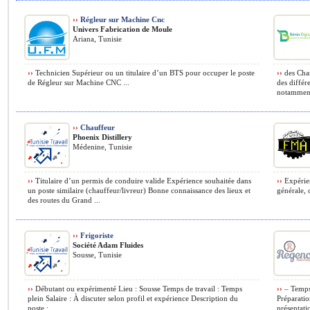
››
Régleur sur Machine Cnc
Univers Fabrication de Moule
Ariana, Tunisie
››
Technicien Supérieur ou un titulaire d’un BTS pour occuper le poste
››
des Cha
de Régleur sur Machine CNC ...
des différ
notamment 
››
Chauffeur
Phoenix Distillery
Médenine, Tunisie
››
Titulaire d’un permis de conduire valide Expérience souhaitée dans
››
Expérien
un poste similaire (chauffeur/livreur) Bonne connaissance des lieux et
générale, 
des routes du Grand ...
››
Frigoriste
Société Adam Fluides
Sousse, Tunisie
››
Débutant ou expérimenté Lieu : Sousse Temps de travail : Temps
››
– Temps 
plein Salaire : À discuter selon profil et expérience Description du
Préparatio
poste : ...
présentati