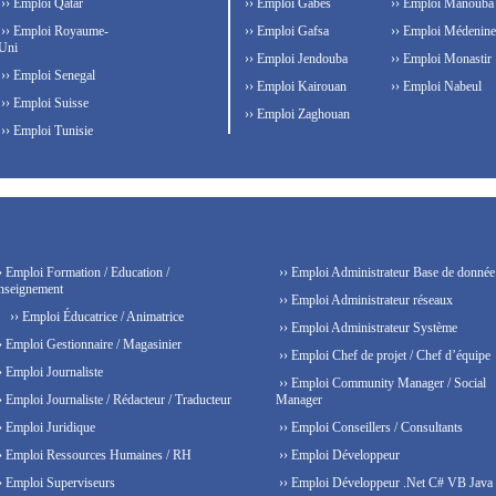
›› Emploi Qatar
›› Emploi Gabes
›› Emploi Manouba
›› Emploi Royaume-
›› Emploi Gafsa
›› Emploi Médenine
Uni
›› Emploi Jendouba
›› Emploi Monastir
›› Emploi Senegal
›› Emploi Kairouan
›› Emploi Nabeul
›› Emploi Suisse
›› Emploi Zaghouan
›› Emploi Tunisie
› Emploi Formation / Education /
›› Emploi Administrateur Base de donnée
nseignement
›› Emploi Administrateur réseaux
›› Emploi Éducatrice / Animatrice
›› Emploi Administrateur Système
› Emploi Gestionnaire / Magasinier
›› Emploi Chef de projet / Chef d’équipe
› Emploi Journaliste
›› Emploi Community Manager / Social
› Emploi Journaliste / Rédacteur / Traducteur
Manager
› Emploi Juridique
›› Emploi Conseillers / Consultants
› Emploi Ressources Humaines / RH
›› Emploi Développeur
› Emploi Superviseurs
›› Emploi Développeur .Net C# VB Java