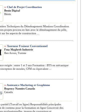
››
Chef de Projet Coordination
Benin Digital
Bénin
ntiers Techniques du Déménagement Missions Coordination
ents projets process en lien avec le déménagement du pôle,
sur les aspects de construction ...
››
Tourneur Fraiseur Conventionnel
Fma Maghreb Industrie
Ben Arous, Tunisie
ce exigée : entre 1 et 3 ans Formation : BTS en mécanique
conception de moules, CFM ou équivalent ...
››
Assistant.e Marketing et Graphisme
Regency Nannies Canada
Canada
partiel (Travail en ligne) Responsabilités principales
n de contenu pour la formation en ligne Concevoir des
ons professionnelles, images de couverture et ...