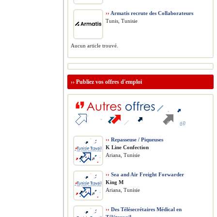
››
Armatis recrute des Collaborateurs
Tunis, Tunisie
Aucun article trouvé.
››
Publiez vos offres d'emploi
››
Repasseuse / Piqueuses
K Line Confection
Ariana, Tunisie
››
Sea and Air Freight Forwarder
King M
Ariana, Tunisie
››
Des Télésecrétaires Médical en