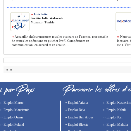
››
Guichetier
Société Julia Wafacash
Monastir, Tunisie
››
Accueillir chaleureusement tous les visiteurs de l’agence, responsable
››
Nettoyag
de toutes les opérations au guichet Profil Compétences en
locataire.
communication, en accueil et en écoute. ...
etc.). Véri
›› ››
›› Emploi Maroc
›› Emploi Ariana
›› Emploi Kasserine
›› Emploi Mauritanie
›› Emploi Béja
›› Emploi Kebili
›› Emploi Oman
›› Emploi Ben Arous
›› Emploi Kef
›› Emploi Poland
›› Emploi Bizerte
›› Emploi Mahdia