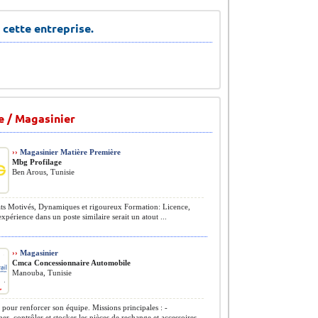
 cette entreprise.
e / Magasinier
››
Magasinier Matière Première
Mbg Profilage
Ben Arous, Tunisie
s Motivés, Dynamiques et rigoureux Formation: Licence,
périence dans un poste similaire serait un atout ...
››
Magasinier
Cmca Concessionnaire Automobile
Manouba, Tunisie
 pour renforcer son équipe. Missions principales : -
er, contrôler et stocker les pièces de rechange et accessoires