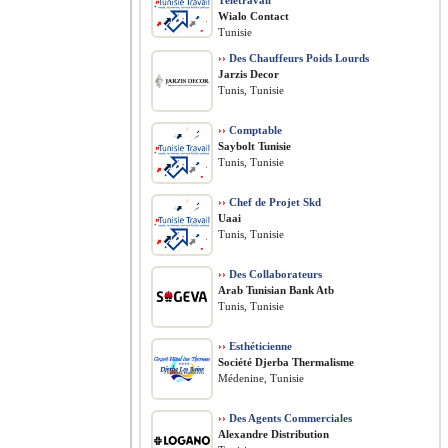
Télétravail
Wialo Contact
Tunisie
››
Des Chauffeurs Poids Lourds
Jarzis Decor
Tunis, Tunisie
››
Comptable
Saybolt Tunisie
Tunis, Tunisie
››
Chef de Projet Skd
Uaai
Tunis, Tunisie
››
Des Collaborateurs
Arab Tunisian Bank Atb
Tunis, Tunisie
››
Esthéticienne
Société Djerba Thermalisme
Médenine, Tunisie
››
Des Agents Commerciales
Alexandre Distribution