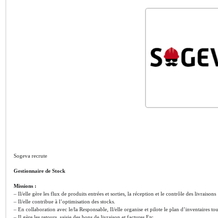
Sogeva recrute
Gestionnaire de Stock
Missions :
– Il/elle gère les flux de produits entrées et sorties, la réception et le contrôle des livraisons
– Il/elle contribue à l’optimisation des stocks.
– En collaboration avec le/la Responsable, Il/elle organise et pilote le plan d’inventaires to
– Il gère les retours, saisie des bons de livraison et factures Etc.