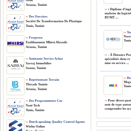
Gehs
Ariana, Tunisie
››
• Diplôme d’ingé
maîtrise du logici
››
Des Ouvriers
BT/MT ...
Société De Transformation De Plastique
Tunis, Tunisie
››
Tec
Nero
››
Forgeron
Tunis
Etablissement Mhirsi Abrasifs
Ariana, Tunisie
››
- À Distance Pou
››
Assistante Service Achat
spécialisée dans c
mise en service ...
Sarraj Immobilier
Sousse, Tunisie
››
Des
››
Représentant Terrain
Mega
Tbtrade Tunisie
Tunis
Ariana, Tunisie
››
Pour divers post
››
Des Programmeurs Cnc
sont de type autom
Nani Tech
comprendre les sys
Tunis, Tunisie
››
Dutch-speaking Quality Control Agents
Wiehu Online