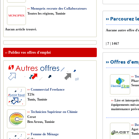
››
Monoprix recrute des Collaborateurs
Toutes les régions, Tunisie
›› Parcourez 
Aucun article trouvé.
Aucune autre offre d'e
| 7 | 1467
››
Publiez vos offres d'emploi
›› Offres d'e
››
Tec
Phar
Souss
››
Commercial Freelance
T2St
Tunis, Tunisie
››
Lire et interpré
équipements mécan
maintenance préven
››
Technicien Supérieur en Chimie
Cerat
Ben Arous, Tunisie
››
Des
Aget
Tunis
››
Femme de Ménage