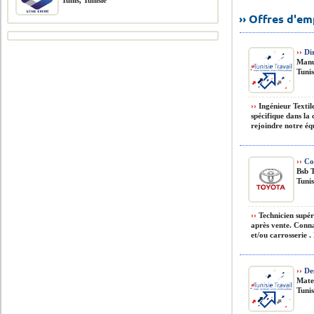
Tunis, Tunisie
›› Offres d'e
››
Dir
Manu
Tunis
››
Ingénieur Textil
spécifique dans la
rejoindre notre éq
››
Con
Bsb 
Tunis
››
Technicien supér
après vente. Conn
et/ou carrosserie .
››
Des
Mate
Tunis