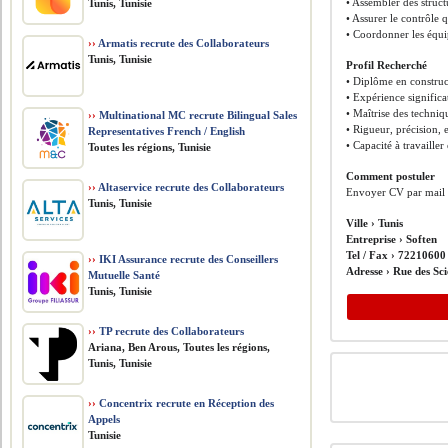
• Assembler des struct
Tunis, Tunisie
• Assurer le contrôle q
• Coordonner les équip
››
Armatis recrute des Collaborateurs
Tunis, Tunisie
Profil Recherché
• Diplôme en constru
• Expérience significa
• Maîtrise des techniq
››
Multinational MC recrute Bilingual Sales
• Rigueur, précision,
Representatives French / English
• Capacité à travailler
Toutes les régions, Tunisie
Comment postuler
››
Altaservice recrute des Collaborateurs
Envoyer CV par mail
Tunis, Tunisie
Ville ›
Tunis
Entreprise ›
Soften
Tel / Fax ›
72210600
››
IKI Assurance recrute des Conseillers
Adresse ›
Rue des Sc
Mutuelle Santé
Tunis, Tunisie
››
TP recrute des Collaborateurs
Ariana, Ben Arous, Toutes les régions,
Tunis, Tunisie
››
Concentrix recrute en Réception des
Appels
Tunisie