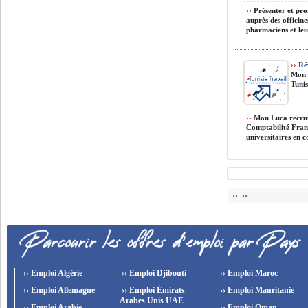
››
Présenter et pr
auprès des officin
pharmaciens et leur
››
Rév
Mon 
Tunis
››
Mon Luca recrut
Comptabilité Franç
universitaires en c
›› ››
›› Emploi Algérie
›› Emploi Djibouti
›› Emploi Maroc
›› Emploi Allemagne
›› Emploi Émirats
›› Emploi Mauritanie
Arabes Unis UAE
›› Emploi Arabie
›› Emploi Oman