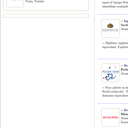
Tunis, Tunisie
esprit d’équipe Pol
immédiate souhaitée
››
Ing
Soci
Arian
››
Diplôme: ingénie
équivalant. Expérie
››
Res
Perf
Arian
››
Pour piloter sa st
Profil recherché :
domaine équivalent 
››
Des
Mono
Arian
Souss