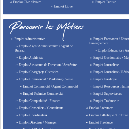
›› Emploi Côte d'Ivoire
›› Emploi Tunisie
›› Emploi Libye
›› Emploi Administrative
›› Emploi Formation / Educat
Enseignement
›› Emploi Agent Administrative / Agent de
Bureau
›› Emploi Éducatrice / An
›› Emploi Archiviste
›› Emploi Gestionnaire / Ma
›› Emploi Assistante de Direction / Secrétaire
›› Emploi Journaliste
›› Emploi Chargé(e)s Clientèles
›› Emploi Journaliste / Rédac
›› Emploi Commercial / Marketing / Vente
›› Emploi Juridique
›› Emploi Commercial / Agent Commercial
›› Emploi Ressources Huma
›› Emploi Technico-Commercial
›› Emploi Superviseurs
›› Emploi Comptabilité - Finance
›› Emploi Traducteur
›› Emploi Conseillers / Consultants
›› Emploi Architecte
›› Emploi Coordinateur
›› Emploi Esthétique / Coiffure
›› Emploi Directeur / Manager
›› Emploi Freelance