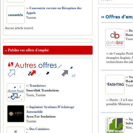
››
Concentrix recrute en Réception des
Appels
›› Offres d'e
Tunisie
Aucun article trouvé.
››
Des
Data
Tunis
››
Publiez vos offres d'emploi
››
de l’emploi Profi
étrangère Anglais, 
recherchons des tale
››
Sta
Hash
Tunis
››
Translators
Smartlink Translations
Tunis, Tunisie
››
Durée : 3 à 6 moi
possible Missions pr
››
Ingénieur Systèmes D’éclairage
Automobile
Ayou For Itsolutions
››
Age
Tunisie
Sofr
Sfax,
››
Des Cuisiniers