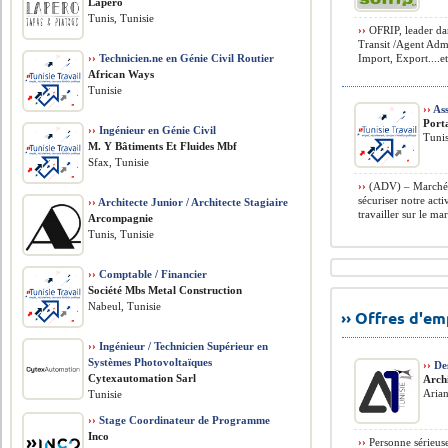
Lapero
Tunis, Tunisie
››
OFRIP, leader dan
Transit /Agent Admin
››
Technicien.ne en Génie Civil Routier
Import, Export....etc
African Ways
Tunisie
››
Ass
Port
››
Ingénieur en Génie Civil
Tunis
M. Y Bâtiments Et Fluides Mbf
Sfax, Tunisie
››
(ADV) – Marché F
sécuriser notre act
››
Architecte Junior / Architecte Stagiaire
travailler sur le ma
Arcompagnie
Tunis, Tunisie
››
Comptable / Financier
Société Mbs Metal Construction
Nabeul, Tunisie
›› Offres d'e
››
Ingénieur / Technicien Supérieur en
Systèmes Photovoltaïques
››
Des
Cytexautomation Sarl
Arch
Arian
Tunisie
››
Stage Coordinateur de Programme
Inco
››
Personne sérieuse