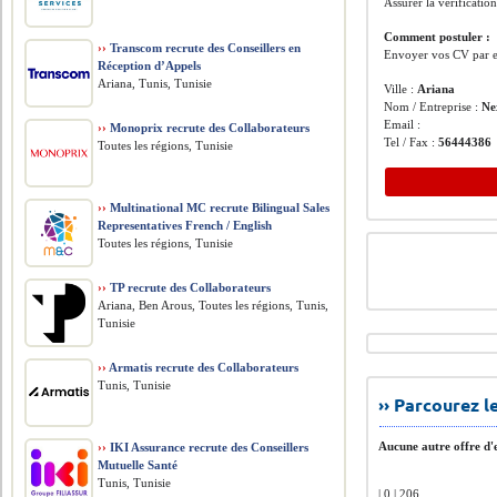
Assurer la vérificatio
Comment postuler :
››
Transcom recrute des Conseillers en
Envoyer vos CV par e
Réception d’Appels
Ariana, Tunis, Tunisie
Ville :
Ariana
Nom / Entreprise :
Ne
Email :
››
Monoprix recrute des Collaborateurs
Tel / Fax :
56444386
Toutes les régions, Tunisie
››
Multinational MC recrute Bilingual Sales
Representatives French / English
Toutes les régions, Tunisie
››
TP recrute des Collaborateurs
Ariana, Ben Arous, Toutes les régions, Tunis,
Tunisie
››
Armatis recrute des Collaborateurs
Tunis, Tunisie
›› Parcourez 
Aucune autre offre d'e
››
IKI Assurance recrute des Conseillers
Mutuelle Santé
Tunis, Tunisie
| 0 | 206