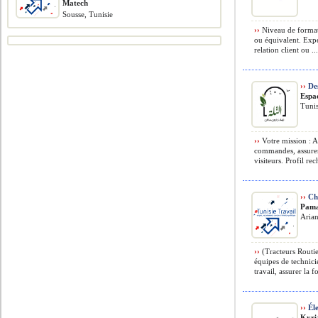
Matech
Sousse, Tunisie
››
Niveau de format
ou équivalent. Exp
relation client ou ..
››
Des
Espa
Tunis
››
Votre mission : A
commandes, assurer 
visiteurs. Profil rec
››
Che
Pam
Arian
››
(Tracteurs Routie
équipes de technici
travail, assurer la f
››
Éle
Kyri