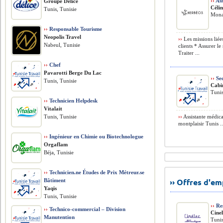
››
Ass
Groupe Délice
Céli
Tunis, Tunisie
Monas
››
Responsable Tourisme
Neopolis Travel
››
Les missions liées
Nabeul, Tunisie
clients * Assurer le
Traiter ...
››
Chef
Pavarotti Berge Du Lac
››
Sec
Tunis, Tunisie
Cabi
Tunis
››
Technicien Helpdesk
Vitalait
Tunis, Tunisie
››
Assistante médica
montplaisir Tunis ..
››
Ingénieur en Chimie ou Biotechnologue
Orgaflam
Béja, Tunisie
››
Technicien.ne Études de Prix Métreur.se
›› Offres d'e
Bâtiment
Yaqis
Tunis, Tunisie
››
Re
››
Technico-commercial – Division
Cine
Manutention
Tunis