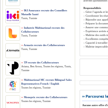
activités quotidiennes
Responsabilités
››
IKI Assurance recrute des Conseillers
– Gérer l’agenda et l
Mutuelle Santé
– Coordonner les réun
Tunis, Tunisie
– Répondre aux appels
– Préparer la document
– Assurer une communi
››
Industrie Multinational recrute des
– Expérience avérée en
Collaborateurs
– Maîtrise des outils 
Tunis, Tunisie
– Excellentes compét
– Capacité à travaille
››
Armatis recrute des Collaborateurs
– Maîtrise impeccable
Tunis, Tunisie
››
TP recrute des Collaborateurs
Ariana, Ben Arous, Toutes les régions, Tunis,
Tunisie
››
Multinational MC recrute Bilingual Sales
Representatives French / English
Toutes les régions, Tunisie
›› Parcourez 
››
Monoprix recrute des Collaborateurs
Toutes les régions, Tunisie
Aucune autre offre d'e