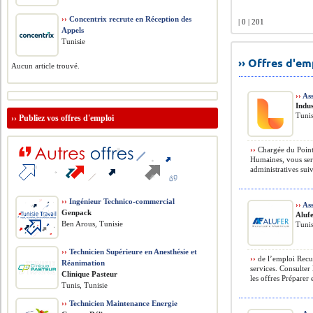
››
Concentrix recrute en Réception des
| 0 | 201
Appels
Tunisie
›› Offres d'e
Aucun article trouvé.
››
Ass
Indus
Tunis
››
Publiez vos offres d'emploi
››
Chargée du Point
Humaines, vous ser
administratives sui
››
Ingénieur Technico-commercial
››
Ass
Genpack
Aluf
Ben Arous, Tunisie
Tunis
››
Technicien Supérieure en Anesthésie et
››
de l’emploi Recuei
Réanimation
services. Consulter
Clinique Pasteur
les offres Préparer e
Tunis, Tunisie
››
Technicien Maintenance Energie