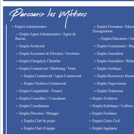
›› Emploi Administrative
›› Emploi Formation / Educat
Enseignement
›› Emploi Agent Administrative / Agent de
Bureau
›› Emploi Éducatrice / An
›› Emploi Archiviste
›› Emploi Gestionnaire / Ma
›› Emploi Assistante de Direction / Secrétaire
›› Emploi Journaliste
›› Emploi Chargé(e)s Clientèles
›› Emploi Journaliste / Rédac
›› Emploi Commercial / Marketing / Vente
›› Emploi Juridique
›› Emploi Commercial / Agent Commercial
›› Emploi Ressources Huma
›› Emploi Technico-Commercial
›› Emploi Superviseurs
›› Emploi Comptabilité - Finance
›› Emploi Traducteur
›› Emploi Conseillers / Consultants
›› Emploi Architecte
›› Emploi Coordinateur
›› Emploi Esthétique / Coiffure
›› Emploi Directeur / Manager
›› Emploi Freelance
›› Emploi Chef de projet
›› Emploi Génie Civil
›› Emploi Chef d’équipe
›› Emploi Ingénieur