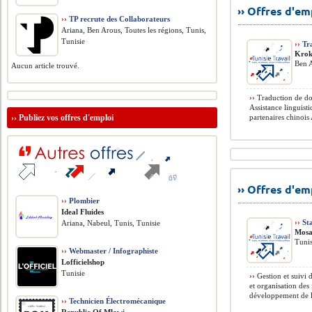
›› Offres d'e
››
TP recrute des Collaborateurs
Ariana, Ben Arous, Toutes les régions, Tunis,
Tunisie
››
Tra
Krok
Ben A
Aucun article trouvé.
››
Traduction de doc
Assistance linguist
››
Publiez vos offres d'emploi
partenaires chinoi
›› Offres d'e
››
Plombier
Ideal Fluides
››
St
Ariana, Nabeul, Tunis, Tunisie
Mosa
Tunis
››
Webmaster / Infographiste
Lofficielshop
Tunisie
››
Gestion et suivi d
et organisation de
développement de l’
››
Technicien Électromécanique