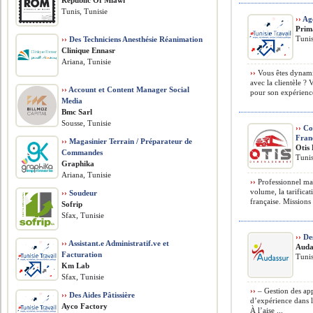
Republic Of Mlawi
Tunis, Tunisie
››
Age
Prim
Tunis
››
Des Techniciens Anesthésie Réanimation
Clinique Ennasr
Ariana, Tunisie
››
Vous êtes dynamiq
avec la clientèle ?
››
Account et Content Manager Social
pour son expérience 
Media
Bmc Sarl
Sousse, Tunisie
››
Co
Fran
››
Magasinier Terrain / Préparateur de
Otis
Commandes
Tunis
Graphika
Ariana, Tunisie
››
Professionnel maî
volume, la tarificat
››
Soudeur
française. Missions
Sofrip
Sfax, Tunisie
››
Des
››
Assistant.e Administratif.ve et
Auda
Facturation
Tunis
Km Lab
Sfax, Tunisie
››
– Gestion des app
››
Des Aides Pâtissière
d’expérience dans le
Ayco Factory
À l’aise ...