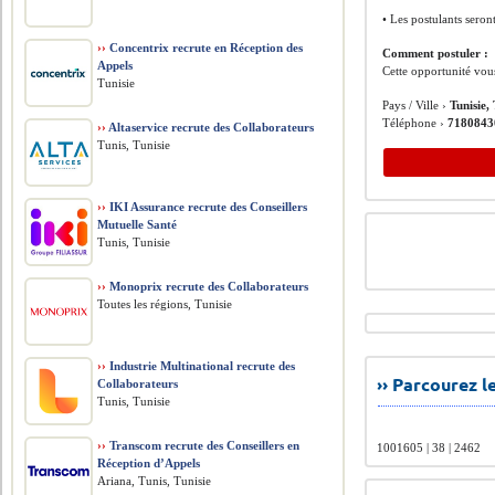
• Les postulants seron
››
Concentrix recrute en Réception des
Comment postuler :
Appels
Cette opportunité vou
Tunisie
Pays / Ville ›
Tunisie,
Téléphone ›
7180843
››
Altaservice recrute des Collaborateurs
Tunis, Tunisie
››
IKI Assurance recrute des Conseillers
Mutuelle Santé
Tunis, Tunisie
››
Monoprix recrute des Collaborateurs
Toutes les régions, Tunisie
››
Industrie Multinational recrute des
›› Parcourez 
Collaborateurs
Tunis, Tunisie
››
Transcom recrute des Conseillers en
1001605 | 38 | 2462
Réception d’Appels
Ariana, Tunis, Tunisie