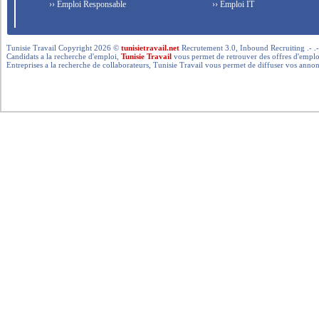
›› Emploi Responsable
›› Emploi IT
Tunisie Travail Copyright 2026 ©
tunisietravail.net
Recrutement 3.0, Inbound Recruiting .- .-.. --- 
Candidats a la recherche d'emploi,
Tunisie Travail
vous permet de retrouver des offres d'emploi 
Entreprises a la recherche de collaborateurs, Tunisie Travail vous permet de diffuser vos annon