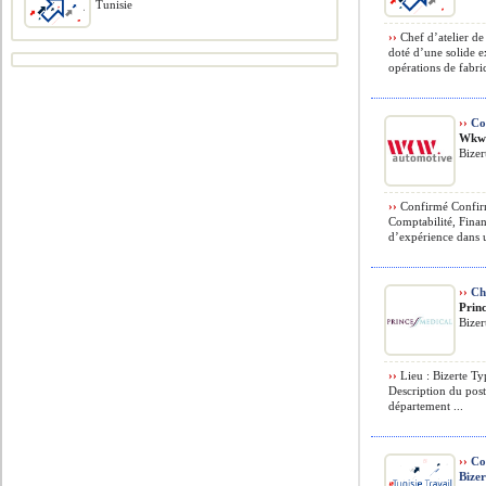
Tunisie
››
Chef d’atelier de
doté d’une solide ex
opérations de fabric
››
Co
Wkw 
Bizer
››
Confirmé Confirm
Comptabilité, Fina
d’expérience dans u
››
Cha
Prin
Bizer
››
Lieu : Bizerte Ty
Description du pos
département ...
››
Con
Bizer