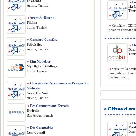
Lavadora
››
Co
Ariana, Tunisie
Ha C
Tunis
››
Agent de Bureau
Filahia
››
Certifié.e - CDI 
Tunis, Tunisie
poste en contrat à 
››
Caissier / Caissière
Fdl Coffee
››
Cha
Ariana, Tunisie
Data
Tunis
››
Bim Modeleur
My Digital Buildings
››
• Assurer la gest
Tunis, Tunisie
comptables. • Suivi
déclarations ...
››
Chargé.e de Recrutement et Prospection
Médicale
Sawa You Sarl
Ariana, Tunisie
››
Des Commerciaux Terrain
›› Offres d'e
Hydridis
Ben Arous, Tunisie
››
Che
Mani
››
Des Comptables
Bizer
Ccm Conseil