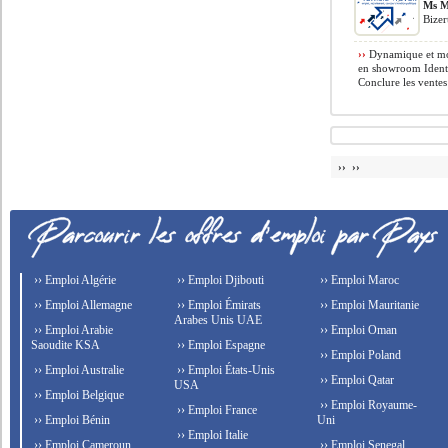
Ms M
Bizer
››
Dynamique et motiv
en showroom Identif
Conclure les ventes 
›› ››
›› Emploi Algérie
›› Emploi Djibouti
›› Emploi Maroc
›› Emploi Allemagne
›› Emploi Émirats
›› Emploi Mauritanie
Arabes Unis UAE
›› Emploi Arabie
›› Emploi Oman
Saoudite KSA
›› Emploi Espagne
›› Emploi Poland
›› Emploi Australie
›› Emploi États-Unis
›› Emploi Qatar
USA
›› Emploi Belgique
›› Emploi Royaume-
›› Emploi France
›› Emploi Bénin
Uni
›› Emploi Italie
›› Emploi Cameroun
›› Emploi Senegal