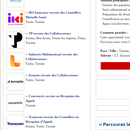
Missions principales 
· Gestion des paiemen
· Suivi administratif 
››
IKI Assurance recrute des Conseillers
· Préparation du doss
Mutuelle Santé
· Contribution au sui
Tunis, Tunisie
· Appui à la direction
Comment postuler :
››
TP recrute des Collaborateurs
Cette opportunité vous
Ariana, Ben Arous, Toutes les régions, Tunis,
Envoyez-nous votre C
Tunisie
Pays / Ville ›
Tunisie,
››
Industrie Multinational recrute des
Adresse ›
Z.I. Jarzou
Collaborateurs
Tunis, Tunisie
››
Armatis recrute des Collaborateurs
Tunis, Tunisie
››
Concentrix recrute en Réception des
Appels
Tunisie
››
Transcom recrute des Conseillers en
Réception d’Appels
›› Parcourez 
Ariana, Tunis, Tunisie