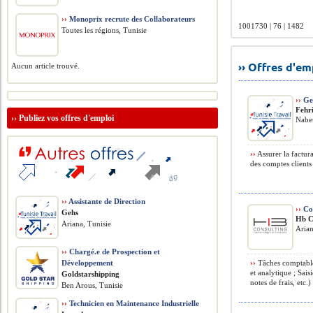
››
Monoprix recrute des Collaborateurs
1001730 | 76 | 1482
Toutes les régions, Tunisie
›› Offres d'e
Aucun article trouvé.
››
Ges
Fehr
››
Publiez vos offres d'emploi
Nabeu
››
Assurer la factura
des comptes clients 
››
Assistante de Direction
››
Co
Gehs
Hb C
Ariana, Tunisie
Arian
››
Chargé.e de Prospection et
Développement
››
Tâches comptables
et analytique ; Sais
Goldstarshipping
notes de frais, etc.) 
Ben Arous, Tunisie
››
Technicien en Maintenance Industrielle