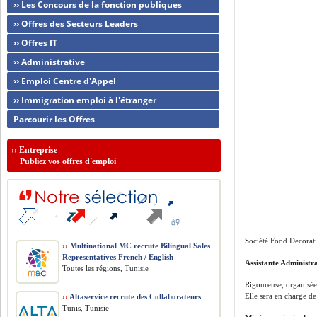
›› Les Concours de la fonction publiques
›› Offres des Secteurs Leaders
›› Offres IT
›› Administrative
›› Emploi Centre d'Appel
›› Immigration emploi à l'étranger
Parcourir les Offres
››
Entreprise
Publiez vos offres d'emploi
Société Food Decorati
››
Multinational MC recrute Bilingual Sales
Representatives French / English
Assistante Administra
Toutes les régions, Tunisie
Rigoureuse, organisée
Elle sera en charge de
››
Altaservice recrute des Collaborateurs
Tunis, Tunisie