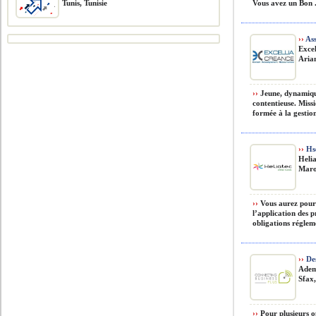
Tunis, Tunisie
Vous avez un Bon .
››
Ass
Exce
Arian
››
Jeune, dynamique
contentieuse. Missi
formée à la gestion
››
Hs
Heli
Mar
››
Vous aurez pour 
l’application des
obligations réglem
››
Des
Adem
Sfax,
››
Pour plusieurs o