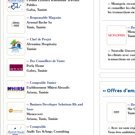
Fatima Ezzohra Khoualdia Travaux
››
Monoprix recrute
Publics
et conseiller les c
Gafsa, Tunisie
les transactions en 
››
Responsable Magasin
Arsenal Bache Sa
Tunis, Tunisie
››
Des
Mono
Tunis
››
Chef de Projet
Afromina Hospitaity
Tunisie
››
Nouvelle Ouvertur
les clients avec co
transactions en cai
››
Des Conseillers de Vente
Perla Home
Gabes, Tunisie
››
Comptable Junior
Etablissement Mhirsi Abrasifs
›› Offres d'e
Ariana, Tunisie
››
Business Developer Solutions Rh and
››
Des
Sbr 
Saas
Tunis
Moneycore
Ariana, Tunis, Tunisie
››
Comptable
››
Avec ou sans exp
Audit Tax &Amp; Consulting
Vous êtes ambitieu