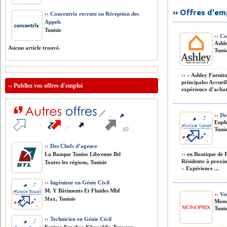
›› Offres d'e
››
Concentrix recrute en Réception des
Appels
Tunisie
››
Con
Ashl
Aucun article trouvé.
Tunis
››
– Ashley Furnitu
principales Accueill
››
Publiez vos offres d'emploi
expérience d’achat 
››
Des
Euph
Tunis
››
Des Chefs d’agence
La Banque Tuniso Libyenne Btl
››
en Boutique de Pâ
Résidente à proxim
Toutes les régions, Tunisie
– Expérience ...
››
Ingénieur en Génie Civil
M. Y Bâtiments Et Fluides Mbf
››
Ven
Sfax, Tunisie
Mono
Tunis
››
Technicien en Génie Civil