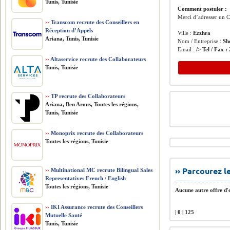
Tunis, Tunisie
Comment postuler :
Merci d’adresser un C
››
Transcom recrute des Conseillers en
Réception d’Appels
Ville :
Ezzhra
Ariana, Tunis, Tunisie
Nom / Entreprise :
Sh
Email :
/> Tel / Fax :
››
Altaservice recrute des Collaborateurs
Tunis, Tunisie
››
TP recrute des Collaborateurs
Ariana, Ben Arous, Toutes les régions,
Tunis, Tunisie
››
Monoprix recrute des Collaborateurs
Toutes les régions, Tunisie
›› Parcourez 
››
Multinational MC recrute Bilingual Sales
Representatives French / English
Toutes les régions, Tunisie
Aucune autre offre d'e
››
IKI Assurance recrute des Conseillers
| 0 | 125
Mutuelle Santé
Tunis, Tunisie