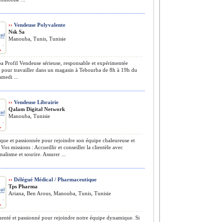
››
Vendeuse Polyvalente
Nsk Sa
Manouba, Tunis, Tunisie
 Profil Vendeuse sérieuse, responsable et expérimentée
 pour travailler dans un magasin à Tebourba de 8h à 19h du
amedi ...
››
Vendeuse Librairie
Qalam Digital Network
Manouba, Tunisie
e et passionnée pour rejoindre son équipe chaleureuse et
Vos missions : Accueillir et conseiller la clientèle avec
nalisme et sourire. Assurer ...
››
Délégué Médical / Pharmaceutique
Tps Pharma
Ariana, Ben Arous, Manouba, Tunis, Tunisie
nté et passionné pour rejoindre notre équipe dynamique. Si