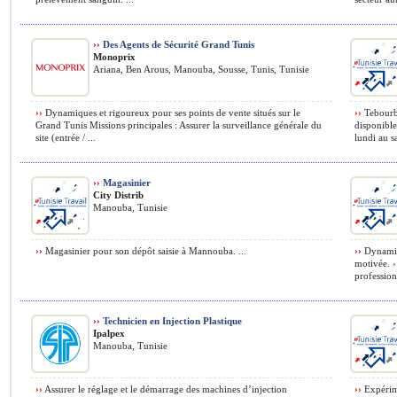
››
Des Agents de Sécurité Grand Tunis
Monoprix
Ariana, Ben Arous, Manouba, Sousse, Tunis, Tunisie
››
Dynamiques et rigoureux pour ses points de vente situés sur le
››
Tebourba
Grand Tunis Missions principales : Assurer la surveillance générale du
disponible
site (entrée / ...
lundi au s
››
Magasinier
City Distrib
Manouba, Tunisie
››
Magasinier pour son dépôt saisie à Mannouba. ...
››
Dynamiqu
motivée. › 
profession
››
Technicien en Injection Plastique
Ipalpex
Manouba, Tunisie
››
Assurer le réglage et le démarrage des machines d’injection
››
Expérime