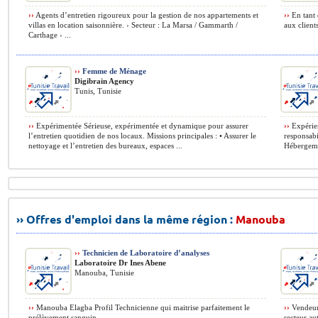
››
Agents d’entretien rigoureux pour la gestion de nos appartements et
››
En tant 
villas en location saisonnière. › Secteur : La Marsa / Gammarth /
aux client
Carthage › ...
››
Femme de Ménage
Digibrain Agency
Tunis, Tunisie
››
Expérimentée Sérieuse, expérimentée et dynamique pour assurer
››
Expérien
l’entretien quotidien de nos locaux. Missions principales : • Assurer le
responsabi
nettoyage et l’entretien des bureaux, espaces ...
Hébergemen
›› Offres d'emploi dans la même région :
Manouba
››
Technicien de Laboratoire d’analyses
Laboratoire Dr Ines Abene
Manouba, Tunisie
››
Manouba Elagba Profil Technicienne qui maitrise parfaitement le
››
Vendeur 
prélèvement sanguin. ...
secteur au