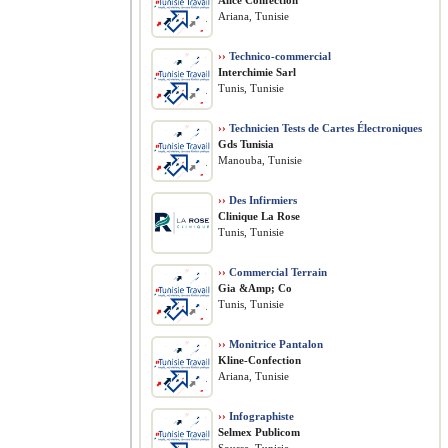
Alice Confection
Ariana, Tunisie
››
Technico-commercial
Interchimie Sarl
Tunis, Tunisie
››
Technicien Tests de Cartes Électroniques
Gds Tunisia
Manouba, Tunisie
››
Des Infirmiers
Clinique La Rose
Tunis, Tunisie
››
Commercial Terrain
Gia &Amp; Co
Tunis, Tunisie
››
Monitrice Pantalon
Kline-Confection
Ariana, Tunisie
››
Infographiste
Selmex Publicom