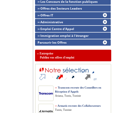
›› Les Concours de la fonction publiques
›› Offres des Secteurs Leaders
›› Offres IT
›› Administrative
›› Emploi Centre d'Appel
›› Immigration emploi à l'étranger
Parcourir les Offres
››
Entreprise
Publiez vos offres d'emploi
››
Transcom recrute des Conseillers en
Réception d’Appels
Ariana, Tunis, Tunisie
››
Armatis recrute des Collaborateurs
Tunis, Tunisie