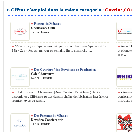
›› Offres d'emploi dans la même catégorie :
Ouvrier / O
››
Femme de Ménage
Olympysky Club
Tunis, Tunisie
››
Sérieuse, dynamique et motivée pour rejoindre notre équipe › Shift :
››
Accueilli
14h › 22h › Repos : un jour en semaine (hors dimanche) ...
et étiquete
tout ...
››
Des Ouvriers / des Ouvrières de Production
Cale Chaussures
Nabeul, Tunisie
››
– Fabrication de Chaussures (Avec Ou Sans Expérience) Postes
››
• Assure
disponibles : Différents postes dans la chaîne de fabrication Expérience
conformité
requise : Avec ou sans ...
instruction
››
Des Femmes de Ménage
Keyndgo Conciergerie
Tunis, Tunisie