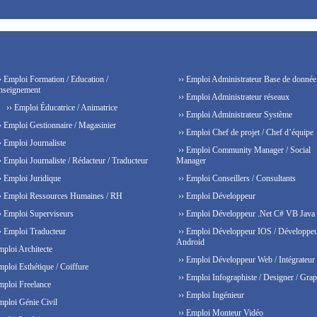
› Emploi Formation / Education /
›› Emploi Administrateur Base de donnée
nseignement
›› Emploi Administrateur réseaux
›› Emploi Éducatrice / Animatrice
›› Emploi Administrateur Système
› Emploi Gestionnaire / Magasinier
›› Emploi Chef de projet / Chef d’équipe
› Emploi Journaliste
›› Emploi Community Manager / Social
› Emploi Journaliste / Rédacteur / Traducteur
Manager
› Emploi Juridique
›› Emploi Conseillers / Consultants
› Emploi Ressources Humaines / RH
›› Emploi Développeur
› Emploi Superviseurs
›› Emploi Développeur .Net C# VB Java
› Emploi Traducteur
›› Emploi Développeur IOS / Développe
Android
mploi Architecte
›› Emploi Développeur Web / Intégrateur
mploi Esthétique / Coiffure
›› Emploi Infographiste / Designer / Grap
mploi Freelance
›› Emploi Ingénieur
mploi Génie Civil
›› Emploi Monteur Vidéo