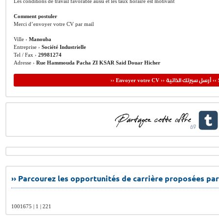
Les conditions de travail favorable aussi et les taux horaire est motivant
Comment postuler
Merci d’envoyer votre CV par mail
Ville ›
Manouba
Entreprise ›
Société Industrielle
Tel / Fax ›
29981274
Adresse ›
Rue Hammouda Pacha ZI KSAR Said Douar Hicher
أرسل سيرتك الذاتية
›› Envoyer votre CV ››
‹‹ 
›› Parcourez les opportunités de carrière proposées par
1001675 | 1 | 221