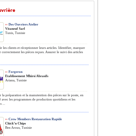
uvrière
››
Des Ouvriers Atelier
Vitaneuf Sarl
Tunis, Tunisie
r les clients et réceptionner leurs articles. Identifier, marquer
r correctement les pièces reçues. Assurer le suivi des articles
››
Forgeron
Etablissement Mhirsi Abrasifs
Ariana, Tunisie
r la préparation et la manutention des pièces sur le poste, en
 avec les programmes de production quotidiens et les
s ...
››
Crew Members Restauration Rapide
Chick’n Chips
Ben Arous, Tunisie