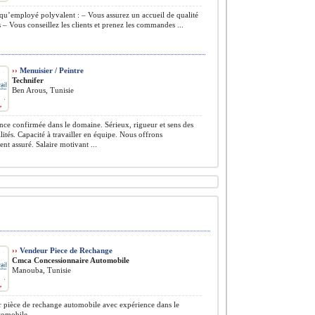
qu’employé polyvalent : – Vous assurez un accueil de qualité
s – Vous conseillez les clients et prenez les commandes ...
››
Menuisier / Peintre
Technifer
Ben Arous, Tunisie
ce confirmée dans le domaine. Sérieux, rigueur et sens des
lités. Capacité à travailler en équipe. Nous offrons
t assuré. Salaire motivant ...
››
Vendeur Piece de Rechange
Cmca Concessionnaire Automobile
Manouba, Tunisie
pièce de rechange automobile avec expérience dans le
tomobile ...