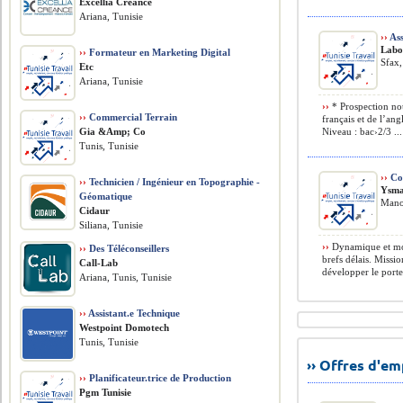
Excellia Creance
Ariana, Tunisie
››
Ass
Labo
››
Formateur en Marketing Digital
Sfax,
Etc
Ariana, Tunisie
››
* Prospection nou
››
Commercial Terrain
français et de l’ang
Gia &Amp; Co
Niveau : bac›2/3 ...
Tunis, Tunisie
››
Co
››
Technicien / Ingénieur en Topographie -
Ysma
Géomatique
Mano
Cidaur
Siliana, Tunisie
››
Dynamique et mot
››
Des Téléconseillers
brefs délais. Missi
Call-Lab
développer le portef
Ariana, Tunis, Tunisie
››
Assistant.e Technique
Westpoint Domotech
Tunis, Tunisie
›› Offres d'e
››
Planificateur.trice de Production
Pgm Tunisie