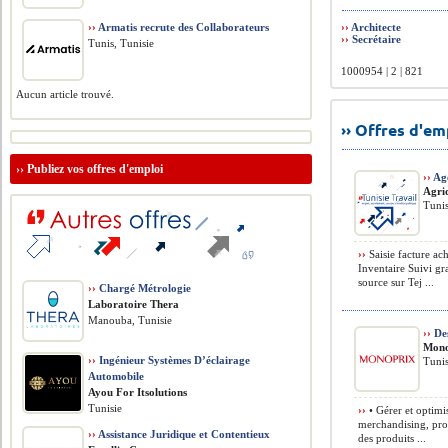
››
Armatis recrute des Collaborateurs
››
Architecte
››
Secrétaire
Tunis, Tunisie
1000954 | 2 | 821
Aucun article trouvé.
›› Offres d'e
››
Publiez vos offres d'emploi
››
Ag
Agri
Tunis
››
Saisie facture ac
Inventaire Suivi gra
source sur Tej ...
››
Chargé Métrologie
Laboratoire Thera
Manouba, Tunisie
››
Des
Mono
››
Ingénieur Systèmes D’éclairage
Tunis
Automobile
Ayou For Itsolutions
Tunisie
››
• Gérer et optimi
merchandising, prom
››
Assistance Juridique et Contentieux
des produits ...