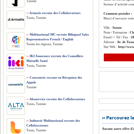
Tunisie
Secteur d’activité co
››
Armatis recrute des Collaborateurs
Comment postuler :
Tunis, Tunisie
Merci d’envoyer votre
Ville :
Sousse
Nom / Entreprise :
Ch
››
Multinational MC recrute Bilingual Sales
Email /> Tel / Fax :
28
Representatives French / English
Adresse :
Av. de Yass
Toutes les régions, Tunisie
Site Web :
http://www
››
IKI Assurance recrute des Conseillers
Mutuelle Santé
Tunis, Tunisie
››
Concentrix recrute en Réception des
Appels
Tunisie
››
Altaservice recrute des Collaborateurs
Tunis, Tunisie
›› Parcourez 
››
Industrie Multinational recrute des
Collaborateurs
Aucune autre offre d'e
Tunis, Tunisie