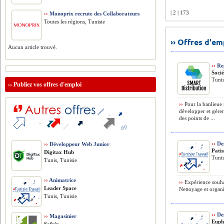
| 2 | 173
››
Monoprix recrute des Collaborateurs
Toutes les régions, Tunisie
›› Offres d'e
Aucun article trouvé.
››
Rep
Soci
Tunis
››
Publiez vos offres d'emploi
››
Pour la banlieue 
développer et gérer 
des points de ...
››
Des
››
Développeur Web Junior
Patis
Digitax Hub
Tunis
Tunis, Tunisie
››
Animatrice
››
Expérience souhait
Leader Space
Nettoyage et organis
Tunis, Tunisie
››
Des
››
Magasinier
Euph