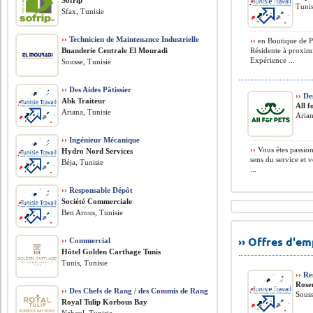
Sofrip
Tunis
Sfax, Tunisie
››
Technicien de Maintenance Industrielle
››
en Boutique de Pâ
Buanderie Centrale El Mouradi
Résidente à proximi
Expérience ...
Sousse, Tunisie
››
Des Aides Pâtissier
››
De
Abk Traiteur
All f
Ariana, Tunisie
Arian
››
Ingénieur Mécanique
››
Vous êtes passio
Hydro Nord Services
sens du service et 
Béja, Tunisie
...
››
Responsable Dépôt
Société Commerciale
Ben Arous, Tunisie
›› Offres d'e
››
Commercial
Hôtel Golden Carthage Tunis
Tunis, Tunisie
››
Re
Rose
››
Des Chefs de Rang / des Commis de Rang
Souss
Royal Tulip Korbous Bay