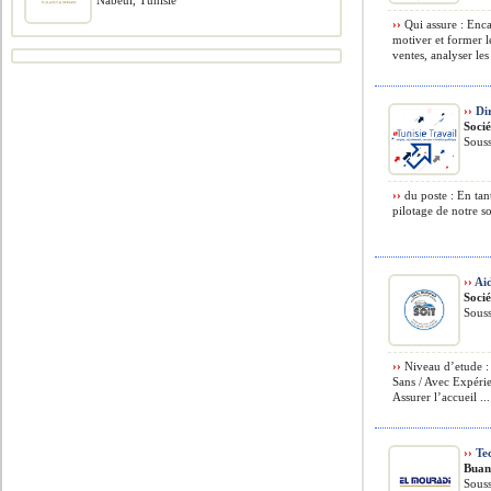
Nabeul, Tunisie
››
Qui assure : Enc
motiver et former l
ventes, analyser les 
››
Dir
Soci
Souss
››
du poste : En tan
pilotage de notre so
››
Ai
Socié
Souss
››
Niveau d’etude :
Sans / Avec Expéri
Assurer l’accueil ...
››
Tec
Buan
Souss