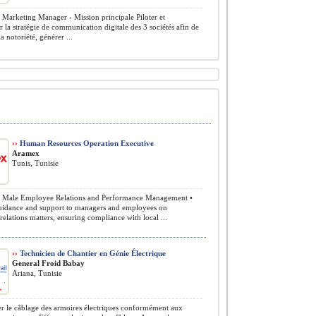
l Marketing Manager › Mission principale Piloter et
 la stratégie de communication digitale des 3 sociétés afin de
a notoriété, générer ...
››
Human Resources Operation Executive
Aramex
Tunis, Tunisie
) Male Employee Relations and Performance Management •
uidance and support to managers and employees on
elations matters, ensuring compliance with local ...
››
Technicien de Chantier en Génie Électrique
General Froid Babay
Ariana, Tunisie
er le câblage des armoires électriques conformément aux