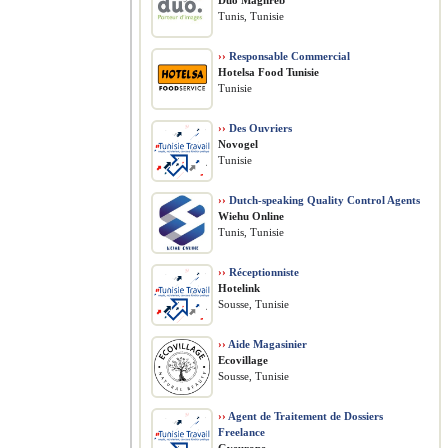
Duo Maghreb
Tunis, Tunisie
››
Responsable Commercial
Hotelsa Food Tunisie
Tunisie
››
Des Ouvriers
Novogel
Tunisie
››
Dutch-speaking Quality Control Agents
Wiehu Online
Tunis, Tunisie
››
Réceptionniste
Hotelink
Sousse, Tunisie
››
Aide Magasinier
Ecovillage
Sousse, Tunisie
››
Agent de Traitement de Dossiers
Freelance