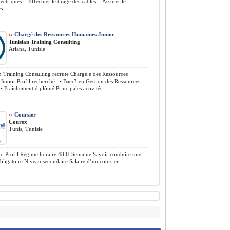
ectriques. - Effectuer le tirage des câbles. - Assurer le
 ...
››
Chargé des Ressources Humaines Junior
Tunisian Training Consulting
Ariana, Tunisie
 Training Consulting recrute Chargé.e des Ressources
unior Profil recherché : • Bac›3 en Gestion des Ressources
 Fraîchement diplômé Principales activités ...
››
Coursier
Courex
Tunis, Tunisie
 Profil Régime horaire 48 H Semaine Savoir conduire une
bligatoire Niveau secondaire Salaire d’un coursier ...