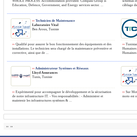
WHOLE PROCESS. Accommodation provided. Compass Group is
schémas él
Education, Defence, Government, and Energy services sector. ...
câblage des
››
Technicien de Maintenance
Laboratoire Vital
Ben Arous, Tunisie
››
Qualifié pour assurer le bon fonctionnement des équipements et des
››
Tunisian
installations. Le technicien sera chargé de la maintenance préventive et
Humaines J
corrective, ainsi que de ...
Humaines •
››
Administrateur Systèmes et Réseaux
Lloyd Assurances
Tunis, Tunisie
››
Expérimenté pour accompagner le développement et la sécurisation
››
Sur Moto
de notre infrastructure IT. › Vos responsabilités : ›️ Administrer et
moto est o
maintenir les infrastructures systèmes & ...
›› ››