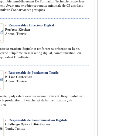
sponible immédiatement De Formation Technicien supérieur
ent. Ayant une expérience requise minimale de 03 ans dans
imilaire Connaissances pratiques ...
››
Responsable / Directeur Digital
Perfecto Kitchen
Ariana, Tunisie
ter sa stratégie digitale et renforcer sa présence en ligne. ›
herché : Diplôme en marketing digital, communication, ou
uivalent Excellente ...
››
Responsable de Production Textile
K Line Confection
Ariana, Tunisie
nté , polyvalent avec un salaire motivant. Responsabilités :
 la production : il est chargé de la planification , de
n et ...
››
Responsable de Communication Digitale
Challenge Optical Distribution
Tunis, Tunisie