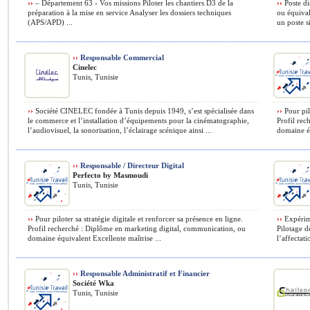
››
– Département 63 › Vos missions Piloter les chantiers D3 de la
››
Poste di
préparation à la mise en service Analyser les dossiers techniques
ou équival
(APS/APD) ...
un poste s
››
Responsable Commercial
Cinelec
Tunis, Tunisie
››
Société CINELEC fondée à Tunis depuis 1949, s’est spécialisée dans
››
Pour pilo
le commerce et l’installation d’équipements pour la cinématographie,
Profil rec
l’audiovisuel, la sonorisation, l’éclairage scénique ainsi ...
domaine éq
››
Responsable / Directeur Digital
Perfecto by Masmoudi
Tunis, Tunisie
››
Pour piloter sa stratégie digitale et renforcer sa présence en ligne.
››
Expérime
Profil recherché : Diplôme en marketing digital, communication, ou
Pilotage de
domaine équivalent Excellente maîtrise ...
l’affectatio
››
Responsable Administratif et Financier
Société Wka
Tunis, Tunisie