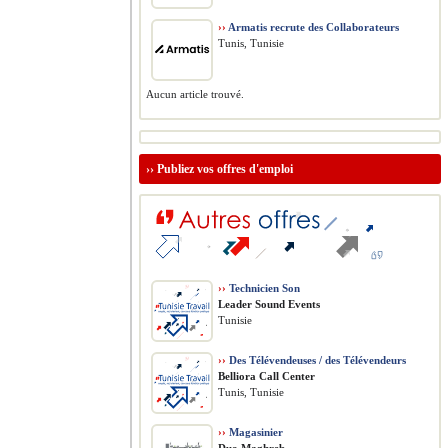
››
Armatis recrute des Collaborateurs
Tunis, Tunisie
Aucun article trouvé.
››
Publiez vos offres d'emploi
››
Technicien Son
Leader Sound Events
Tunisie
››
Des Télévendeuses / des Télévendeurs
Belliora Call Center
Tunis, Tunisie
››
Magasinier