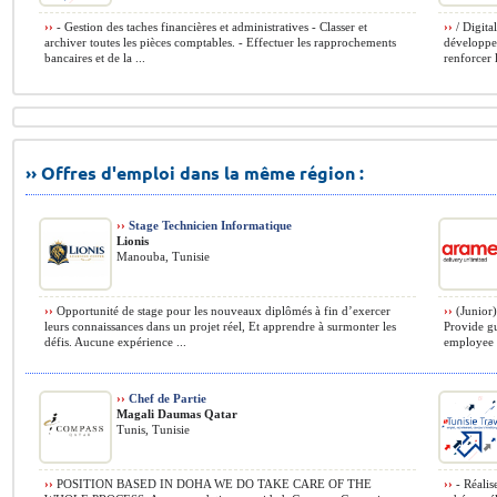
››
- Gestion des taches financières et administratives - Classer et
››
/ Digita
archiver toutes les pièces comptables. - Effectuer les rapprochements
développer
bancaires et de la ...
renforcer l
›› Offres d'emploi dans la même région :
››
Stage Technicien Informatique
Lionis
Manouba, Tunisie
››
Opportunité de stage pour les nouveaux diplômés à fin d’exercer
››
(Junior
leurs connaissances dans un projet réel, Et apprendre à surmonter les
Provide g
défis. Aucune expérience ...
employee r
››
Chef de Partie
Magali Daumas Qatar
Tunis, Tunisie
››
POSITION BASED IN DOHA WE DO TAKE CARE OF THE
››
- Réalis