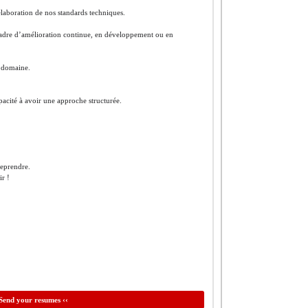
’élaboration de nos standards techniques.
 cadre d’amélioration continue, en développement ou en
e domaine.
acité à avoir une approche structurée.
reprendre.
ir !
Send your resumes ‹‹