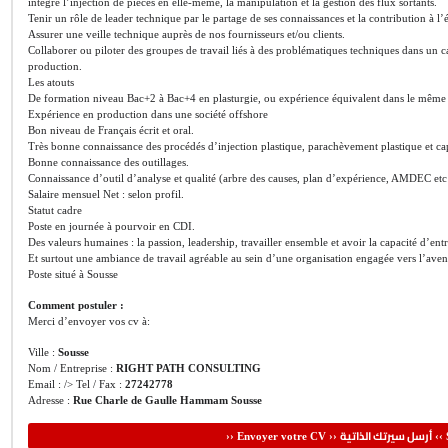
intègre l’injection de pièces en elle-même, la manipulation et la gestion des flux sortants.
Tenir un rôle de leader technique par le partage de ses connaissances et la contribution à l
Assurer une veille technique auprès de nos fournisseurs et/ou clients.
Collaborer ou piloter des groupes de travail liés à des problématiques techniques dans un
production.
Les atouts
De formation niveau Bac+2 à Bac+4 en plasturgie, ou expérience équivalent dans le mêm
Expérience en production dans une société offshore
Bon niveau de Français écrit et oral.
Très bonne connaissance des procédés d’injection plastique, parachèvement plastique et cap
Bonne connaissance des outillages.
Connaissance d’outil d’analyse et qualité (arbre des causes, plan d’expérience, AMDEC etc
Salaire mensuel Net : selon profil.
Statut cadre
Poste en journée à pourvoir en CDI.
Des valeurs humaines : la passion, leadership, travailler ensemble et avoir la capacité d’ent
Et surtout une ambiance de travail agréable au sein d’une organisation engagée vers l’aven
Poste situé à Sousse
Comment postuler :
Merci d’envoyer vos cv à:
Ville :
Sousse
Nom / Entreprise :
RIGHT PATH CONSULTING
Email : /> Tel / Fax :
27242778
Adresse :
Rue Charle de Gaulle Hammam Sousse
أرسل سيرتك الذاتية
›› Envoyer votre CV ››
‹‹ 