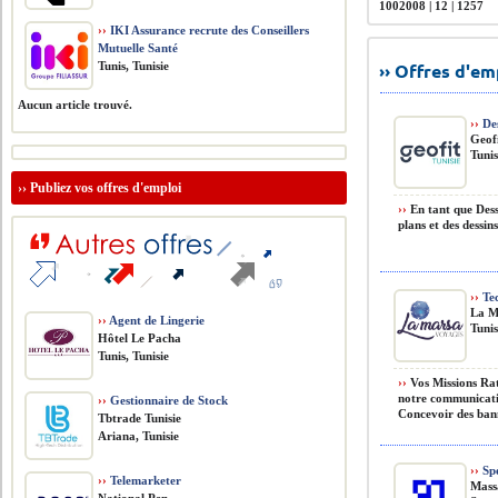
1002008 | 12 | 1257
››
IKI Assurance recrute des Conseillers
Mutuelle Santé
Tunis, Tunisie
›› Offres d'e
Aucun article trouvé.
››
Des
Geofi
Tunis
››
Publiez vos offres d'emploi
››
En tant que Dess
plans et des dessi
››
Tec
La M
››
Agent de Lingerie
Tunis
Hôtel Le Pacha
Tunis, Tunisie
››
Vos Missions Rat
notre communication
››
Gestionnaire de Stock
Concevoir des banni
Tbtrade Tunisie
Ariana, Tunisie
››
Spé
››
Telemarketer
Mass