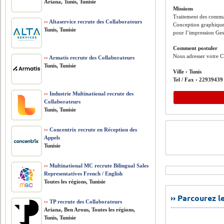
Ariana, Tunis, Tunisie
Missions
Traitement des comm
››
Altaservice recrute des Collaborateurs
Conception graphique (
Tunis, Tunisie
pour l’impression Gest
Comment postuler
Nous adresser votre C
››
Armatis recrute des Collaborateurs
Tunis, Tunisie
Ville ›
Tunis
Tel / Fax ›
22939439
››
Industrie Multinational recrute des
Collaborateurs
Tunis, Tunisie
››
Concentrix recrute en Réception des
Appels
Tunisie
››
Multinational MC recrute Bilingual Sales
Representatives French / English
Toutes les régions, Tunisie
›› Parcourez 
››
TP recrute des Collaborateurs
Ariana, Ben Arous, Toutes les régions,
Tunis, Tunisie