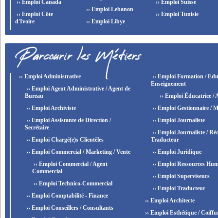
›› Emploi Canada
›› Emploi Suisse
›› Emploi Lebanon
›› Emploi Côte
›› Emploi Tunisie
d'Ivoire
›› Emploi Libye
›› Emploi Administrative
›› Emploi Formation / Edu
Enseignement
›› Emploi Agent Administrative / Agent de
Bureau
›› Emploi Éducatrice / 
›› Emploi Archiviste
›› Emploi Gestionnaire / M
›› Emploi Assistante de Direction /
›› Emploi Journaliste
Secrétaire
›› Emploi Journaliste / Réd
›› Emploi Chargé(e)s Clientèles
Traducteur
›› Emploi Commercial / Marketing / Vente
›› Emploi Juridique
›› Emploi Commercial / Agent
›› Emploi Ressources Hum
Commercial
›› Emploi Superviseurs
›› Emploi Technico-Commercial
›› Emploi Traducteur
›› Emploi Comptabilité - Finance
›› Emploi Architecte
›› Emploi Conseillers / Consultants
›› Emploi Esthétique / Coiffu