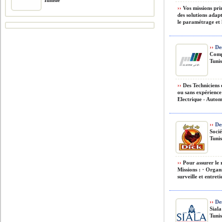
Tunisie
››
Vos missions prin
des solutions ada
le paramétrage et l
››
Des
Comp
Tunis
››
Des Techniciens 
ou sans expérience
Electrique - Autom
››
Des
Socié
Tunis
››
Pour assurer le r
Missions : · Organ
surveille et entretie
››
Des
Siala
Tunis