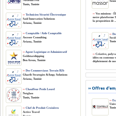
National Pen
Souss
Tunis, Tunisie
››
Vos missions - É
››
Technicien Sécurité Électronique
notre plateforme S
Said Innovation Solutions
la proposition de ..
Ariana, Tunisie
››
Comptable / Aide Comptable
››
De
Ascoser Consulting
Soci
Tunis
Ariana, Tunisie
››
Agent Logistique et Administratif
››
Créative, polyva
Goldstarshipping
idées en contenus 
Ben Arous, Tunisie
déploiement de nos
››
Des Commerciaux Terrain B2b
Gharib Strategies &Amp; Solutions
Ariana, Tunisie
›› Offres d'e
››
Chauffeur Poids Lourd
Netglass
Tunis, Tunisie
››
Exp
Univ
Tunis
››
Chef de Produit Croisières
Active Travel