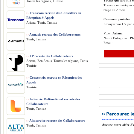
Tâches qui seront à e
Toutes les régions, Tunisie
Travaux numériques di
Stage de 2 mois.
››
Transcom recrute des Conseillers en
Réception d’Appels
Comment postuler
Ariana, Tunis, Tunisie
Envoyer vos CV par e
Ville :
Ariana
››
Armatis recrute des Collaborateurs
Nom / Entreprise :
Ph
Tunis, Tunisie
Email :
››
TP recrute des Collaborateurs
Ariana, Ben Arous, Toutes les régions, Tunis,
Tunisie
››
Concentrix recrute en Réception des
Appels
Tunisie
››
Industrie Multinational recrute des
Collaborateurs
Tunis, Tunisie
›› Parcourez 
››
Altaservice recrute des Collaborateurs
Aucune autre offre d'e
Tunis, Tunisie