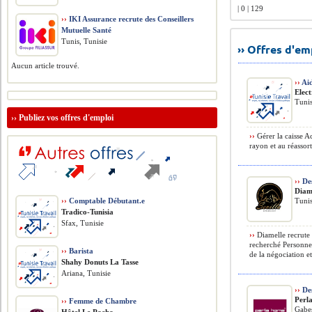
| 0 | 129
››
IKI Assurance recrute des Conseillers
Mutuelle Santé
Tunis, Tunisie
›› Offres d'e
Aucun article trouvé.
››
Aid
Elec
Tunis
››
Publiez vos offres d'emploi
››
Gérer la caisse Acc
rayon et au réassort
››
Des
Diam
››
Comptable Débutant.e
Tunis
Tradico-Tunisia
Sfax, Tunisie
››
Diamelle recrute 
recherché Personne 
››
Barista
de la négociation e
Shahy Donuts La Tasse
Ariana, Tunisie
››
Des
Perl
››
Femme de Chambre
Gabes