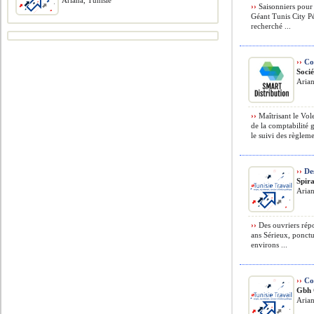
Ariana, Tunisie
››
Saisonniers pour 
Géant Tunis City P
recherché ...
››
Co
Soci
Arian
››
Maîtrisant le Vol
de la comptabilité g
le suivi des règlemen
››
Des
Spira
Arian
››
Des ouvriers rép
ans Sérieux, ponctu
environs ...
››
Com
Gbh 
Arian