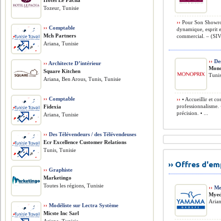
Hôtel Le Pacha
Tozeur, Tunisie
››
Pour Son Showroo
››
Comptable
dynamique, esprit et
Mch Partners
commercial. – (SIVP
Ariana, Tunisie
››
De
››
Architecte D’intérieur
Mono
Square Kitchen
Tunis
Ariana, Ben Arous, Tunis, Tunisie
››
Comptable
››
• Accueillir et con
professionnalisme. 
Fidexia
précision. • ...
Ariana, Tunisie
››
Des Télévendeurs / des Télévendeuses
Ecr Excellence Customer Relations
Tunis, Tunisie
›› Offres d'e
››
Graphiste
Marketingo
Toutes les régions, Tunisie
››
Me
Mye
Arian
››
Modéliste sur Lectra Système
Micste Inc Sarl