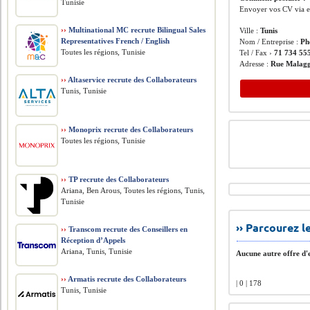
Tunisie
Envoyer vos CV via 
››
Multinational MC recrute Bilingual Sales
Ville :
Tunis
Representatives French / English
Nom / Entreprise :
Ph
Toutes les régions, Tunisie
Tel / Fax ›
71 734 55
Adresse :
Rue Malagg
››
Altaservice recrute des Collaborateurs
Tunis, Tunisie
››
Monoprix recrute des Collaborateurs
Toutes les régions, Tunisie
››
TP recrute des Collaborateurs
Ariana, Ben Arous, Toutes les régions, Tunis,
Tunisie
›› Parcourez 
››
Transcom recrute des Conseillers en
Réception d’Appels
Ariana, Tunis, Tunisie
Aucune autre offre d'e
››
Armatis recrute des Collaborateurs
| 0 | 178
Tunis, Tunisie