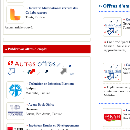
›› Offres d'e
››
Industrie Multinational recrute des
Collaborateurs
Tunis, Tunisie
››
Co
Newg
Aucun article trouvé.
Tuni
››
Confirmé Ayant L
Mission · Suivi et c
››
Publiez vos offres d'emploi
rapprochements, ...
››
Co
Shem
Arian
››
Technicien en Injection Plastique
››
Diplôme en compt
Ipalpex
minimum dans un ca
Manouba, Tunisie
Maîtrise ...
››
Agent Back Office
Hermess
››
Co
Ariana, Ben Arous, Tunisie
Soci
Ben A
››
Ingénieur Etudes et Développements