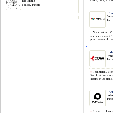
(front, back, API, d
Ecovillage
Sousse, Tunisie
››
Co
Boot
Tunis
››
Vos missions : Cré
réseaux sociaux (F
pour l’ensemble des
››
Mac
Prod
Tunis
››
Technicien / Tech
Savoir utiliser des 
dessins et les plans .
››
Cus
Polyc
Tunis
››
/ Sales – Telec