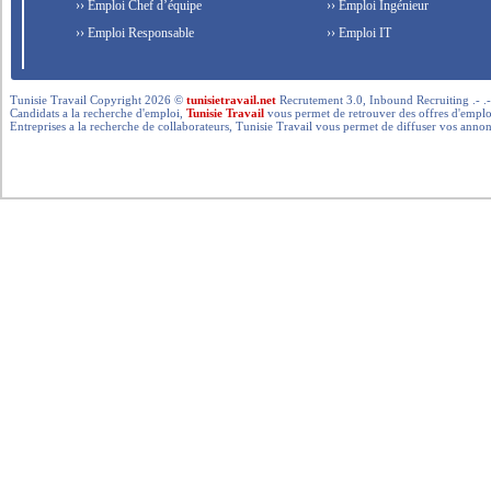
›› Emploi Chef d’équipe
›› Emploi Ingénieur
›› Emploi Responsable
›› Emploi IT
Tunisie Travail Copyright 2026 ©
tunisietravail.net
Recrutement 3.0, Inbound Recruiting .- .-.. --- 
Candidats a la recherche d'emploi,
Tunisie Travail
vous permet de retrouver des offres d'emploi 
Entreprises a la recherche de collaborateurs, Tunisie Travail vous permet de diffuser vos annon