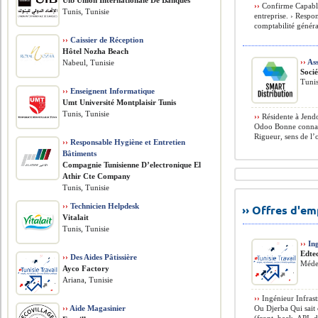
Uib Union Internationale De Banques
››
Confirme Capabl
Tunis, Tunisie
entreprise. › Respon
comptabilité général
››
Caissier de Réception
Hôtel Nozha Beach
››
Ass
Nabeul, Tunisie
Soci
Tunis
››
Enseignent Informatique
Umt Université Montplaisir Tunis
Tunis, Tunisie
››
Résidente à Jendo
Odoo Bonne connais
Rigueur, sens de l’o
››
Responsable Hygiène et Entretien
Bâtiments
Compagnie Tunisienne D’electronique El
Athir Cte Company
Tunis, Tunisie
››
Technicien Helpdesk
›› Offres d'e
Vitalait
Tunis, Tunisie
››
Ing
Edte
››
Des Aides Pâtissière
Méde
Ayco Factory
Ariana, Tunisie
››
Ingénieur Infras
››
Aide Magasinier
Ou Djerba Qui sait