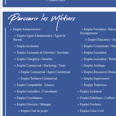
›› Emploi Libye
›› Emploi Administrative
›› Emploi Formation / Educat
Enseignement
›› Emploi Agent Administrative / Agent de
Bureau
›› Emploi Éducatrice / An
›› Emploi Archiviste
›› Emploi Gestionnaire / Ma
›› Emploi Assistante de Direction / Secrétaire
›› Emploi Journaliste
›› Emploi Chargé(e)s Clientèles
›› Emploi Journaliste / Rédac
›› Emploi Commercial / Marketing / Vente
›› Emploi Juridique
›› Emploi Commercial / Agent Commercial
›› Emploi Ressources Huma
›› Emploi Technico-Commercial
›› Emploi Superviseurs
›› Emploi Comptabilité - Finance
›› Emploi Traducteur
›› Emploi Conseillers / Consultants
›› Emploi Architecte
›› Emploi Coordinateur
›› Emploi Esthétique / Coiffure
›› Emploi Directeur / Manager
›› Emploi Freelance
›› Emploi Chef de projet
›› Emploi Génie Civil