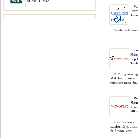
Siliana, Tunisie
››
Ve
Libr
Tunis
››
Vendeuse Niveau 
››
Tec
Mait
Pep 
Tunis
››
PEP Engineering 
Maitrise d’œuvre p
rejoindre notre équ
››
Des
Mono
Aria
Silia
››
Lieux de travail
passionnés et dyna
de Rayon, vous ...