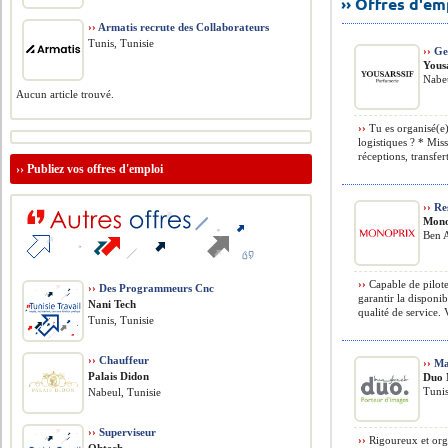
›› Offres d'e
››
Armatis recrute des Collaborateurs
Tunis, Tunisie
››
Ges
Yousa
Nabeu
Aucun article trouvé.
››
Tu es organisé(e),
logistiques ? * Miss
réceptions, transfert
››
Publiez vos offres d'emploi
››
Res
Mono
Ben A
››
Capable de pilote
››
Des Programmeurs Cnc
garantir la disponib
Nani Tech
qualité de service. 
Tunis, Tunisie
››
Chauffeur
››
Ma
Palais Didon
Duo 
Tunis
Nabeul, Tunisie
››
Superviseur
››
Rigoureux et orga