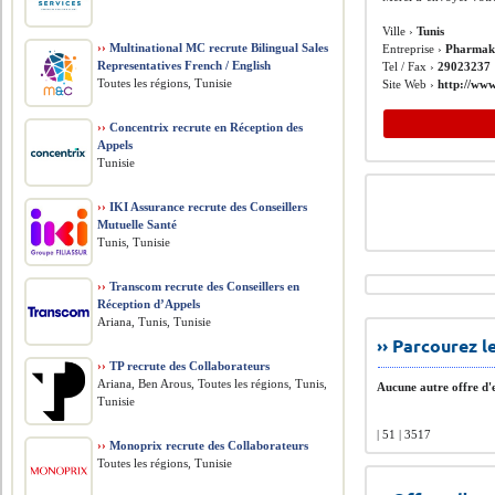
Ville ›
Tunis
››
Multinational MC recrute Bilingual Sales
Entreprise ›
Pharmak
Representatives French / English
Tel / Fax ›
29023237
Toutes les régions, Tunisie
Site Web ›
http://ww
››
Concentrix recrute en Réception des
Appels
Tunisie
››
IKI Assurance recrute des Conseillers
Mutuelle Santé
Tunis, Tunisie
››
Transcom recrute des Conseillers en
Réception d’Appels
Ariana, Tunis, Tunisie
›› Parcourez 
››
TP recrute des Collaborateurs
Ariana, Ben Arous, Toutes les régions, Tunis,
Aucune autre offre d'e
Tunisie
| 51 | 3517
››
Monoprix recrute des Collaborateurs
Toutes les régions, Tunisie