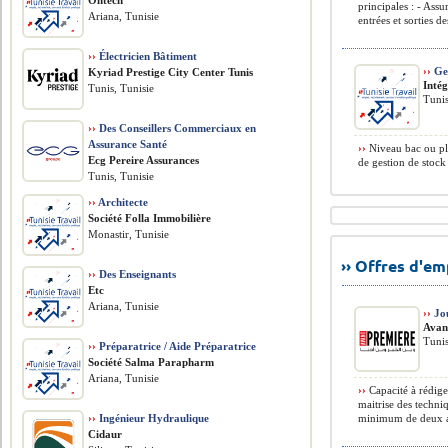
Ohtech
principales : - Assu
Ariana, Tunisie
entrées et sorties des
››
Électricien Bâtiment
››
Ges
Kyriad Prestige City Center Tunis
Intég
Tunis, Tunisie
Tunis
››
Des Conseillers Commerciaux en
Assurance Santé
››
Niveau bac ou pl
Ecg Pereire Assurances
de gestion de stock
Tunis, Tunisie
››
Architecte
Société Folla Immobilière
Monastir, Tunisie
›› Offres d'e
››
Des Enseignants
Etc
Ariana, Tunisie
››
Jou
Avan
Tunis
››
Préparatrice / Aide Préparatrice
Société Salma Parapharm
Ariana, Tunisie
››
Capacité à rédige
maitrise des techni
››
Ingénieur Hydraulique
minimum de deux an
Cidaur