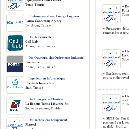
Equipements Tous Fluides
Tunis, Tunisie
››
Des
Pava
Tunis
››
Environmental and Energy Engineer
Laura Connecting Agency
Ben Arous, Tunisie
››
Préparation de la 
commandes et servic
››
Des Téléconseillers
Call-Lab
Ariana, Tunis, Tunisie
››
Che
Les 
››
Des Ouvriers / des Opérateurs Industriel
Nabeu
Fortistore
Ariana, Tunis, Tunisie
››
Expérience souhai
service et du trava
››
Ingénieur en Informatique
Declitech Innovation
Sfax, Tunisie
››
Che
››
Des Chargés de Clientèle
Sht 
La Banque Tuniso Libyenne Btl
Tunis
Toutes les régions, Tunisie
››
SHT Hôtel Ibn Kh
››
Des Techniciens Équipement
passionné par la re
Plasteel
qualité. › Profil ...