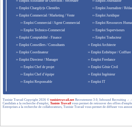
›› Emploi Assistante de Direction / Secrétaire
›› Emploi Journaliste
›› Emploi Chargé(e)s Clientèles
›› Emploi Journaliste / Rédac
›› Emploi Commercial / Marketing / Vente
›› Emploi Juridique
›› Emploi Commercial / Agent Commercial
›› Emploi Ressources Huma
›› Emploi Technico-Commercial
›› Emploi Superviseurs
›› Emploi Comptabilité - Finance
›› Emploi Traducteur
›› Emploi Conseillers / Consultants
›› Emploi Architecte
›› Emploi Coordinateur
›› Emploi Esthétique / Coiffure
›› Emploi Directeur / Manager
›› Emploi Freelance
›› Emploi Chef de projet
›› Emploi Génie Civil
›› Emploi Chef d’équipe
›› Emploi Ingénieur
›› Emploi Responsable
›› Emploi IT
Tunisie Travail Copyright 2026 ©
tunisietravail.net
Recrutement 3.0, Inbound Recruiting .- .-.. --- 
Candidats a la recherche d'emploi,
Tunisie Travail
vous permet de retrouver des offres d'emploi 
Entreprises a la recherche de collaborateurs, Tunisie Travail vous permet de diffuser vos annon