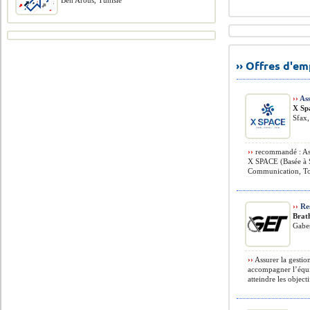
Ben Arous, Tunisie
›› Offres d'e
››
Ass
X Sp
Sfax,
››
recommandé : Assi
X SPACE (Basée à 
Communication, Tou
››
Re
Brat
Gabes
››
Assurer la gestio
accompagner l’équip
atteindre les objectif