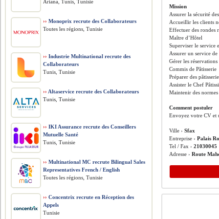
Ariana, Tunis, Tunisie
Mission
Assurer la sécurité des
››
Monoprix recrute des Collaborateurs
Accueillir les clients
Toutes les régions, Tunisie
Effectuer des rondes r
Maître d’Hôtel
Superviser le service 
Assurer un service de 
››
Industrie Multinational recrute des
Gérer les réservations
Collaborateurs
Commis de Pâtisserie
Tunis, Tunisie
Préparer des pâtisserie
Assister le Chef Pâtis
››
Altaservice recrute des Collaborateurs
Maintenir des normes 
Tunis, Tunisie
Comment postuler
Envoyez votre CV et u
››
IKI Assurance recrute des Conseillers
Ville ›
Sfax
Mutuelle Santé
Entreprise ›
Palais R
Tunis, Tunisie
Tel / Fax ›
21030045
Adresse ›
Route Mahd
››
Multinational MC recrute Bilingual Sales
Representatives French / English
Toutes les régions, Tunisie
››
Concentrix recrute en Réception des
Appels
Tunisie