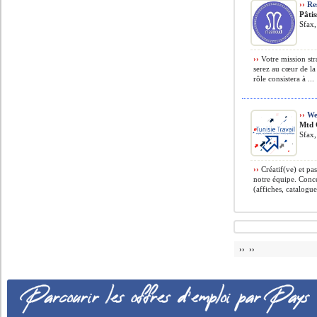
››
Re
Pâti
Sfax,
››
Votre mission str
serez au cœur de l
rôle consistera à ...
››
We
Mtd 
Sfax,
››
Créatif(ve) et pa
notre équipe. Concev
(affiches, catalogue
›› ››