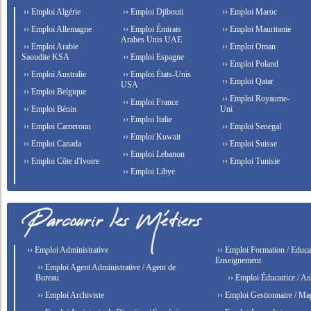
›› Emploi Algérie
›› Emploi Djibouti
›› Emploi Maroc
›› Emploi Allemagne
›› Emploi Émirats
›› Emploi Mauritanie
Arabes Unis UAE
›› Emploi Arabie
›› Emploi Oman
Saoudite KSA
›› Emploi Espagne
›› Emploi Poland
›› Emploi Australie
›› Emploi États-Unis
›› Emploi Qatar
USA
›› Emploi Belgique
›› Emploi Royaume-
›› Emploi France
›› Emploi Bénin
Uni
›› Emploi Italie
›› Emploi Cameroun
›› Emploi Senegal
›› Emploi Kuwait
›› Emploi Canada
›› Emploi Suisse
›› Emploi Lebanon
›› Emploi Côte d'Ivoire
›› Emploi Tunisie
›› Emploi Libye
›› Emploi Administrative
›› Emploi Formation / Educat
Enseignement
›› Emploi Agent Administrative / Agent de
Bureau
›› Emploi Éducatrice / An
›› Emploi Archiviste
›› Emploi Gestionnaire / Ma