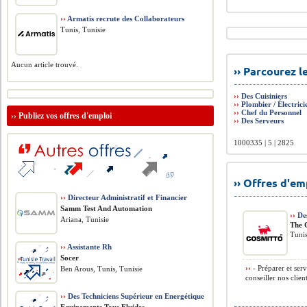
››
Armatis recrute des Collaborateurs
Tunis, Tunisie
Aucun article trouvé.
›› Parcourez 
››
Des Cuisiniers
››
Plombier / Électrici
››
Chef du Personnel
››
Publiez vos offres d'emploi
››
Des Serveurs
1000335 | 5 | 2825
›› Offres d'e
››
Directeur Administratif et Financier
Samm Test And Automation
››
Des
Ariana, Tunisie
The 
Tunis
››
Assistante Rh
Socer
››
- Préparer et serv
Ben Arous, Tunis, Tunisie
conseiller nos clie
››
Des Techniciens Supérieur en Energétique