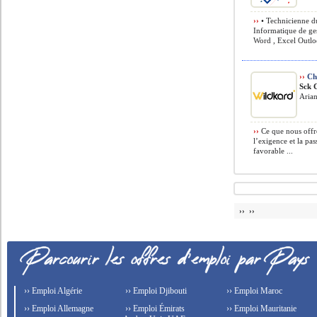
››
• Technicienne d
Informatique de ges
Word , Excel Outloo
››
Cha
Sck 
Arian
››
Ce que nous offro
l’exigence et la pa
favorable ...
›› ››
›› Emploi Algérie
›› Emploi Djibouti
›› Emploi Maroc
›› Emploi Allemagne
›› Emploi Émirats
›› Emploi Mauritanie