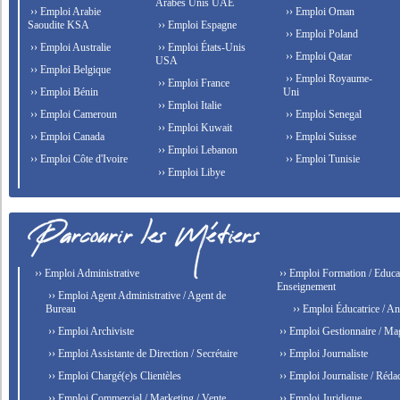
Arabes Unis UAE
›› Emploi Arabie
›› Emploi Oman
Saoudite KSA
›› Emploi Espagne
›› Emploi Poland
›› Emploi Australie
›› Emploi États-Unis
›› Emploi Qatar
USA
›› Emploi Belgique
›› Emploi Royaume-
›› Emploi France
›› Emploi Bénin
Uni
›› Emploi Italie
›› Emploi Cameroun
›› Emploi Senegal
›› Emploi Kuwait
›› Emploi Canada
›› Emploi Suisse
›› Emploi Lebanon
›› Emploi Côte d'Ivoire
›› Emploi Tunisie
›› Emploi Libye
›› Emploi Administrative
›› Emploi Formation / Educat
Enseignement
›› Emploi Agent Administrative / Agent de
Bureau
›› Emploi Éducatrice / An
›› Emploi Archiviste
›› Emploi Gestionnaire / Ma
›› Emploi Assistante de Direction / Secrétaire
›› Emploi Journaliste
›› Emploi Chargé(e)s Clientèles
›› Emploi Journaliste / Rédac
›› Emploi Commercial / Marketing / Vente
›› Emploi Juridique