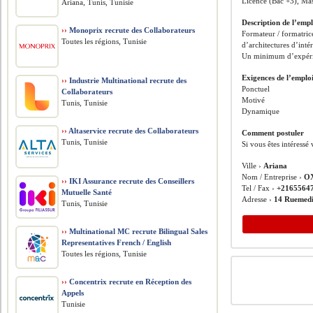
Licence (Bac +3), Ma
Ariana, Tunis, Tunisie
Description de l’empl
››
Monoprix recrute des Collaborateurs
Formateur / formatric
Toutes les régions, Tunisie
d’architectures d’inté
Un minimum d’expérie
Exigences de l’emplo
››
Industrie Multinational recrute des
Ponctuel
Collaborateurs
Motivé
Tunis, Tunisie
Dynamique
››
Altaservice recrute des Collaborateurs
Comment postuler
Tunis, Tunisie
Si vous êtes intéress
Ville ›
Ariana
Nom / Entreprise ›
OX
››
IKI Assurance recrute des Conseillers
Tel / Fax ›
+2165564
Mutuelle Santé
Adresse ›
14 Ruemedi
Tunis, Tunisie
››
Multinational MC recrute Bilingual Sales
Representatives French / English
Toutes les régions, Tunisie
››
Concentrix recrute en Réception des
Appels
Tunisie