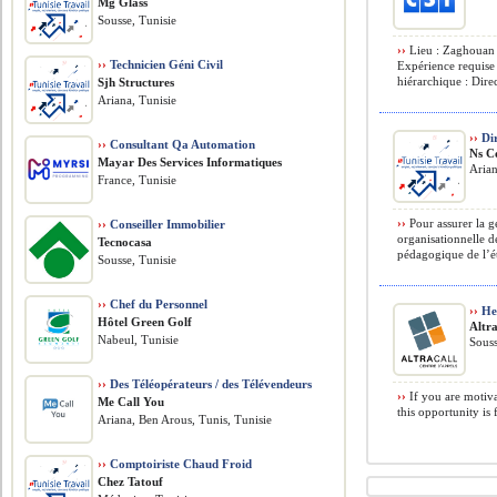
Mg Glass
Sousse, Tunisie
››
Lieu : Zaghouan –
››
Technicien Géni Civil
Expérience requise
hiérarchique : Direc
Sjh Structures
Ariana, Tunisie
››
Dir
››
Consultant Qa Automation
Ns C
Mayar Des Services Informatiques
Arian
France, Tunisie
››
Pour assurer la g
››
Conseiller Immobilier
organisationnelle de
Tecnocasa
pédagogique de l’éta
Sousse, Tunisie
››
Chef du Personnel
››
Hel
Hôtel Green Golf
Altra
Nabeul, Tunisie
Souss
››
Des Téléopérateurs / des Télévendeurs
››
If you are motiva
Me Call You
this opportunity is
Ariana, Ben Arous, Tunis, Tunisie
››
Comptoiriste Chaud Froid
Chez Tatouf