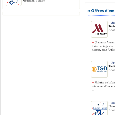
Médenine, Tunisie
›› Offres d'e
››
Age
Tuni
Arian
››
(Laundry Attendan
traiter le linge des 
nappes, etc.). Utilis
››
Pro
Tnd 
Arian
››
Maîtrise de la la
minimum d’un an da
...
››
Sec
Hann
Arian