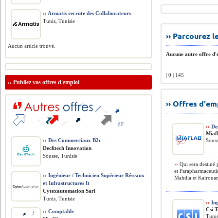
››
Armatis recrute des Collaborateurs
Tunis, Tunisie
›› Parcourez 
Aucun article trouvé.
Aucune autre offre d'e
| 0 | 145
››
Publiez vos offres d'emploi
›› Offres d'e
››
Des
Miaf
››
Des Commerciaux B2c
Souss
Declitech Innovation
Sousse, Tunisie
››
Qui sera destiné p
et Parapharmaceutiq
››
Ingénieur / Technicien Supérieur Réseaux
Mahdia et Kairouan)
et Infrastructures It
Cytexautomation Sarl
Tunis, Tunisie
››
Ing
Csi T
››
Comptable
Tuni