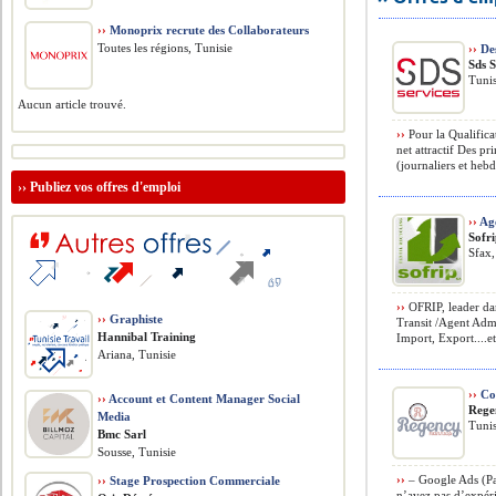
››
Monoprix recrute des Collaborateurs
Toutes les régions, Tunisie
››
Des
Sds S
Tunis
Aucun article trouvé.
››
Pour la Qualifica
net attractif Des p
(journaliers et heb
››
Publiez vos offres d'emploi
››
Age
Sofr
Sfax,
››
OFRIP, leader dan
››
Graphiste
Transit /Agent Admin
Hannibal Training
Import, Export....etc
Ariana, Tunisie
››
Con
››
Account et Content Manager Social
Rege
Media
Tunis
Bmc Sarl
Sousse, Tunisie
››
– Google Ads (Pa
››
Stage Prospection Commerciale
n’avez pas d’expér