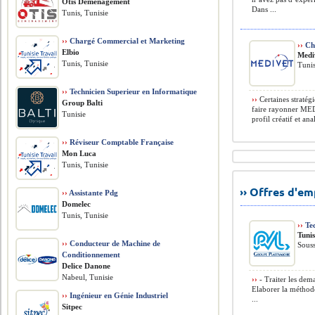
Otis Déménagement
Dans ...
Tunis, Tunisie
››
Chargé Commercial et Marketing
››
Cha
Elbio
Medi
Tunis, Tunisie
Tunis
››
Technicien Superieur en Informatique
››
Certaines stratég
Group Balti
faire rayonner MED
Tunisie
profil créatif et ana
››
Réviseur Comptable Française
Mon Luca
Tunis, Tunisie
›› Offres d'e
››
Assistante Pdg
Domelec
Tunis, Tunisie
››
Tec
Tunis
››
Conducteur de Machine de
Souss
Conditionnement
Delice Danone
Nabeul, Tunisie
››
- Traiter les dem
Elaborer la méthod
››
Ingénieur en Génie Industriel
...
Sitpec