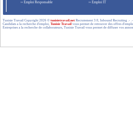
›› Emploi Responsable
›› Emploi IT
Tunisie Travail Copyright 2026 ©
tunisietravail.net
Recrutement 3.0, Inbound Recruiting .- .-.. --- 
Candidats a la recherche d'emploi,
Tunisie Travail
vous permet de retrouver des offres d'emploi 
Entreprises a la recherche de collaborateurs, Tunisie Travail vous permet de diffuser vos annon