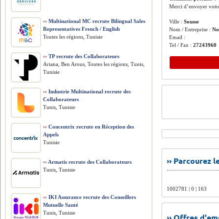
Merci d’envoyer votr
››
Multinational MC recrute Bilingual Sales
Ville :
Sousse
Representatives French / English
Nom / Entreprise :
No
Toutes les régions, Tunisie
Email :
Tel / Fax :
27243960
››
TP recrute des Collaborateurs
Ariana, Ben Arous, Toutes les régions, Tunis,
Tunisie
››
Industrie Multinational recrute des
Collaborateurs
Tunis, Tunisie
››
Concentrix recrute en Réception des
Appels
Tunisie
›› Parcourez 
››
Armatis recrute des Collaborateurs
Tunis, Tunisie
1002781 | 0 | 163
››
IKI Assurance recrute des Conseillers
Mutuelle Santé
Tunis, Tunisie
›› Offres d'e