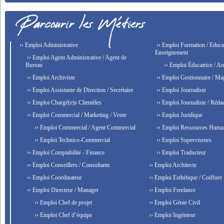
›› Emploi Administrative
›› Emploi Formation / Educat
Enseignement
›› Emploi Agent Administrative / Agent de
Bureau
›› Emploi Éducatrice / An
›› Emploi Archiviste
›› Emploi Gestionnaire / Ma
›› Emploi Assistante de Direction / Secrétaire
›› Emploi Journaliste
›› Emploi Chargé(e)s Clientèles
›› Emploi Journaliste / Rédac
›› Emploi Commercial / Marketing / Vente
›› Emploi Juridique
›› Emploi Commercial / Agent Commercial
›› Emploi Ressources Huma
›› Emploi Technico-Commercial
›› Emploi Superviseurs
›› Emploi Comptabilité - Finance
›› Emploi Traducteur
›› Emploi Conseillers / Consultants
›› Emploi Architecte
›› Emploi Coordinateur
›› Emploi Esthétique / Coiffure
›› Emploi Directeur / Manager
›› Emploi Freelance
›› Emploi Chef de projet
›› Emploi Génie Civil
›› Emploi Chef d’équipe
›› Emploi Ingénieur