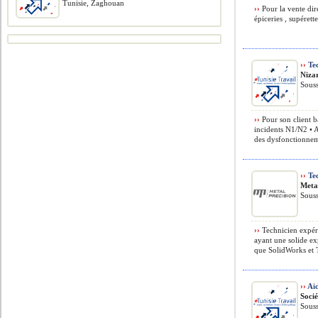
Tunisie, Zaghouan
››
Pour la vente dire
épiceries , supérettes
››
Tec
Niza
Souss
››
Pour son client b
incidents N1/N2 • Ac
des dysfonctionneme
››
Tec
Meta
Souss
››
Technicien expér
ayant une solide ex
que SolidWorks et 
››
Ai
Socié
Souss