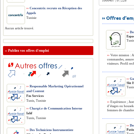
1000407 | 0 | 228
››
Concentrix recrute en Réception des
Appels
›› Offres d'e
Tunisie
Aucun article trouvé.
››
Des
Espa
Tunis
››
Publiez vos offres d'emploi
››
Votre mission : A
commandes, assurer 
visiteurs. Profil rec
››
Go
Sht 
››
Responsable Marketing Opérationnel
Tunis
and Content
Fm Services
Tunis, Tunisie
››
Expérience ; Jus
d’étages ou housek
››
Chargé.e de Communication Interne
femmes de chambre 
Iahf
Tunis, Tunisie
››
Des
Patis
››
Des Techniciens Instrumentiste
Tunis