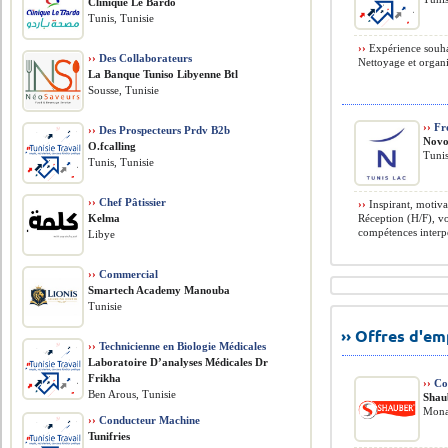
Clinique Le Bardo
Tunis, Tunisie
››
Expérience souhait
››
Des Collaborateurs
Nettoyage et organis
La Banque Tuniso Libyenne Btl
Sousse, Tunisie
››
Fr
››
Des Prospecteurs Prdv B2b
Novo
O.fcalling
Tunis
Tunis, Tunisie
››
Chef Pâtissier
››
Inspirant, motiva
Kelma
Réception (H/F), vo
compétences interpe
Libye
››
Commercial
Smartech Academy Manouba
Tunisie
›› Offres d'e
››
Technicienne en Biologie Médicales
Laboratoire D’analyses Médicales Dr
Frikha
››
Co
Ben Arous, Tunisie
Shau
Monas
››
Conducteur Machine
Tunifries