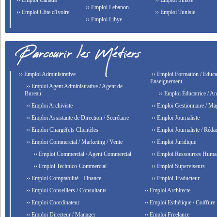
›› Emploi Canada
›› Emploi Suisse
›› Emploi Lebanon
›› Emploi Côte d'Ivoire
›› Emploi Tunisie
›› Emploi Libye
›› Emploi Administrative
›› Emploi Formation / Educat
Enseignement
›› Emploi Agent Administrative / Agent de
Bureau
›› Emploi Éducatrice / An
›› Emploi Archiviste
›› Emploi Gestionnaire / Ma
›› Emploi Assistante de Direction / Secrétaire
›› Emploi Journaliste
›› Emploi Chargé(e)s Clientèles
›› Emploi Journaliste / Rédac
›› Emploi Commercial / Marketing / Vente
›› Emploi Juridique
›› Emploi Commercial / Agent Commercial
›› Emploi Ressources Huma
›› Emploi Technico-Commercial
›› Emploi Superviseurs
›› Emploi Comptabilité - Finance
›› Emploi Traducteur
›› Emploi Conseillers / Consultants
›› Emploi Architecte
›› Emploi Coordinateur
›› Emploi Esthétique / Coiffure
›› Emploi Directeur / Manager
›› Emploi Freelance