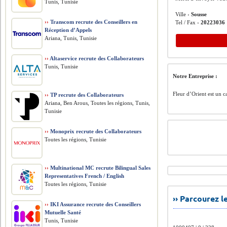
Tunis, Tunisie
Ville ›
Sousse
››
Transcom recrute des Conseillers en
Tel / Fax ›
20223036
Réception d’Appels
Ariana, Tunis, Tunisie
››
Altaservice recrute des Collaborateurs
Tunis, Tunisie
Notre Entreprise :
Fleur d’Orient est un c
››
TP recrute des Collaborateurs
Ariana, Ben Arous, Toutes les régions, Tunis,
Tunisie
››
Monoprix recrute des Collaborateurs
Toutes les régions, Tunisie
››
Multinational MC recrute Bilingual Sales
Representatives French / English
Toutes les régions, Tunisie
›› Parcourez 
››
IKI Assurance recrute des Conseillers
Mutuelle Santé
Tunis, Tunisie