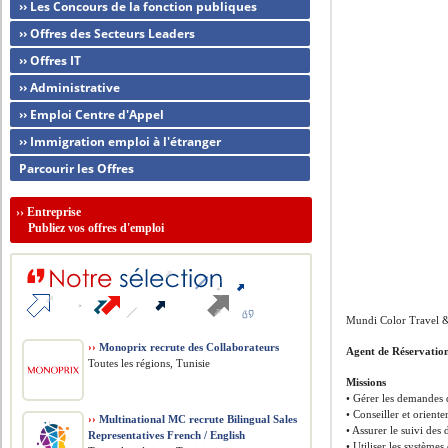
›› Les Concours de la fonction publiques
›› Offres des Secteurs Leaders
›› Offres IT
›› Administrative
›› Emploi Centre d'Appel
›› Immigration emploi à l'étranger
Parcourir les Offres
››
Entreprise
Publiez vos offres d'emploi
Mundi Color Travel &
››
Monoprix recrute des Collaborateurs
Agent de Réservatio
Toutes les régions, Tunisie
Missions
• Gérer les demandes de
• Conseiller et orienter
››
Multinational MC recrute Bilingual Sales
• Assurer le suivi des d
Representatives French / English
• Utiliser les système