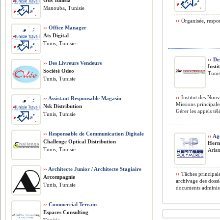
Gds Tunisia
Manouba, Tunisie
››
Organisée, respon
››
Office Manager
Ats Digital
Tunis, Tunisie
››
Des
››
Des Livreurs Vendeurs
Insti
Société Odeo
Tunis
Tunis, Tunisie
››
Institut des Nouv
››
Assistant Responsable Magasin
Missions principales
Nsk Distribution
Gérer les appels té
Tunis, Tunisie
››
Responsable de Communication Digitale
››
Age
Challenge Optical Distribution
Herm
Tunis, Tunisie
Arian
››
Architecte Junior / Architecte Stagiaire
››
Tâches principale
Arcompagnie
archivage des dossi
Tunis, Tunisie
documents administr
››
Commercial Terrain
Espaces Consulting