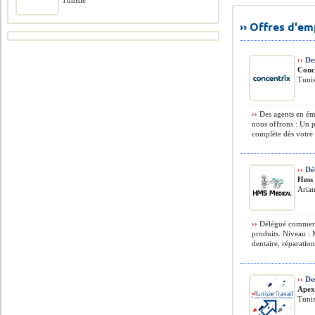
Tunisie
›› Offres d'e
››
Des
Conc
Tunis
››
Des agents en ém
nous offrons : Un 
complète dès votre i
››
Dé
Hms 
Arian
››
Délégué commerci
produits. Niveau : M
dentaire, réparatio
››
De
Apex
Tunis