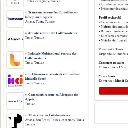
Toutes les régions, Tunisie
• Coordonner avec les 
• Prospecter des nouv
››
Transcom recrute des Conseillers en
Réception d’Appels
Profil recherché
Ariana, Tunis, Tunisie
• Expérience confirmé
• Maîtrise des outils 
• Bonne connaissance d
››
Armatis recrute des Collaborateurs
• Excellentes compéte
Tunis, Tunisie
• Maîtrise du français 
Poste basé à Tunis.
››
Industrie Multinational recrute des
Disponibilité immédia
Collaborateurs
Tunis, Tunisie
Comment postuler
Envoyez votre CV à
››
IKI Assurance recrute des Conseillers
Ville ›
Tunis
Mutuelle Santé
Entreprise ›
Mundi Co
Tunis, Tunisie
››
Concentrix recrute en Réception des
Appels
Tunisie
››
TP recrute des Collaborateurs
Ariana, Ben Arous, Toutes les régions, Tunis,
Tunisie