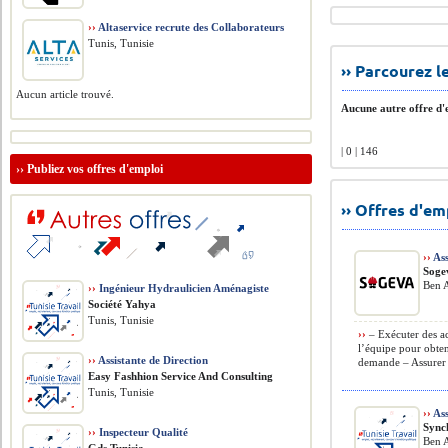
››
Altaservice recrute des Collaborateurs
Tunis, Tunisie
›› Parcourez 
Aucun article trouvé.
Aucune autre offre d'e
| 0 | 146
››
Publiez vos offres d'emploi
›› Offres d'e
››
Ass
Soge
Ben A
››
Ingénieur Hydraulicien Aménagiste
Société Yahya
Tunis, Tunisie
››
– Exécuter des act
l’équipe pour obten
››
Assistante de Direction
demande – Assurer 
Easy Fashhion Service And Consulting
Tunis, Tunisie
››
Ass
Sync
››
Inspecteur Qualité
Ben A