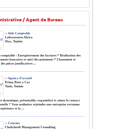
istrative / Agent de Bureau
››
Aide Comptable
Laboratoires Africa
Sfax, Tunisie
 comptable : Enregistrement des factures * Réalisation des
ments bancaires et suivi des paiements * Classement et
des pièces justificatives ...
››
Agent.e d’accueil
Prima Rent a Car
Tunis, Tunisie
s dynamique, présentable, organisé(e) et aimez le contact
ientèle ? Vous souhaitez rejoindre une entreprise reconnue
xpérience et la ...
››
Coursier
Chabchoub Management Consulting