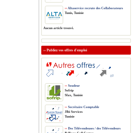
››
Altaservice recrute des Collaborateurs
Tunis, Tunisie
Aucun article trouvé.
››
Publiez vos offres d'emploi
››
Soudeur
Sofrip
Sfax, Tunisie
››
Secrétaire Comptable
Jlbi Services
Tunisie
››
Des Télévendeuses / des Télévendeurs