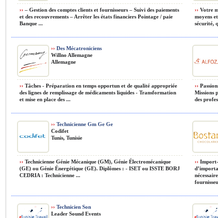
››
– Gestion des comptes clients et fournisseurs – Suivi des paiements
››
Votre mi
et des recouvrements – Arrêter les états financiers Pointage / paie
moyens et 
Banque ...
sécurité, q
››
Des Mécatroniciens
Willno Allemagne
Allemagne
››
Tâches - Préparation en temps opportun et de qualité appropriée
››
Passionn
des lignes de remplissage de médicaments liquides - Transformation
Missions p
et mise en place des ...
des profes
››
Technicienne Gm Ge Ge
Codifet
Tunis, Tunisie
››
Technicienne Génie Mécanique (GM), Génie Électromécanique
››
Import-
(GE) ou Génie Énergétique (GE). Diplômes : - ISET ou ISSTE BORJ
d’importa
CEDRIA : Technicienne ...
nécessaire
fournisseu
››
Technicien Son
Leader Sound Events