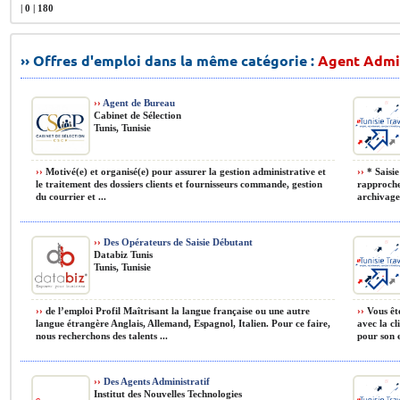
| 0 | 180
›› Offres d'emploi dans la même catégorie :
Agent Admin
››
Agent de Bureau
Cabinet de Sélection
Tunis, Tunisie
››
Motivé(e) et organisé(e) pour assurer la gestion administrative et
››
* Saisie
le traitement des dossiers clients et fournisseurs commande, gestion
rapproche
du courrier et ...
archivage 
››
Des Opérateurs de Saisie Débutant
Databiz Tunis
Tunis, Tunisie
››
de l’emploi Profil Maîtrisant la langue française ou une autre
››
Vous ête
langue étrangère Anglais, Allemand, Espagnol, Italien. Pour ce faire,
avec la cl
nous recherchons des talents ...
pour son e
››
Des Agents Administratif
Institut des Nouvelles Technologies