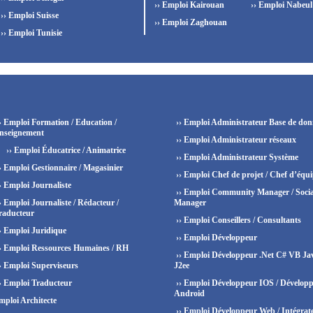
›› Emploi Kairouan
›› Emploi Nabeul
›› Emploi Suisse
›› Emploi Zaghouan
›› Emploi Tunisie
› Emploi Formation / Education /
›› Emploi Administrateur Base de don
nseignement
›› Emploi Administrateur réseaux
›› Emploi Éducatrice / Animatrice
›› Emploi Administrateur Système
› Emploi Gestionnaire / Magasinier
›› Emploi Chef de projet / Chef d’équ
› Emploi Journaliste
›› Emploi Community Manager / Socia
› Emploi Journaliste / Rédacteur /
Manager
raducteur
›› Emploi Conseillers / Consultants
› Emploi Juridique
›› Emploi Développeur
› Emploi Ressources Humaines / RH
›› Emploi Développeur .Net C# VB Ja
› Emploi Superviseurs
J2ee
› Emploi Traducteur
›› Emploi Développeur IOS / Dévelop
Android
mploi Architecte
›› Emploi Développeur Web / Intégrat