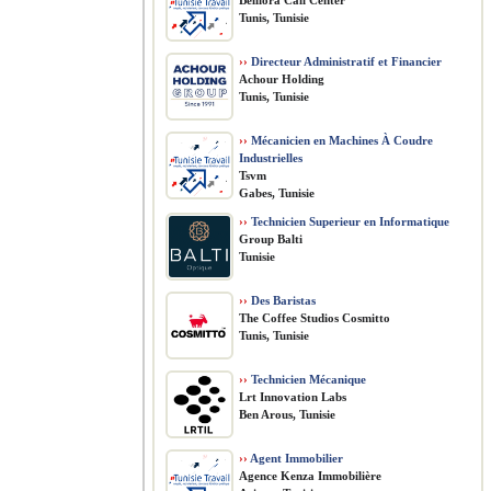
Belliora Call Center
Tunis, Tunisie
››
Directeur Administratif et Financier
Achour Holding
Tunis, Tunisie
››
Mécanicien en Machines À Coudre
Industrielles
Tsvm
Gabes, Tunisie
››
Technicien Superieur en Informatique
Group Balti
Tunisie
››
Des Baristas
The Coffee Studios Cosmitto
Tunis, Tunisie
››
Technicien Mécanique
Lrt Innovation Labs
Ben Arous, Tunisie
››
Agent Immobilier
Agence Kenza Immobilière