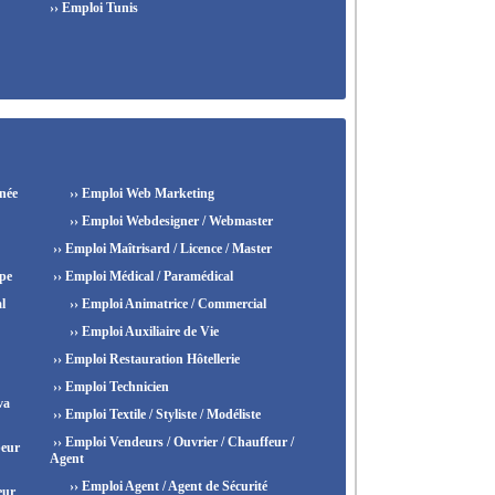
›› Emploi Tunis
née
›› Emploi Web Marketing
›› Emploi Webdesigner / Webmaster
›› Emploi Maîtrisard / Licence / Master
ipe
›› Emploi Médical / Paramédical
l
›› Emploi Animatrice / Commercial
›› Emploi Auxiliaire de Vie
›› Emploi Restauration Hôtellerie
›› Emploi Technicien
va
›› Emploi Textile / Styliste / Modéliste
›› Emploi Vendeurs / Ouvrier / Chauffeur /
peur
Agent
›› Emploi Agent / Agent de Sécurité
eur