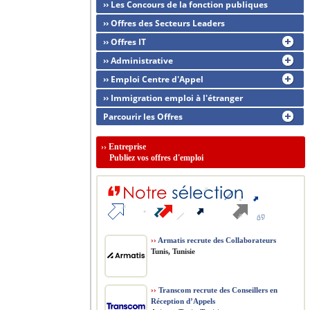
›› Les Concours de la fonction publiques
›› Offres des Secteurs Leaders
›› Offres IT
›› Administrative
›› Emploi Centre d'Appel
›› Immigration emploi à l'étranger
Parcourir les Offres
››
Entreprise
Publiez vos offres d'emploi
››
Armatis recrute des Collaborateurs
Tunis, Tunisie
››
Transcom recrute des Conseillers en
Réception d’Appels