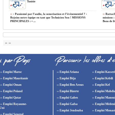
Tunisie
››
› Passionné par l’audio, la sonorisation et l’événementiel ? ›
››
Rattaché
Rejoins notre équipe en tant que Technicien Son ! MISSIONS
missions :
PRINCIPALES : • ...
Bons de liv
›› ››
›› Emploi Maroc
›› Emploi Ariana
›› Emploi Kasser
›› Emploi Mauritanie
›› Emploi Béja
›› Emploi Kebili
›› Emploi Oman
›› Emploi Ben Arous
›› Emploi Kef
›› Emploi Poland
›› Emploi Bizerte
›› Emploi Mahdi
›› Emploi Qatar
›› Emploi Gabes
›› Emploi Manou
›› Emploi Royaume-
›› Emploi Gafsa
›› Emploi Méden
Uni
›› Emploi Jendouba
›› Emploi Monast
›› Emploi Senegal