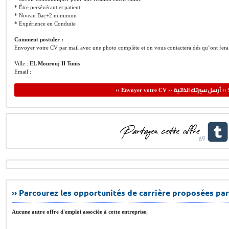
* Être persévérant et patient
* Niveau Bac+2 minimum
* Expérience en Conduite
Comment postuler :
Envoyer votre CV par mail avec une photo complète et on vous contactera dés qu’ont fera le
Ville :
EL Mourouj II Tunis
Email :
أرسل سيرتك الذاتية
›› Envoyer votre CV ››
‹‹ 
›› Parcourez les opportunités de carrière proposées par
Aucune autre offre d'emploi associée à cette entreprise.