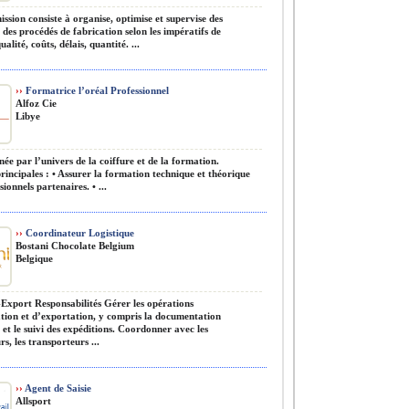
ssion consiste à organise, optimise et supervise des
des procédés de fabrication selon les impératifs de
ualité, coûts, délais, quantité. ...
››
Formatrice l’oréal Professionnel
Alfoz Cie
Libye
ée par l’univers de la coiffure et de la formation.
rincipales : • Assurer la formation technique et théorique
sionnels partenaires. • ...
››
Coordinateur Logistique
Bostani Chocolate Belgium
Belgique
Export Responsabilités Gérer les opérations
tion et d’exportation, y compris la documentation
 et le suivi des expéditions. Coordonner avec les
rs, les transporteurs ...
››
Agent de Saisie
Allsport