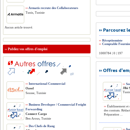
››
Armatis recrute des Collaborateurs
Tunis, Tunisie
Aucun article trouvé.
›› Parcourez 
››
Réceptionniste
››
Comptable Fourniss
››
Publiez vos offres d'emploi
1000784 | 0 | 197
›› Offres d'e
››
International Commercial
››
Sec
Jlbi 
Ozeol
Tunis
Sousse, Tunisie
››
Business Developer / Commercial Freight
››
Établissement et s
Forwarding
des contrats. Rédact
Connect Cargo
Préparation ...
Ben Arous, Tunisie
››
Des Chefs de Rang
››
Ass