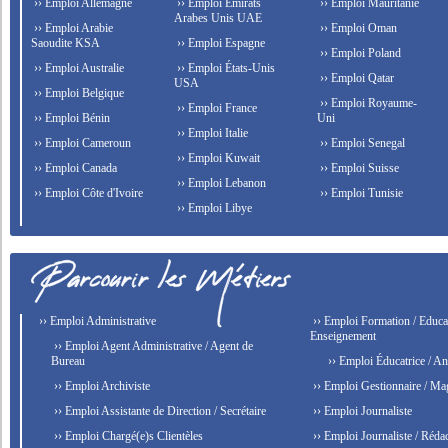
›› Emploi Allemagne
›› Emploi Émirats
›› Emploi Mauritanie
Arabes Unis UAE
›› Emploi Arabie
›› Emploi Oman
Saoudite KSA
›› Emploi Espagne
›› Emploi Poland
›› Emploi Australie
›› Emploi États-Unis
›› Emploi Qatar
USA
›› Emploi Belgique
›› Emploi Royaume-
›› Emploi France
›› Emploi Bénin
Uni
›› Emploi Italie
›› Emploi Cameroun
›› Emploi Senegal
›› Emploi Kuwait
›› Emploi Canada
›› Emploi Suisse
›› Emploi Lebanon
›› Emploi Côte d'Ivoire
›› Emploi Tunisie
›› Emploi Libye
›› Emploi Administrative
›› Emploi Formation / Educat
Enseignement
›› Emploi Agent Administrative / Agent de
Bureau
›› Emploi Éducatrice / An
›› Emploi Archiviste
›› Emploi Gestionnaire / Ma
›› Emploi Assistante de Direction / Secrétaire
›› Emploi Journaliste
›› Emploi Chargé(e)s Clientèles
›› Emploi Journaliste / Rédac