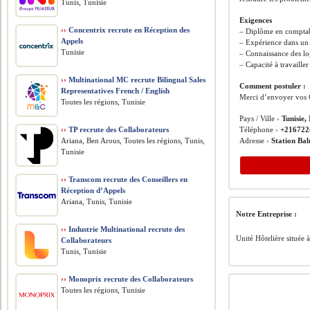
Tunis, Tunisie
Exigences
››
Concentrix recrute en Réception des
– Diplôme en comptab
Appels
– Expérience dans un p
Tunisie
– Connaissance des lo
– Capacité à travaille
››
Multinational MC recrute Bilingual Sales
Comment postuler :
Representatives French / English
Merci d’envoyer vos 
Toutes les régions, Tunisie
Pays / Ville ›
Tunisie,
››
TP recrute des Collaborateurs
Téléphone ›
+216722
Ariana, Ben Arous, Toutes les régions, Tunis,
Adresse ›
Station Ba
Tunisie
››
Transcom recrute des Conseillers en
Réception d’Appels
Ariana, Tunis, Tunisie
Notre Entreprise :
››
Industrie Multinational recrute des
Unité Hôtelière située
Collaborateurs
Tunis, Tunisie
››
Monoprix recrute des Collaborateurs
Toutes les régions, Tunisie