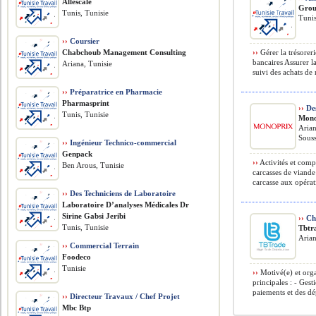
Allescale
Grou
Tunis, Tunisie
Tunis
››
Coursier
Chabchoub Management Consulting
››
Gérer la trésorer
bancaires Assurer l
Ariana, Tunisie
suivi des achats de 
››
Préparatrice en Pharmacie
Pharmasprint
››
De
Tunis, Tunisie
Mono
Arian
Souss
››
Ingénieur Technico-commercial
Genpack
››
Activités et comp
Ben Arous, Tunisie
carcasses de viande
carcasse aux opéra
››
Des Techniciens de Laboratoire
Laboratoire D’analyses Médicales Dr
Sirine Gabsi Jeribi
››
Cha
Tunis, Tunisie
Tbtr
Arian
››
Commercial Terrain
Foodeco
Tunisie
››
Motivé(e) et orga
principales : - Gest
paiements et des dé
››
Directeur Travaux / Chef Projet
Mbc Btp