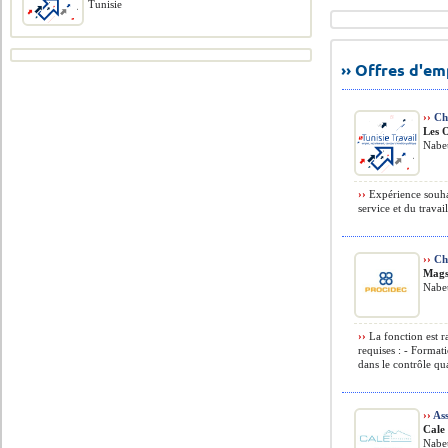
Tunisie
›› Offres d'e
››
Che
Les 
Nabeu
››
Expérience souhai
service et du trava
››
Cha
Mags
Nabeu
››
La fonction est r
requises : - Forma
dans le contrôle qu
››
Ass
Cale
Nabeu