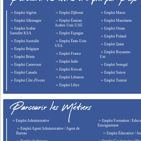
›› Emploi Algérie
›› Emploi Djibouti
›› Emploi Maroc
›› Emploi Allemagne
›› Emploi Émirats
›› Emploi Mauritanie
Arabes Unis UAE
›› Emploi Arabie
›› Emploi Oman
Saoudite KSA
›› Emploi Espagne
›› Emploi Poland
›› Emploi Australie
›› Emploi États-Unis
›› Emploi Qatar
USA
›› Emploi Belgique
›› Emploi Royaume-
›› Emploi France
›› Emploi Bénin
Uni
›› Emploi Italie
›› Emploi Cameroun
›› Emploi Senegal
›› Emploi Kuwait
›› Emploi Canada
›› Emploi Suisse
›› Emploi Lebanon
›› Emploi Côte d'Ivoire
›› Emploi Tunisie
›› Emploi Libye
›› Emploi Administrative
›› Emploi Formation / Educat
Enseignement
›› Emploi Agent Administrative / Agent de
Bureau
›› Emploi Éducatrice / An