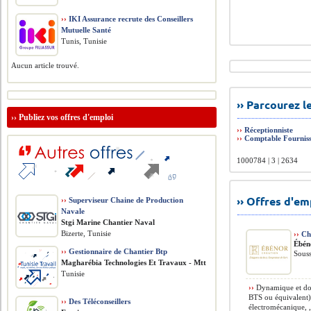
››
IKI Assurance recrute des Conseillers
Mutuelle Santé
Tunis, Tunisie
Aucun article trouvé.
›› Parcourez 
››
Publiez vos offres d'emploi
››
Réceptionniste
››
Comptable Fourniss
1000784 | 3 | 2634
›› Offres d'e
››
Superviseur Chaine de Production
Navale
Stgi Marine Chantier Naval
Bizerte, Tunisie
››
Che
Ébén
››
Gestionnaire de Chantier Btp
Souss
Magharébia Technologies Et Travaux - Mtt
Tunisie
››
Dynamique et dot
BTS ou équivalent)
››
Des Téléconseillers
électromécanique, , 