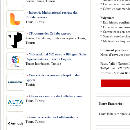
Ariana, Tunis, Tunisie
* Demeurer à l’écoute
* Gérer les commandes 
››
Industrie Multinational recrute des
Collaborateurs
Exigences
Tunis, Tunisie
* Expérience confirmé
* Excellente connaissa
* Compétences en gest
››
TP recrute des Collaborateurs
* Sens du service clie
Ariana, Ben Arous, Toutes les régions, Tunis,
* Maîtrise des langues
Tunisie
Comment postuler :
››
Multinational MC recrute Bilingual Sales
Merci d’envoyer vos 
Representatives French / English
Toutes les régions, Tunisie
Pays / Ville ›
Tunisie,
Téléphone ›
+216722
Adresse ›
Station Ba
››
Concentrix recrute en Réception des
Appels
Tunisie
››
Altaservice recrute des Collaborateurs
Tunis, Tunisie
Notre Entreprise :
Unité Hôtelière située
››
Armatis recrute des Collaborateurs
Tunis, Tunisie