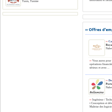
motivation et flexib
Tunis, Tunisie
›› Offres d'e
››
Cai
Roya
Nabeu
››
Vous aurez pour m
opérations financièr
sérieux et avez ...
››
Des
Porte
Nabeu
››
Ingénieur / Tech
• Conception et dé
Maîtrise des logic