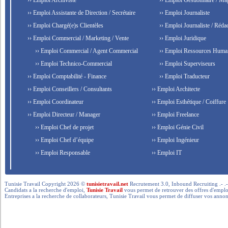
›› Emploi Archiviste
›› Emploi Gestionnaire / Ma
›› Emploi Assistante de Direction / Secrétaire
›› Emploi Journaliste
›› Emploi Chargé(e)s Clientèles
›› Emploi Journaliste / Rédac
›› Emploi Commercial / Marketing / Vente
›› Emploi Juridique
›› Emploi Commercial / Agent Commercial
›› Emploi Ressources Huma
›› Emploi Technico-Commercial
›› Emploi Superviseurs
›› Emploi Comptabilité - Finance
›› Emploi Traducteur
›› Emploi Conseillers / Consultants
›› Emploi Architecte
›› Emploi Coordinateur
›› Emploi Esthétique / Coiffure
›› Emploi Directeur / Manager
›› Emploi Freelance
›› Emploi Chef de projet
›› Emploi Génie Civil
›› Emploi Chef d’équipe
›› Emploi Ingénieur
›› Emploi Responsable
›› Emploi IT
Tunisie Travail Copyright 2026 ©
tunisietravail.net
Recrutement 3.0, Inbound Recruiting .- .-.. --- 
Candidats a la recherche d'emploi,
Tunisie Travail
vous permet de retrouver des offres d'emploi 
Entreprises a la recherche de collaborateurs, Tunisie Travail vous permet de diffuser vos annon