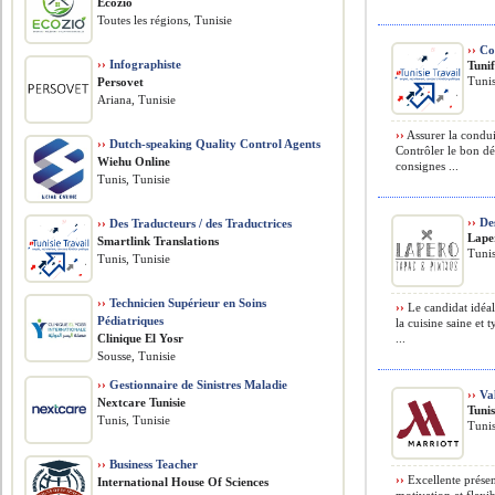
Ecozio
Toutes les régions, Tunisie
››
Co
››
Infographiste
Tunif
Tuni
Persovet
Ariana, Tunisie
››
Assurer la condui
››
Dutch-speaking Quality Control Agents
Contrôler le bon dé
Wiehu Online
consignes ...
Tunis, Tunisie
››
Des
››
Des Traducteurs / des Traductrices
Lape
Smartlink Translations
Tunis
Tunis, Tunisie
››
Technicien Supérieur en Soins
››
Le candidat idéal
Pédiatriques
la cuisine saine et 
Clinique El Yosr
...
Sousse, Tunisie
››
Gestionnaire de Sinistres Maladie
››
Va
Nextcare Tunisie
Tuni
Tunis, Tunisie
Tunis
››
Business Teacher
››
Excellente présen
International House Of Sciences