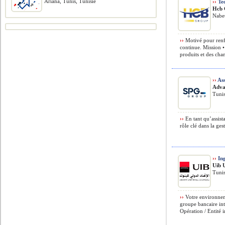
Ariana, Tunis, Tunisie
››
Tec
Hcb 
Nabeu
››
Motivé pour renf
continue. Mission •
produits et des cha
››
Ass
Adva
Tunis
››
En tant qu’assist
rôle clé dans la ges
››
Ing
Uib 
Tunis
››
Votre environnem
groupe bancaire int
Opération / Entité 