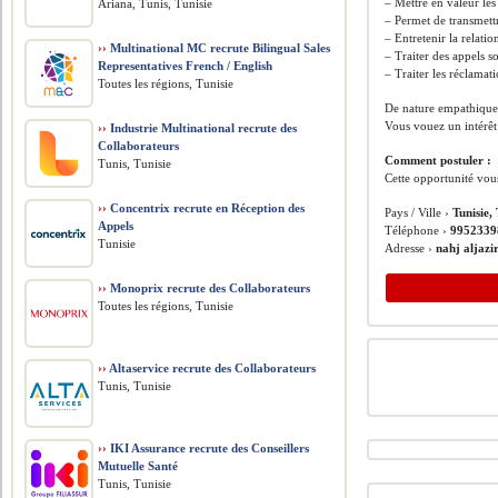
– Mettre en valeur les
Ariana, Tunis, Tunisie
– Permet de transmettr
– Entretenir la relati
››
Multinational MC recrute Bilingual Sales
– Traiter des appels so
Representatives French / English
– Traiter les réclamati
Toutes les régions, Tunisie
De nature empathique e
Vous vouez un intérêt p
››
Industrie Multinational recrute des
Collaborateurs
Comment postuler :
Tunis, Tunisie
Cette opportunité vou
››
Concentrix recrute en Réception des
Pays / Ville ›
Tunisie,
Appels
Téléphone ›
9952339
Tunisie
Adresse ›
nahj aljazi
››
Monoprix recrute des Collaborateurs
Toutes les régions, Tunisie
››
Altaservice recrute des Collaborateurs
Tunis, Tunisie
››
IKI Assurance recrute des Conseillers
Mutuelle Santé
Tunis, Tunisie