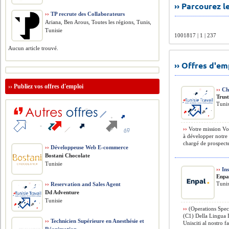
›› Parcourez 
››
TP recrute des Collaborateurs
Ariana, Ben Arous, Toutes les régions, Tunis,
Tunisie
1001817 | 1 | 237
Aucun article trouvé.
›› Offres d'e
››
Publiez vos offres d'emploi
››
Cha
Trus
Tunis
››
Votre mission Vou
à développer notre 
chargé de prospect
››
Développeuse Web E-commerce
Bostani Chocolate
Tunisie
››
Ins
Enpa
Tunis
››
Reservation and Sales Agent
Dd Adventure
Tunisie
››
(Operations Speci
(C1) Della Lingua I
››
Technicien Supérieure en Anesthésie et
Unisciti al nostro f