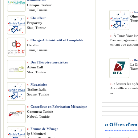
Réanimation
Clinique Pasteur
Tunis, Tunisie
››
Ges
Ohte
››
Chauffeur
Tunis
Preparmy
Sfax, Tunisie
››
À Tunis Vous êtes
››
Chargé Administratif et Comptable
l’accompagnement 
en tant que gestionn
Databiz
Tunis, Tunisie
››
Des
››
Des Téléopérateurs.trices
La B
Adem Call
Toute
Sfax, Tunisie
››
• Assurer les opér
››
Magasinier
Accueillir et oriente
Texline Italia
...
Sousse, Tunisie
››
Contrôleur en Fabrication Mécanique
Commeca Tunisie
Nabeul, Tunisie
›› Offres d'e
››
Femme de Ménage
Ip Unlimited