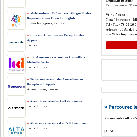
Comment postuler
Envoyez votre CV su
››
Multinational MC recrute Bilingual Sales
Ville ›
Ariena
Representatives French / English
Nom / Entreprise ›
M
Toutes les régions, Tunisie
Tel / Fax ›
70 68 26 
Adresse ›
35 Av de l
Site Web ›
http://www
››
Concentrix recrute en Réception des
Appels
Tunisie
››
IKI Assurance recrute des Conseillers
Mutuelle Santé
Tunis, Tunisie
››
Transcom recrute des Conseillers en
Réception d’Appels
Ariana, Tunis, Tunisie
››
Armatis recrute des Collaborateurs
›› Parcourez 
Tunis, Tunisie
Aucune autre offre d'e
››
Altaservice recrute des Collaborateurs
Tunis, Tunisie
| 1 | 565