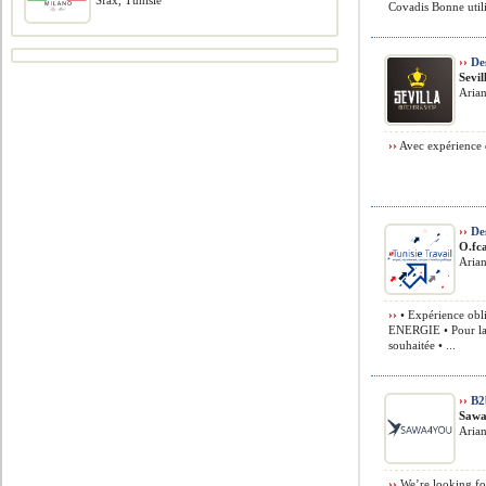
Sfax, Tunisie
Covadis Bonne utilis
››
Des
Sevi
Arian
››
Avec expérience d
››
Des
O.fca
Arian
››
• Expérience obli
ENERGIE • Pour la 
souhaitée • ...
››
B2b
Sawa
Arian
››
We’re looking for