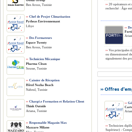
Golda Group
››
20 opérateurs et 
Ben Arous, Tunisie
recherché : Âge ent
››
Chef de Projet Climatisation
Pytheas Environnemant
Libye
››
Des
Forti
Arian
››
Des Formateurs
Espace Twenty
Ben Arous, Tunisie
››
Vos principales t
ou dimensionnel des
signalement des pro
››
Technicien Mécanique
Pharma Clean
Sousse, Tunisie
››
Caissier de Réception
Hôtel Nozha Beach
›› Offres d'e
Nabeul, Tunisie
››
Chargé.e Formation et Relation Client
››
Gé
Think Outside
Cart
Ariana, Tunisie
Arian
››
Responsable Magasin Sfax
››
Technicien diplô
Mazzaro Milano
Supérieur) › Compét