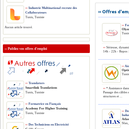
››
Industrie Multinational recrute des
›› Offres d'e
Collaborateurs
Tunis, Tunisie
››
Fe
Aucun article trouvé.
Olym
Tunis
››
Sérieuse, dynamiq
››
Publiez vos offres d'emploi
14h › 22h › Repos :
››
Aid
Opti
Tunis
››
Translators
Smartlink Translations
››
* Assistance dans
Tunis, Tunisie
Passage des câbles 
structures et ...
››
Formatrice en Fiançais
Academy For Higher Training
››
Des
Tunis, Tunisie
Indus
Atla
Sfax,
››
Des Techniciens en Electricité