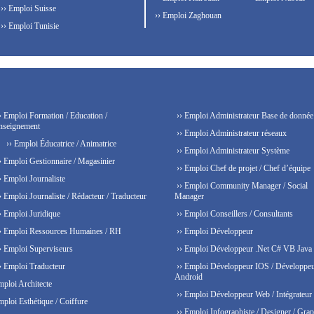
›› Emploi Suisse
›› Emploi Zaghouan
›› Emploi Tunisie
› Emploi Formation / Education /
›› Emploi Administrateur Base de donnée
nseignement
›› Emploi Administrateur réseaux
›› Emploi Éducatrice / Animatrice
›› Emploi Administrateur Système
› Emploi Gestionnaire / Magasinier
›› Emploi Chef de projet / Chef d’équipe
› Emploi Journaliste
›› Emploi Community Manager / Social
› Emploi Journaliste / Rédacteur / Traducteur
Manager
› Emploi Juridique
›› Emploi Conseillers / Consultants
› Emploi Ressources Humaines / RH
›› Emploi Développeur
› Emploi Superviseurs
›› Emploi Développeur .Net C# VB Java
› Emploi Traducteur
›› Emploi Développeur IOS / Développe
Android
mploi Architecte
›› Emploi Développeur Web / Intégrateur
mploi Esthétique / Coiffure
›› Emploi Infographiste / Designer / Grap