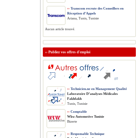
››
Transcom recrute des Conseillers en
Réception d’Appels
Ariana, Tunis, Tunisie
Aucun article trouvé.
››
Publiez vos offres d'emploi
››
Technicien.ne en Management Qualité
Laboratoire D’analyses Médicales
Fakhfakh
Tunis, Tunisie
››
Comptable
Wkw Automotive Tunisie
Bizerte
››
Responsable Technique