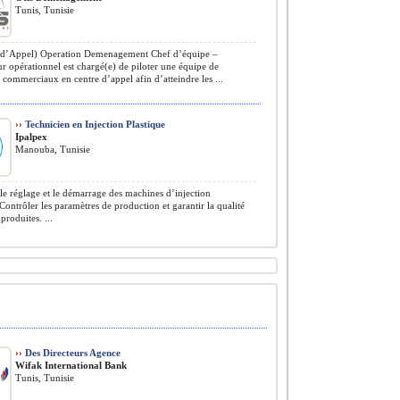
Tunis, Tunisie
 d’Appel) Operation Demenagement Chef d’équipe –
r opérationnel est chargé(e) de piloter une équipe de
s commerciaux en centre d’appel afin d’atteindre les ...
››
Technicien en Injection Plastique
Ipalpex
Manouba, Tunisie
le réglage et le démarrage des machines d’injection
 Contrôler les paramètres de production et garantir la qualité
produites. ...
››
Des Directeurs Agence
Wifak International Bank
Tunis, Tunisie