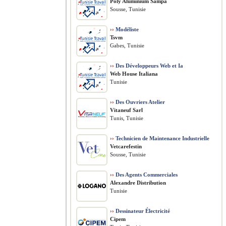
Poly Aluminium Sampa
Sousse, Tunisie
››
Modéliste
Tsvm
Gabes, Tunisie
››
Des Développeurs Web et Ia
Web House Italiana
Tunisie
››
Des Ouvriers Atelier
Vitaneuf Sarl
Tunis, Tunisie
››
Technicien de Maintenance Industrielle
Vetcarefestin
Sousse, Tunisie
››
Des Agents Commerciales
Alexandre Distribution
Tunisie
››
Dessinateur Électricité
Cipem