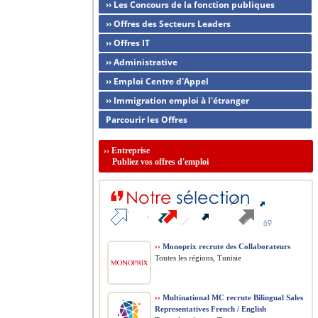
›› Les Concours de la fonction publiques
›› Offres des Secteurs Leaders
›› Offres IT
›› Administrative
›› Emploi Centre d'Appel
›› Immigration emploi à l'étranger
Parcourir les Offres
››
Entreprise
Publiez vos offres d'emploi
››
Monoprix recrute des Collaborateurs
Toutes les régions, Tunisie
››
Multinational MC recrute Bilingual Sales
Representatives French / English