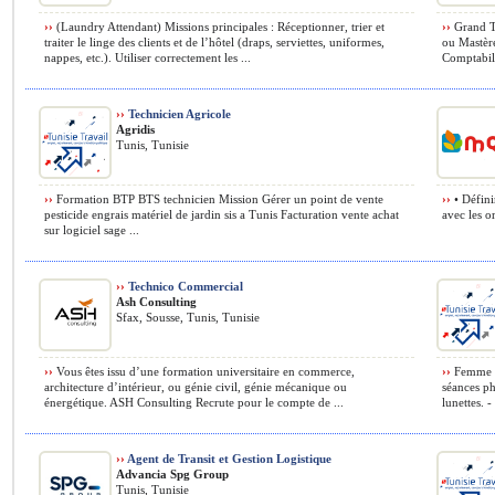
››
(Laundry Attendant) Missions principales : Réceptionner, trier et
››
Grand Tu
traiter le linge des clients et de l’hôtel (draps, serviettes, uniformes,
ou Mastère
nappes, etc.). Utiliser correctement les ...
Comptabil
››
Technicien Agricole
Agridis
Tunis, Tunisie
››
Formation BTP BTS technicien Mission Gérer un point de vente
››
• Défini
pesticide engrais matériel de jardin sis a Tunis Facturation vente achat
avec les o
sur logiciel sage ...
››
Technico Commercial
Ash Consulting
Sfax, Sousse, Tunis, Tunisie
››
Vous êtes issu d’une formation universitaire en commerce,
››
Femme Po
architecture d’intérieur, ou génie civil, génie mécanique ou
séances ph
énergétique. ASH Consulting Recrute pour le compte de ...
lunettes. - 
››
Agent de Transit et Gestion Logistique
Advancia Spg Group
Tunis, Tunisie