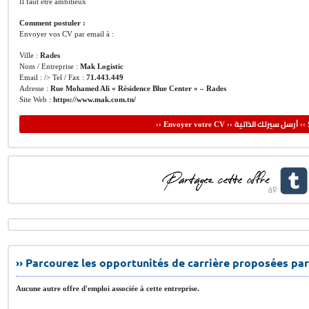
Il faut être ambitieux
Comment postuler :
Envoyer vos CV par email à :
Ville :
Rades
Nom / Entreprise :
Mak Logistic
Email : /> Tel / Fax :
71.443.449
Adresse :
Rue Mohamed Ali « Résidence Blue Center » – Rades
Site Web :
https://www.mak.com.tn/
أرسل سيرتك الذاتية
›› Envoyer votre CV ››
‹‹ 
›› Parcourez les opportunités de carrière proposées par
Aucune autre offre d'emploi associée à cette entreprise.