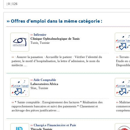
| 0 | 126
›› Offres d'emploi dans la même catégorie :
››
Infirmier
Clinique Ophtalmologique de Tunis
Tunis, Tunisie
››
· Assurer la passation · Accueillir le patient · Vérifier l’identité du
››
Terrain 
patient, le motif d’hospitalisation, la lettre d’admission, le nom du
Etude en c
médecin ...
Disponible
››
Aide Comptable
Laboratoires Africa
Sfax, Tunisie
››
* Saisie comptable : Enregistrement des factures * Réalisation des
››
Maîtrise 
rapprochements bancaires et suivi des paiements * Classement et
commerce i
archivage des pièces justificatives ...
compétence
››
Chargé.e Financier.ère et Paie
Tbtrade Tunisie