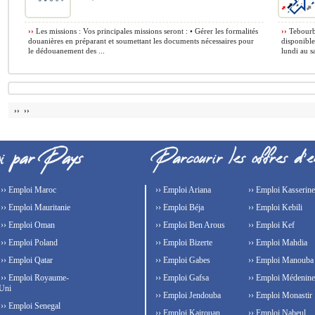
››
Les missions : Vos principales missions seront : • Gérer les formalités
››
Tebourba
douanières en préparant et soumettant les documents nécessaires pour
disponible
le dédouanement des ...
lundi au s
›› ››
›› Emploi Maroc
›› Emploi Ariana
›› Emploi Kasserine
›› Emploi Mauritanie
›› Emploi Béja
›› Emploi Kebili
›› Emploi Oman
›› Emploi Ben Arous
›› Emploi Kef
›› Emploi Poland
›› Emploi Bizerte
›› Emploi Mahdia
›› Emploi Qatar
›› Emploi Gabes
›› Emploi Manouba
›› Emploi Royaume-
›› Emploi Gafsa
›› Emploi Médenine
Uni
›› Emploi Jendouba
›› Emploi Monastir
›› Emploi Senegal
›› Emploi Kairouan
›› Emploi Nabeul