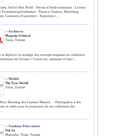
nis, Sud et Sfax Profil : Niveau d’étude minimum : Licence
 Formation/spécialisation : Finance, Gestion, Marketing,
ité, Commerce Experience : Experience ...
››
Architecte
Magasin Général
Tunis, Tunisie
r et déployer la stratégie des concepts magasins en cohérence
rientations du Groupe • Concevoir, optimiser et faire ...
››
Modèle
The Eyes World
Tunis, Tunisie
ur Shooting des Lunettes Mission : - Participation à des
oto et vidéo pour la promotion de nos collections des
...
››
Vendeuse Polyvalente
Nsk Sa
Manouba, Tunis, Tunisie