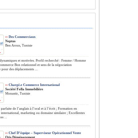
››
Des Commerciaux
Neptus
Ben Arous, Tunisie
dynamiques et motivées. Profil recherché : Femme / Homme
ommerce Bon relationnel et sens de la négociation
 pour des déplacements ...
››
Chargé.e Commerce International
Société Folla Immobilière
Monastir, Tunisie
parfaite de l’anglais à l’oral et à l’écrit ; Formation en
nternational, marketing ou domaine similaire ; Excellentes
s ...
››
Chef D’équipe – Superviseur Opérationnel Vente
Otis Déménagement