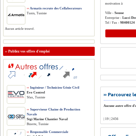
motivation à
››
Armatis recrute des Collaborateurs
Ville ›
Sousse
Tunis, Tunisie
Entreprise ›
Lucci De
Tel / Fax ›
98400124
Aucun article trouvé.
››
Publiez vos offres d'emploi
››
Ingénieur / Technicien Génie Civil
Evo Control
›› Parcourez 
Sfax, Tunisie
Aucune autre offre d'e
››
Superviseur Chaine de Production
Navale
| 19 | 2456
Stgi Marine Chantier Naval
Bizerte, Tunisie
››
Responsable Commerciale