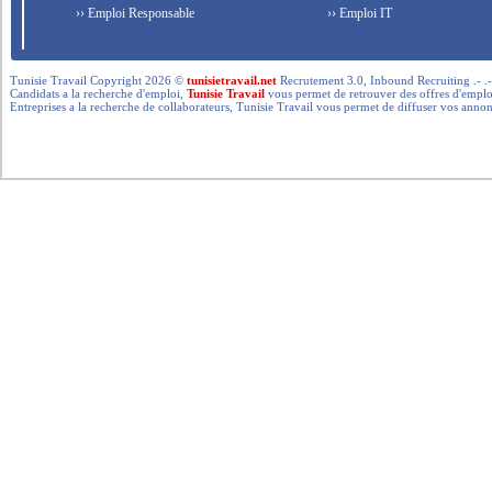
›› Emploi Responsable
›› Emploi IT
Tunisie Travail Copyright 2026 ©
tunisietravail.net
Recrutement 3.0, Inbound Recruiting .- .-.. --- 
Candidats a la recherche d'emploi,
Tunisie Travail
vous permet de retrouver des offres d'emploi 
Entreprises a la recherche de collaborateurs, Tunisie Travail vous permet de diffuser vos annon