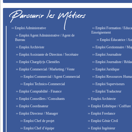
›› Emploi Administrative
›› Emploi Formation / Educat
Enseignement
›› Emploi Agent Administrative / Agent de
Bureau
›› Emploi Éducatrice / An
›› Emploi Archiviste
›› Emploi Gestionnaire / Ma
›› Emploi Assistante de Direction / Secrétaire
›› Emploi Journaliste
›› Emploi Chargé(e)s Clientèles
›› Emploi Journaliste / Rédac
›› Emploi Commercial / Marketing / Vente
›› Emploi Juridique
›› Emploi Commercial / Agent Commercial
›› Emploi Ressources Huma
›› Emploi Technico-Commercial
›› Emploi Superviseurs
›› Emploi Comptabilité - Finance
›› Emploi Traducteur
›› Emploi Conseillers / Consultants
›› Emploi Architecte
›› Emploi Coordinateur
›› Emploi Esthétique / Coiffure
›› Emploi Directeur / Manager
›› Emploi Freelance
›› Emploi Chef de projet
›› Emploi Génie Civil
›› Emploi Chef d’équipe
›› Emploi Ingénieur