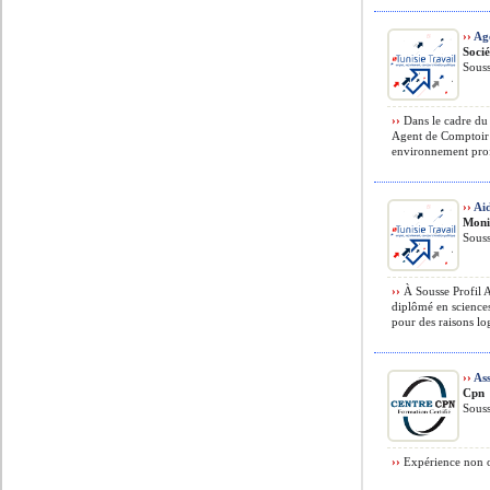
››
Ag
Soci
Souss
››
Dans le cadre du
Agent de Comptoir 
environnement prof
››
Ai
Mon
Souss
››
À Sousse Profil 
diplômé en science
pour des raisons log
››
Ass
Cpn
Souss
››
Expérience non o