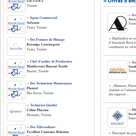
›› Offres d'e
Gie S A R L
Tunisie
››
Arc
››
Agent Commercial
Arco
Sofasam
Tunis
Tunis, Tunisie
››
Diplômé(e) en arc
››
Des Femmes de Ménage
d’Autodesk Revit (
Keyndgo Conciergerie
constituent un vérit
Tunis, Tunisie
››
Chef d’atelier de Production
››
Tec
Manifacture Bejaoui Textile
Sotu
Tunis
Bizerte, Tunisie
››
Des Techniciens Maintenance
››
, Bâtiment, Elect
Plasteel
chantier et l’admini
Ben Arous, Tunisie
des rapports ...
››
Technicien Qualité
››
Mét
Céline Pharma
Soco
Monastir, Tunisie
Nabeu
››
Des Télévendeurs
Excellent Customer Relation
››
Descriptif du pos