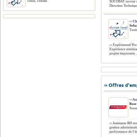
Tunis, Tunisie
SOCOBAT recrute un
Direction Technique
››
Che
Soba
Tuni
››
Expérimenté Profi
Expérience minimal
projets importants .
›› Offres d'e
››
Ass
Rose
Souss
››
Assistante RH mot
gestion administrat
performance de l’é