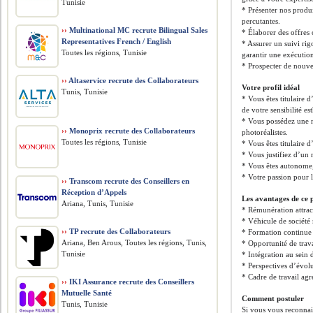
Tunisie
* Présenter nos produi
percutantes.
››
Multinational MC recrute Bilingual Sales
* Élaborer des offres c
Representatives French / English
* Assurer un suivi ri
Toutes les régions, Tunisie
garantir une exécutio
* Prospecter de nouve
››
Altaservice recrute des Collaborateurs
Votre profil idéal
Tunis, Tunisie
* Vous êtes titulaire
de votre sensibilité e
* Vous possédez une m
››
Monoprix recrute des Collaborateurs
photoréalistes.
Toutes les régions, Tunisie
* Vous êtes titulaire
* Vous justifiez d’un
* Vous êtes autonome, o
* Votre passion pour l
››
Transcom recrute des Conseillers en
Réception d’Appels
Les avantages de ce 
Ariana, Tunis, Tunisie
* Rémunération attrac
* Véhicule de société
››
TP recrute des Collaborateurs
* Formation continue 
Ariana, Ben Arous, Toutes les régions, Tunis,
* Opportunité de trava
Tunisie
* Intégration au sein 
* Perspectives d’évolu
* Cadre de travail agr
››
IKI Assurance recrute des Conseillers
Mutuelle Santé
Comment postuler
Tunis, Tunisie
Si vous vous reconnai